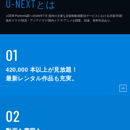
とは
U-NEXT
※GEM Partners調べ/2026年7⽉ 国内の主要な定額制動画配信サービスにおける洋画/邦画/
海外ドラマ/韓流・アジアドラマ/国内ドラマ/アニメを調査。別途、有料作品あり。
01
420,000
本以上が見放題！
最新レンタル作品も充実。
02