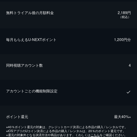
無料トライアル後の⽉額料金
2,189円
（税込）
毎⽉もらえるU-NEXTポイント
1,200円分
同時視聴アカウント数
4
アカウントごとの機能制限設定
ポイント還元
最⼤40%
※
※
40％ポイント還元の対象は、クレジットカード決済による作品の購入 / レンタルです。
※
iOSアプリのUコイン決済による作品の購入 / レンタルは、20％のポイント還元です。
※
還元の対象外となる決済方法や商品があります。くわしくは
こちら
をご確認ください。