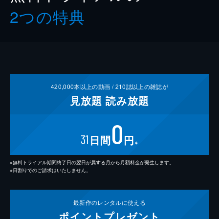
2つの特典
420,000
本以上の動画 /
210
誌以上の雑誌が
見放題
読み放題
0
31
日間
円
※
※無料トライアル期間終了日の翌日が属する月から月額料金が発生します。
※日割りでのご請求はいたしません。
最新作の
レンタルに使える
ポイント
プレゼント