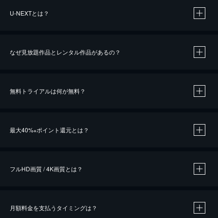
U-NEXTとは？
なぜ見放題作品とレンタル作品があるの？
無料トライアルは何が無料？
※
最大40%
ポイント還元とは？
※
※
作品によって必要なポイントが異なります。
フルHD画質 / 4K画質とは？
月額料金を支払うタイミングは？
※
40％ポイント還元の対象は、クレジットカード決済による作品の購入 / レンタルです。
※
iOSアプリのUコイン決済による作品の購入 / レンタルは、20％のポイント還元です。