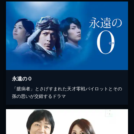
永遠の０
「臆病者」とさげすまれた天才零戦パイロットとその
孫の思いが交錯するドラマ