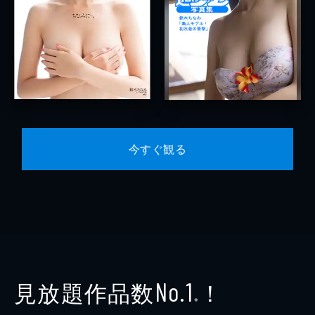
今すぐ観る
見放題作品数
！
No.1
※