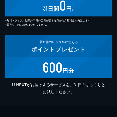
0
31
日間
円
※
※無料トライアル期間終了日の翌日が属する月から月額料金が発生します。
※日割りでのご請求はいたしません。
最新作の
レンタルに使える
ポイント
プレゼント
600
円分
U-NEXTがお届けするサービスを、31日間ゆっくりと
お試しください。