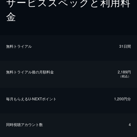
サービススペックと利用料
金
無料トライアル
31日間
無料トライアル後の⽉額料金
2,189円
（税込）
毎⽉もらえるU-NEXTポイント
1,200円分
同時視聴アカウント数
4