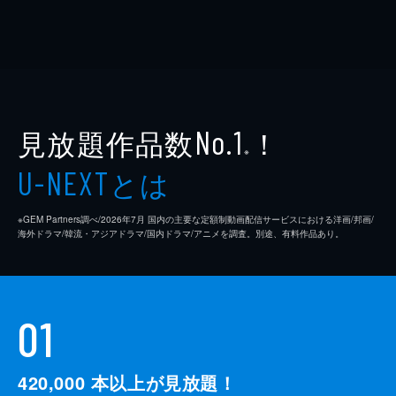
見放題作品数
！
No.1
※
とは
U-NEXT
※GEM Partners調べ/2026年7⽉ 国内の主要な定額制動画配信サービスにおける洋画/邦画/
海外ドラマ/韓流・アジアドラマ/国内ドラマ/アニメを調査。別途、有料作品あり。
01
420,000
本以上が見放題！