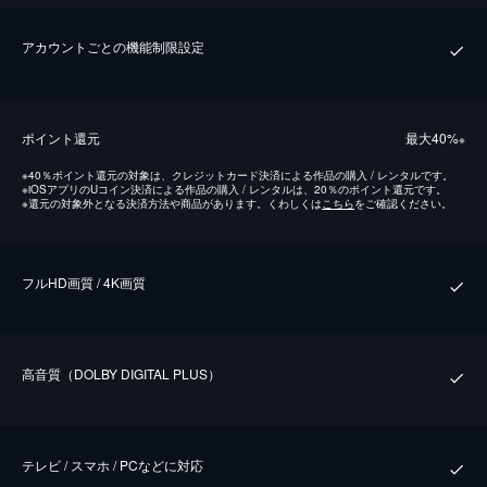
アカウントごとの機能制限設定
ポイント還元
最⼤40%
※
※
40％ポイント還元の対象は、クレジットカード決済による作品の購入 / レンタルです。
※
iOSアプリのUコイン決済による作品の購入 / レンタルは、20％のポイント還元です。
※
還元の対象外となる決済方法や商品があります。くわしくは
こちら
をご確認ください。
フルHD画質 / 4K画質
⾼⾳質（DOLBY DIGITAL PLUS）
テレビ / スマホ / PCなどに対応