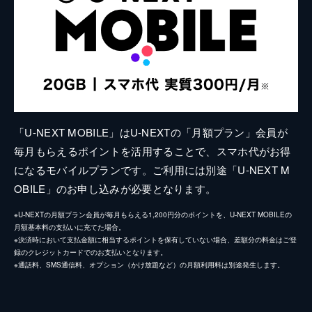
「U-NEXT MOBILE」はU-NEXTの「月額プラン」会員が
毎月もらえるポイントを活用することで、スマホ代がお得
になるモバイルプランです。ご利用には別途「U-NEXT M
OBILE」のお申し込みが必要となります。
※U-NEXTの月額プラン会員が毎月もらえる1,200円分のポイントを、U-NEXT MOBILEの
月額基本料の支払いに充てた場合。
※決済時において支払金額に相当するポイントを保有していない場合、差額分の料金はご登
録のクレジットカードでのお支払いとなります。
※通話料、SMS通信料、オプション（かけ放題など）の月額利用料は別途発生します。