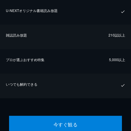
U-NEXTオリジナル書籍読み放題
雑誌読み放題
210誌以上
プロが選ぶおすすめ特集
5,000以上
いつでも解約できる
今すぐ観る