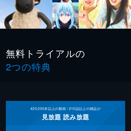
無料トライアルの
2つの特典
420,000
本以上の動画 /
210
誌以上の雑誌が
見放題
読み放題