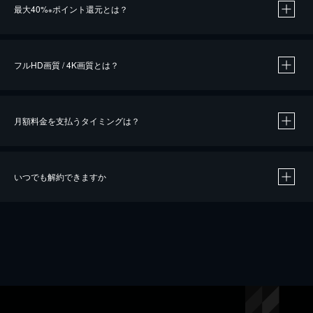
最大40%
ポイント還元とは？
※
※
作品によって必要なポイントが異なります。
フルHD画質 / 4K画質とは？
月額料金を支払うタイミングは？
※
40％ポイント還元の対象は、クレジットカード決済による作品の購入 / レンタルです。
※
iOSアプリのUコイン決済による作品の購入 / レンタルは、20％のポイント還元です。
※
還元の対象外となる決済方法や商品があります。くわしくは
こちら
をご確認ください。
いつでも解約できますか
こちら