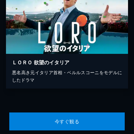
ＬＯＲＯ 欲望のイタリア
悪名高き元イタリア首相・ベルルスコーニをモデルに
したドラマ
今すぐ観る