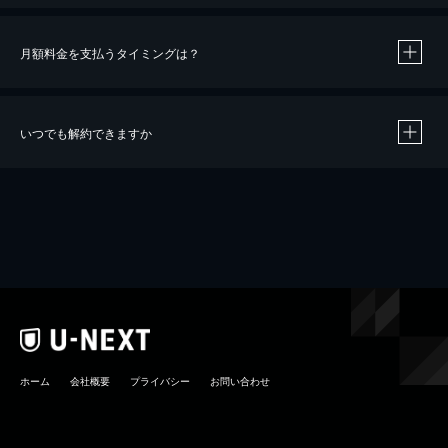
月額料金を支払うタイミングは？
※
40％ポイント還元の対象は、クレジットカード決済による作品の購入 / レンタルです。
※
iOSアプリのUコイン決済による作品の購入 / レンタルは、20％のポイント還元です。
※
還元の対象外となる決済方法や商品があります。くわしくは
こちら
をご確認ください。
いつでも解約できますか
こちら
ホーム
会社概要
プライバシー
お問い合わせ