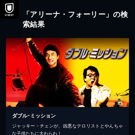
本文へスキップ
「アリーナ・フォーリー」の検
索結果
ダブル･ミッション
ジャッキー・チェンが、凶悪なテロリストとやんちゃ
な子供たちに大わらわ！