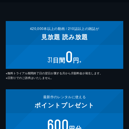
420,000
本以上の動画 /
210
誌以上の雑誌が
見放題
読み放題
0
31
日間
円
※
※無料トライアル期間終了日の翌日が属する月から月額料金が発生します。
※日割りでのご請求はいたしません。
最新作の
レンタルに使える
ポイント
プレゼント
600
円分