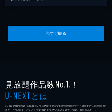
今すぐ観る
見放題作品数
！
No.1
※
とは
U-NEXT
※GEM Partners調べ/2026年7⽉ 国内の主要な定額制動画配信サービスにおける洋画/邦画/
海外ドラマ/韓流・アジアドラマ/国内ドラマ/アニメを調査。別途、有料作品あり。