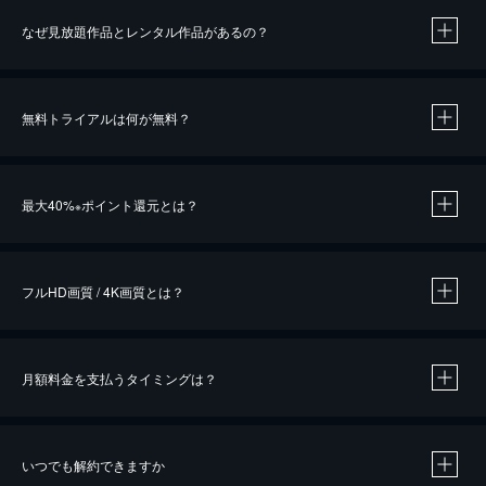
なぜ見放題作品とレンタル作品があるの？
無料トライアルは何が無料？
※
最大40%
ポイント還元とは？
※
※
作品によって必要なポイントが異なります。
フルHD画質 / 4K画質とは？
月額料金を支払うタイミングは？
※
40％ポイント還元の対象は、クレジットカード決済による作品の購入 / レンタルです。
※
iOSアプリのUコイン決済による作品の購入 / レンタルは、20％のポイント還元です。
※
還元の対象外となる決済方法や商品があります。くわしくは
こちら
をご確認ください。
いつでも解約できますか