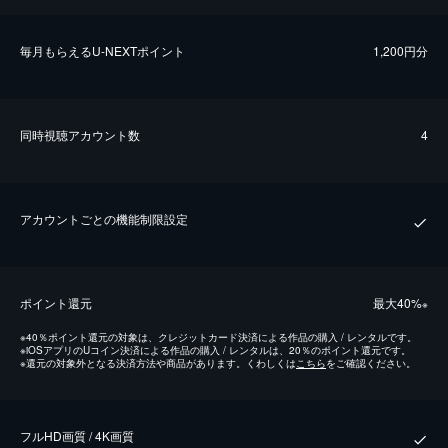
毎⽉もらえるU-NEXTポイント
1,200円分
同時視聴アカウント数
4
アカウントごとの機能制限設定
ポイント還元
最⼤40%
※
※
40％ポイント還元の対象は、クレジットカード決済による作品の購入 / レンタルです。
※
iOSアプリのUコイン決済による作品の購入 / レンタルは、20％のポイント還元です。
※
還元の対象外となる決済方法や商品があります。くわしくは
こちら
をご確認ください。
フルHD画質 / 4K画質