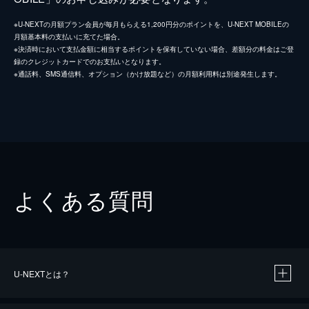
※U-NEXTの月額プラン会員が毎月もらえる1,200円分のポイントを、U-NEXT MOBILEの
月額基本料の支払いに充てた場合。
※決済時において支払金額に相当するポイントを保有していない場合、差額分の料金はご登
録のクレジットカードでのお支払いとなります。
※通話料、SMS通信料、オプション（かけ放題など）の月額利用料は別途発生します。
よくある質問
U-NEXTとは？