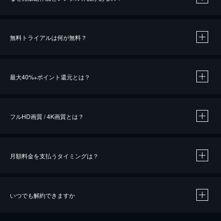
無料トライアルは何が無料？
※
最大40%
ポイント還元とは？
※
※
作品によって必要なポイントが異なります。
フルHD画質 / 4K画質とは？
月額料金を支払うタイミングは？
※
40％ポイント還元の対象は、クレジットカード決済による作品の購入 / レンタルです。
※
iOSアプリのUコイン決済による作品の購入 / レンタルは、20％のポイント還元です。
※
還元の対象外となる決済方法や商品があります。くわしくは
こちら
をご確認ください。
いつでも解約できますか