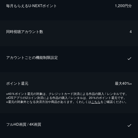
毎⽉もらえるU-NEXTポイント
1,200円分
同時視聴アカウント数
4
アカウントごとの機能制限設定
ポイント還元
最⼤40%
※
※
40％ポイント還元の対象は、クレジットカード決済による作品の購入 / レンタルです。
※
iOSアプリのUコイン決済による作品の購入 / レンタルは、20％のポイント還元です。
※
還元の対象外となる決済方法や商品があります。くわしくは
こちら
をご確認ください。
フルHD画質 / 4K画質