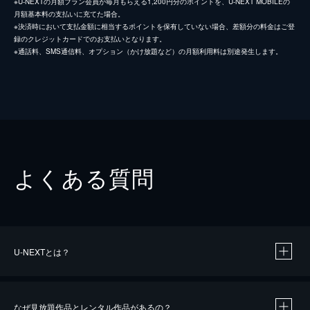
※U-NEXTの月額プラン会員が毎月もらえる1,200円分のポイントを、U-NEXT MOBILEの
月額基本料の支払いに充てた場合。
※決済時において支払金額に相当するポイントを保有していない場合、差額分の料金はご登
録のクレジットカードでのお支払いとなります。
※通話料、SMS通信料、オプション（かけ放題など）の月額利用料は別途発生します。
よくある質問
U-NEXTとは？
なぜ見放題作品とレンタル作品があるの？