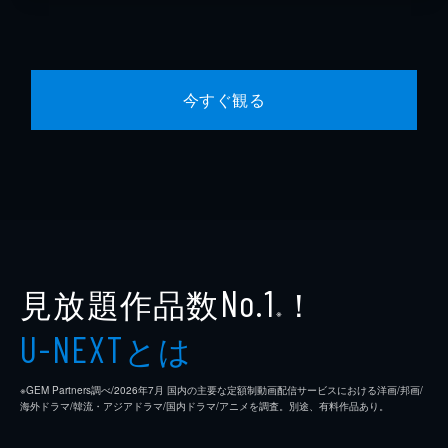
今すぐ観る
見放題作品数
！
No.1
※
とは
U-NEXT
※GEM Partners調べ/2026年7⽉ 国内の主要な定額制動画配信サービスにおける洋画/邦画/
海外ドラマ/韓流・アジアドラマ/国内ドラマ/アニメを調査。別途、有料作品あり。