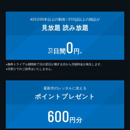
420,000
本以上の動画 /
210
誌以上の雑誌が
見放題
読み放題
0
31
日間
円
※
※無料トライアル期間終了日の翌日が属する月から月額料金が発生します。
※日割りでのご請求はいたしません。
最新作の
レンタルに使える
ポイント
プレゼント
600
円分