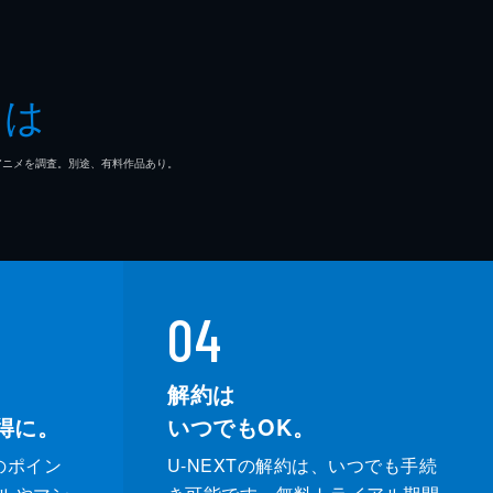
とは
マ/アニメを調査。別途、有料作品あり。
04
解約は
得に。
いつでもOK。
のポイン
U-NEXTの解約は、いつでも手続