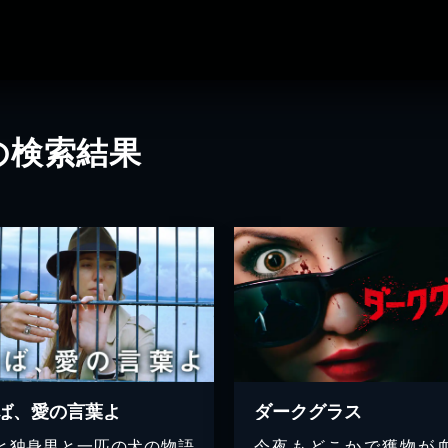
の検索結果
ば、愛の言葉よ
ダークグラス
と独身男と一匹の犬の物語
今夜もどこかで獲物が