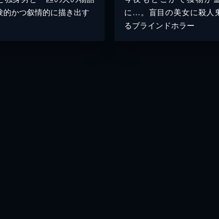
験的かつ叙情的に描き出す
に…。盲目の美女に殺人
るブラインドホラー