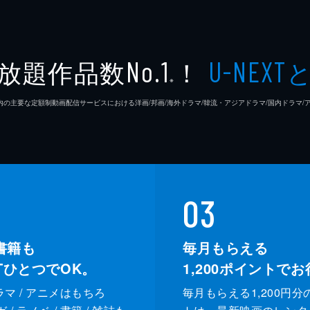
放題作品数
！
No.1
U-NEXT
※
26年7⽉ 国内の主要な定額制動画配信サービスにおける洋画/邦画/海外ドラマ/韓流・アジアドラマ/国内ドラ
03
書籍も
毎月もらえる
XTひとつでOK。
1,200
ポイントでお
ドラマ / アニメはもちろ
毎月もらえる1,200円分