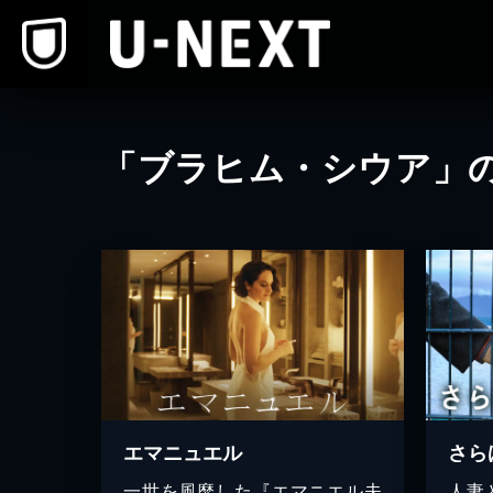
本文へスキップ
「ブラヒム・シウア」
エマニュエル
さら
一世を風靡した『エマニエル夫
人妻