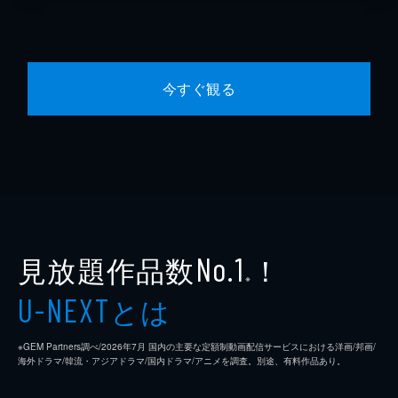
今すぐ観る
見放題作品数
！
No.1
※
とは
U-NEXT
※GEM Partners調べ/2026年7⽉ 国内の主要な定額制動画配信サービスにおける洋画/邦画/
海外ドラマ/韓流・アジアドラマ/国内ドラマ/アニメを調査。別途、有料作品あり。