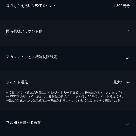
毎⽉もらえるU-NEXTポイント
1,200円分
同時視聴アカウント数
4
アカウントごとの機能制限設定
ポイント還元
最⼤40%
※
※
40％ポイント還元の対象は、クレジットカード決済による作品の購入 / レンタルです。
※
iOSアプリのUコイン決済による作品の購入 / レンタルは、20％のポイント還元です。
※
還元の対象外となる決済方法や商品があります。くわしくは
こちら
をご確認ください。
フルHD画質 / 4K画質