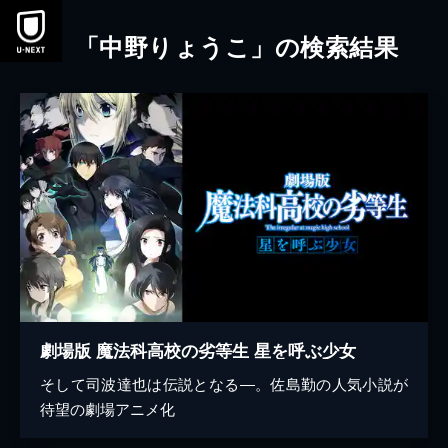
本文へスキップ
「中野りょうこ」の検索結果
劇場版 魔法科高校の劣等生 星を呼ぶ少女
そして司波達也は伝説となる―。佐島勤の人気小説が
待望の劇場アニメ化