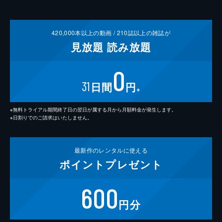
420,000
本以上の動画 /
210
誌以上の雑誌が
見放題
読み放題
0
31
日間
円
※
※無料トライアル期間終了日の翌日が属する月から月額料金が発生します。
※日割りでのご請求はいたしません。
最新作の
レンタルに使える
ポイント
プレゼント
600
円分