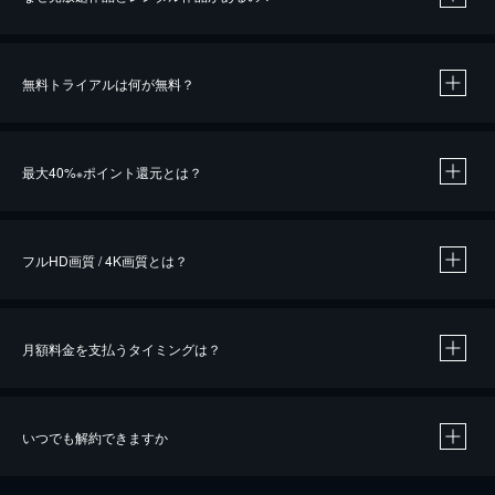
無料トライアルは何が無料？
※
最大40%
ポイント還元とは？
※
※
作品によって必要なポイントが異なります。
フルHD画質 / 4K画質とは？
月額料金を支払うタイミングは？
※
40％ポイント還元の対象は、クレジットカード決済による作品の購入 / レンタルです。
※
iOSアプリのUコイン決済による作品の購入 / レンタルは、20％のポイント還元です。
※
還元の対象外となる決済方法や商品があります。くわしくは
こちら
をご確認ください。
いつでも解約できますか