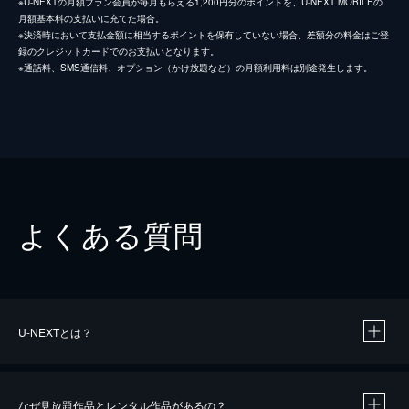
※U-NEXTの月額プラン会員が毎月もらえる1,200円分のポイントを、U-NEXT MOBILEの
月額基本料の支払いに充てた場合。
※決済時において支払金額に相当するポイントを保有していない場合、差額分の料金はご登
録のクレジットカードでのお支払いとなります。
※通話料、SMS通信料、オプション（かけ放題など）の月額利用料は別途発生します。
よくある質問
U-NEXTとは？
なぜ見放題作品とレンタル作品があるの？