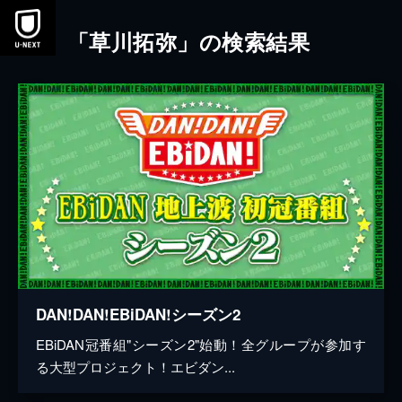
本文へスキップ
「草川拓弥」の検索結果
DAN!DAN!EBiDAN!シーズン2
EBiDAN冠番組"シーズン2"始動！全グループが参加す
る大型プロジェクト！エビダン...