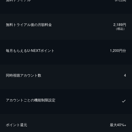
無料トライアル後の⽉額料金
2,189円
（税込）
毎⽉もらえるU-NEXTポイント
1,200円分
同時視聴アカウント数
4
アカウントごとの機能制限設定
ポイント還元
最⼤40%
※