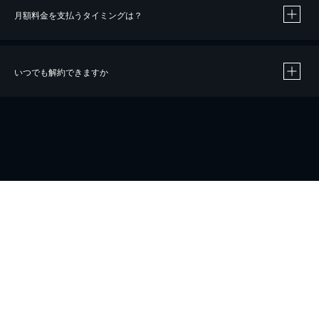
月額料金を支払うタイミングは？
※
40％ポイント還元の対象は、クレジットカード決済による作品の購入 / レンタルです。
※
iOSアプリのUコイン決済による作品の購入 / レンタルは、20％のポイント還元です。
※
還元の対象外となる決済方法や商品があります。くわしくは
こちら
をご確認ください。
いつでも解約できますか
こちら
ホーム
会社概要
プライバシー
お問い合わせ