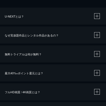
U-NEXTとは？
なぜ見放題作品とレンタル作品があるの？
無料トライアルは何が無料？
※
最大40%
ポイント還元とは？
※
※
作品によって必要なポイントが異なります。
フルHD画質 / 4K画質とは？