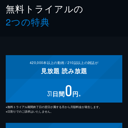
無料トライアルの
2つの特典
420,000
本以上の動画 /
210
誌以上の雑誌が
見放題
読み放題
0
31
日間
円
※
※無料トライアル期間終了日の翌日が属する月から月額料金が発生します。
※日割りでのご請求はいたしません。