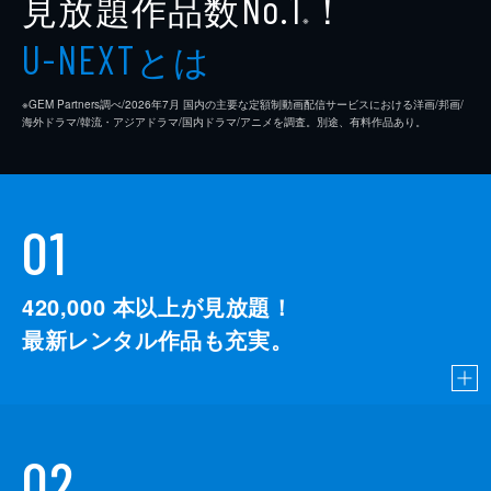
見放題作品数
！
No.1
※
とは
U-NEXT
※GEM Partners調べ/2026年7⽉ 国内の主要な定額制動画配信サービスにおける洋画/邦画/
海外ドラマ/韓流・アジアドラマ/国内ドラマ/アニメを調査。別途、有料作品あり。
01
420,000
本以上が見放題！
最新レンタル作品も充実。
02