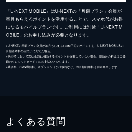
「U-NEXT MOBILE」はU-NEXTの「月額プラン」会員が
毎月もらえるポイントを活用することで、スマホ代がお得
になるモバイルプランです。ご利用には別途「U-NEXT M
OBILE」のお申し込みが必要となります。
※U-NEXTの月額プラン会員が毎月もらえる1,200円分のポイントを、U-NEXT MOBILEの
月額基本料の支払いに充てた場合。
※決済時において支払金額に相当するポイントを保有していない場合、差額分の料金はご登
録のクレジットカードでのお支払いとなります。
※通話料、SMS通信料、オプション（かけ放題など）の月額利用料は別途発生します。
よくある質問