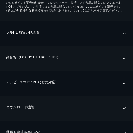
※
40％ポイント還元の対象は、クレジットカード決済による作品の購入 / レンタルです。
※
iOSアプリのUコイン決済による作品の購入 / レンタルは、20％のポイント還元です。
※
還元の対象外となる決済方法や商品があります。くわしくは
こちら
をご確認ください。
フルHD画質 / 4K画質
⾼⾳質（DOLBY DIGITAL PLUS）
テレビ / スマホ / PCなどに対応
ダウンロード機能
動画も書籍も楽しめる