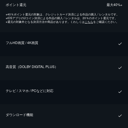
ポイント還元
最⼤40%
※
※
40％ポイント還元の対象は、クレジットカード決済による作品の購入 / レンタルです。
※
iOSアプリのUコイン決済による作品の購入 / レンタルは、20％のポイント還元です。
※
還元の対象外となる決済方法や商品があります。くわしくは
こちら
をご確認ください。
フルHD画質 / 4K画質
⾼⾳質（DOLBY DIGITAL PLUS）
テレビ / スマホ / PCなどに対応
ダウンロード機能