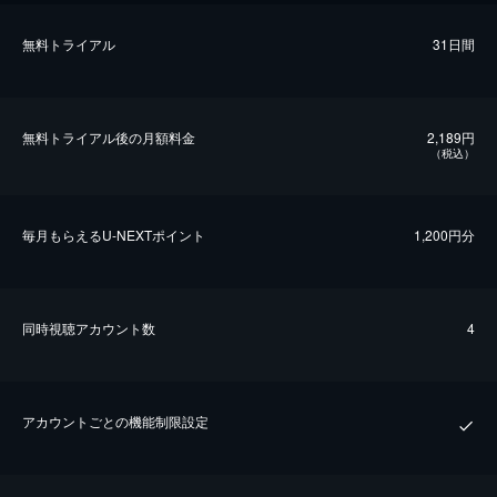
無料トライアル
31日間
無料トライアル後の⽉額料金
2,189円
（税込）
毎⽉もらえるU-NEXTポイント
1,200円分
同時視聴アカウント数
4
アカウントごとの機能制限設定