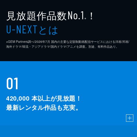
見放題作品数
！
No.1
※
とは
U-NEXT
※GEM Partners調べ/2026年7⽉ 国内の主要な定額制動画配信サービスにおける洋画/邦画/
海外ドラマ/韓流・アジアドラマ/国内ドラマ/アニメを調査。別途、有料作品あり。
01
420,000
本以上が見放題！
最新レンタル作品も充実。