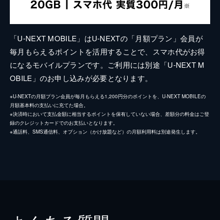
「U-NEXT MOBILE」はU-NEXTの「月額プラン」会員が
毎月もらえるポイントを活用することで、スマホ代がお得
になるモバイルプランです。ご利用には別途「U-NEXT M
OBILE」のお申し込みが必要となります。
※U-NEXTの月額プラン会員が毎月もらえる1,200円分のポイントを、U-NEXT MOBILEの
月額基本料の支払いに充てた場合。
※決済時において支払金額に相当するポイントを保有していない場合、差額分の料金はご登
録のクレジットカードでのお支払いとなります。
※通話料、SMS通信料、オプション（かけ放題など）の月額利用料は別途発生します。