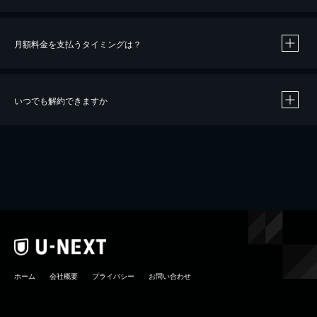
月額料金を支払うタイミングは？
※
40％ポイント還元の対象は、クレジットカード決済による作品の購入 / レンタルです。
※
iOSアプリのUコイン決済による作品の購入 / レンタルは、20％のポイント還元です。
※
還元の対象外となる決済方法や商品があります。くわしくは
こちら
をご確認ください。
いつでも解約できますか
こちら
ホーム
会社概要
プライバシー
お問い合わせ