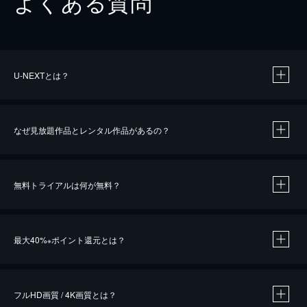
よくある質問
U-NEXTとは？
なぜ見放題作品とレンタル作品があるの？
無料トライアルは何が無料？
※
最大40%
ポイント還元とは？
※
※
作品によって必要なポイントが異なります。
フルHD画質 / 4K画質とは？