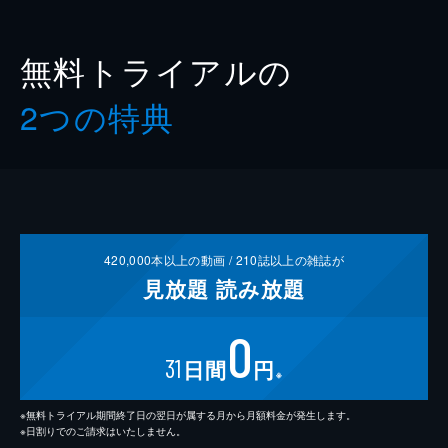
無料トライアルの
2つの特典
420,000
本以上の動画 /
210
誌以上の雑誌が
見放題
読み放題
0
31
日間
円
※
※無料トライアル期間終了日の翌日が属する月から月額料金が発生します。
※日割りでのご請求はいたしません。