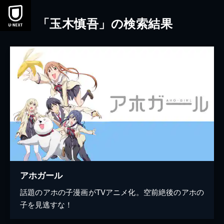
本文へスキップ
「玉木慎吾」の検索結果
アホガール
話題のアホの子漫画がTVアニメ化。空前絶後のアホの
子を見逃すな！