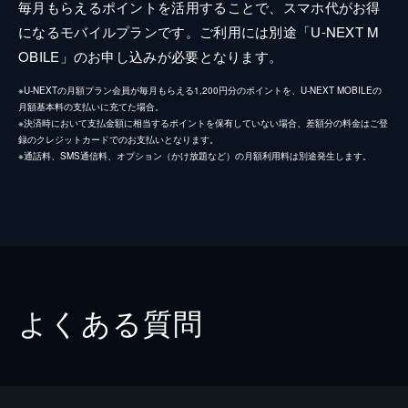
毎月もらえるポイントを活用することで、スマホ代がお得
になるモバイルプランです。ご利用には別途「U-NEXT M
OBILE」のお申し込みが必要となります。
※U-NEXTの月額プラン会員が毎月もらえる1,200円分のポイントを、U-NEXT MOBILEの
月額基本料の支払いに充てた場合。
※決済時において支払金額に相当するポイントを保有していない場合、差額分の料金はご登
録のクレジットカードでのお支払いとなります。
※通話料、SMS通信料、オプション（かけ放題など）の月額利用料は別途発生します。
よくある質問