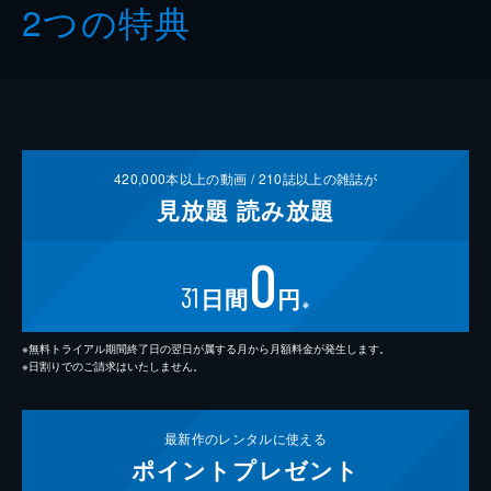
2つの特典
420,000
本以上の動画 /
210
誌以上の雑誌が
見放題
読み放題
0
31
日間
円
※
※無料トライアル期間終了日の翌日が属する月から月額料金が発生します。
※日割りでのご請求はいたしません。
最新作の
レンタルに使える
ポイント
プレゼント