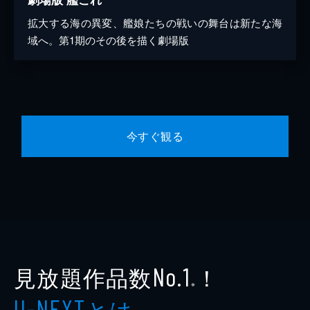
拡大する海の異変、艦娘たちの戦いの舞台は新たな海
域へ。第1期のその後を描く劇場版
今すぐ観る
見放題作品数
！
No.1
※
とは
U-NEXT