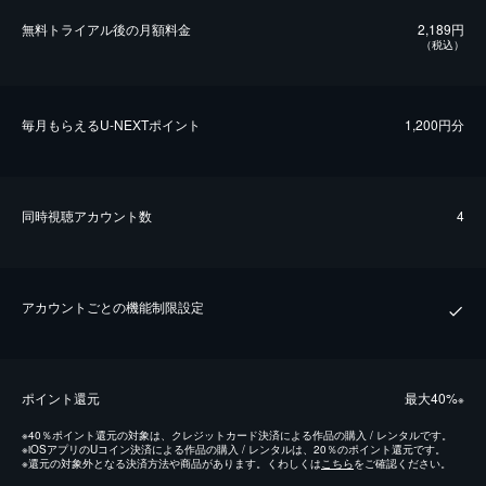
無料トライアル後の⽉額料金
2,189円
（税込）
毎⽉もらえるU-NEXTポイント
1,200円分
同時視聴アカウント数
4
アカウントごとの機能制限設定
ポイント還元
最⼤40%
※
※
40％ポイント還元の対象は、クレジットカード決済による作品の購入 / レンタルです。
※
iOSアプリのUコイン決済による作品の購入 / レンタルは、20％のポイント還元です。
※
還元の対象外となる決済方法や商品があります。くわしくは
こちら
をご確認ください。