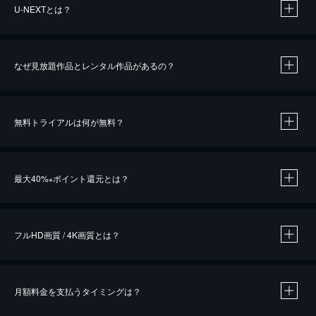
U-NEXTとは？
なぜ見放題作品とレンタル作品があるの？
無料トライアルは何が無料？
※
最大40%
ポイント還元とは？
※
※
作品によって必要なポイントが異なります。
フルHD画質 / 4K画質とは？
月額料金を支払うタイミングは？
※
40％ポイント還元の対象は、クレジットカード決済による作品の購入 / レンタルです。
※
iOSアプリのUコイン決済による作品の購入 / レンタルは、20％のポイント還元です。
※
還元の対象外となる決済方法や商品があります。くわしくは
こちら
をご確認ください。