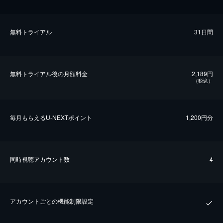
無料トライアル
31日間
無料トライアル後の⽉額料金
2,189円
（税込）
毎⽉もらえるU-NEXTポイント
1,200円分
同時視聴アカウント数
4
アカウントごとの機能制限設定