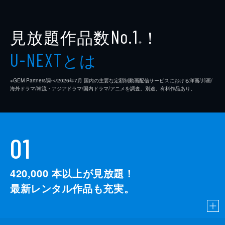
見放題作品数
！
No.1
※
とは
U-NEXT
※GEM Partners調べ/2026年7⽉ 国内の主要な定額制動画配信サービスにおける洋画/邦画/
海外ドラマ/韓流・アジアドラマ/国内ドラマ/アニメを調査。別途、有料作品あり。
01
420,000
本以上が見放題！
最新レンタル作品も充実。