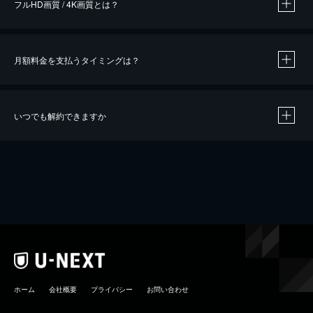
フルHD画質 / 4K画質とは？
月額料金を支払うタイミングは？
※
40％ポイント還元の対象は、クレジットカード決済による作品の購入 / レンタルです。
※
iOSアプリのUコイン決済による作品の購入 / レンタルは、20％のポイント還元です。
※
還元の対象外となる決済方法や商品があります。くわしくは
こちら
をご確認ください。
いつでも解約できますか
こちら
ホーム
会社概要
プライバシー
お問い合わせ