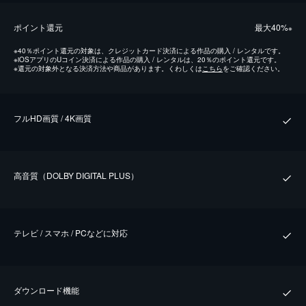
ポイント還元
最⼤40%
※
※
40％ポイント還元の対象は、クレジットカード決済による作品の購入 / レンタルです。
※
iOSアプリのUコイン決済による作品の購入 / レンタルは、20％のポイント還元です。
※
還元の対象外となる決済方法や商品があります。くわしくは
こちら
をご確認ください。
フルHD画質 / 4K画質
⾼⾳質（DOLBY DIGITAL PLUS）
テレビ / スマホ / PCなどに対応
ダウンロード機能