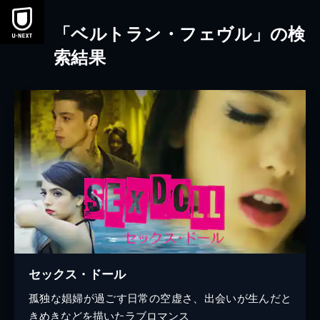
本文へスキップ
「ベルトラン・フェヴル」の検
索結果
セックス・ドール
孤独な娼婦が過ごす日常の空虚さ、出会いが生んだと
きめきなどを描いたラブロマンス