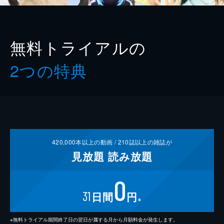
無料トライアルの
2つの特典
420,000
本以上の動画 /
210
誌以上の雑誌が
見放題
読み放題
0
31
日間
円
※
※無料トライアル期間終了日の翌日が属する月から月額料金が発生します。