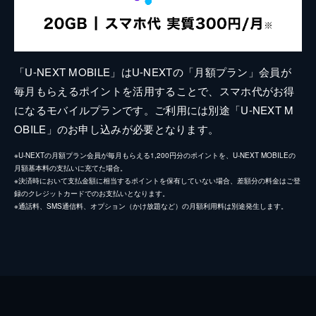
「U-NEXT MOBILE」はU-NEXTの「月額プラン」会員が
毎月もらえるポイントを活用することで、スマホ代がお得
になるモバイルプランです。ご利用には別途「U-NEXT M
OBILE」のお申し込みが必要となります。
※U-NEXTの月額プラン会員が毎月もらえる1,200円分のポイントを、U-NEXT MOBILEの
月額基本料の支払いに充てた場合。
※決済時において支払金額に相当するポイントを保有していない場合、差額分の料金はご登
録のクレジットカードでのお支払いとなります。
※通話料、SMS通信料、オプション（かけ放題など）の月額利用料は別途発生します。