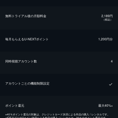
無料トライアル後の⽉額料金
2,189円
（税込）
毎⽉もらえるU-NEXTポイント
1,200円分
同時視聴アカウント数
4
アカウントごとの機能制限設定
ポイント還元
最⼤40%
※
※
40％ポイント還元の対象は、クレジットカード決済による作品の購入 / レンタルです。
※
iOSアプリのUコイン決済による作品の購入 / レンタルは、20％のポイント還元です。