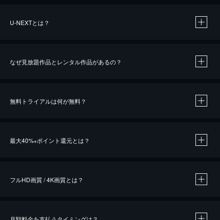
U-NEXTとは？
なぜ見放題作品とレンタル作品があるの？
無料トライアルは何が無料？
※
最大40%
ポイント還元とは？
※
※
作品によって必要なポイントが異なります。
フルHD画質 / 4K画質とは？
月額料金を支払うタイミングは？