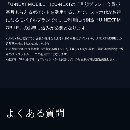
「U-NEXT MOBILE」はU-NEXTの「月額プラン」会員が
毎月もらえるポイントを活用することで、スマホ代がお得
になるモバイルプランです。ご利用には別途「U-NEXT M
OBILE」のお申し込みが必要となります。
※U-NEXTの月額プラン会員が毎月もらえる1,200円分のポイントを、U-NEXT MOBILEの
月額基本料の支払いに充てた場合。
※決済時において支払金額に相当するポイントを保有していない場合、差額分の料金はご登
録のクレジットカードでのお支払いとなります。
※通話料、SMS通信料、オプション（かけ放題など）の月額利用料は別途発生します。
よくある質問