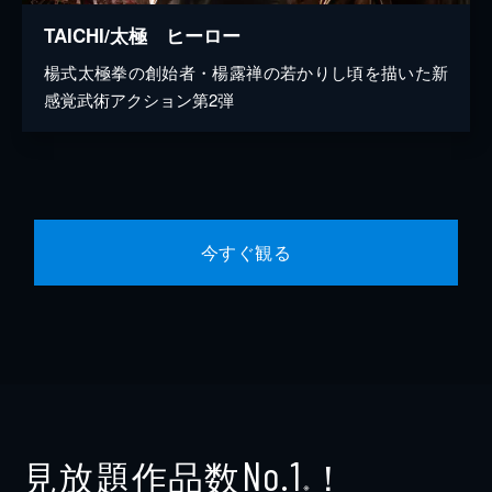
TAICHI/太極 ヒーロー
楊式太極拳の創始者・楊露禅の若かりし頃を描いた新
感覚武術アクション第2弾
今すぐ観る
見放題作品数
！
No.1
※