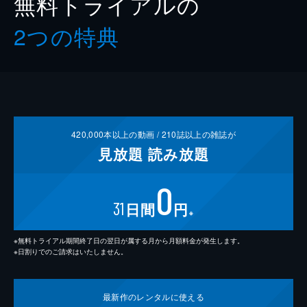
無料トライアルの
2つの特典
420,000
本以上の動画 /
210
誌以上の雑誌が
見放題
読み放題
0
31
日間
円
※
※無料トライアル期間終了日の翌日が属する月から月額料金が発生します。
※日割りでのご請求はいたしません。
最新作の
レンタルに使える