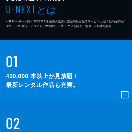
とは
U-NEXT
※GEM Partners調べ/2026年7⽉ 国内の主要な定額制動画配信サービスにおける洋画/邦画/
海外ドラマ/韓流・アジアドラマ/国内ドラマ/アニメを調査。別途、有料作品あり。
01
420,000
本以上が見放題！
最新レンタル作品も充実。
02