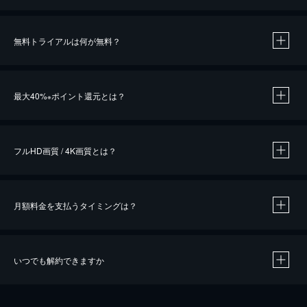
無料トライアルは何が無料？
※
最大40%
ポイント還元とは？
※
※
作品によって必要なポイントが異なります。
フルHD画質 / 4K画質とは？
月額料金を支払うタイミングは？
※
40％ポイント還元の対象は、クレジットカード決済による作品の購入 / レンタルです。
※
iOSアプリのUコイン決済による作品の購入 / レンタルは、20％のポイント還元です。
※
還元の対象外となる決済方法や商品があります。くわしくは
こちら
をご確認ください。
いつでも解約できますか