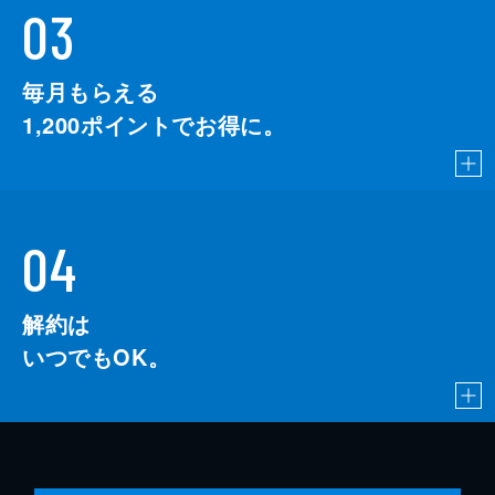
03
毎月もらえる
1,200
ポイントでお得に。
04
解約は
いつでもOK。