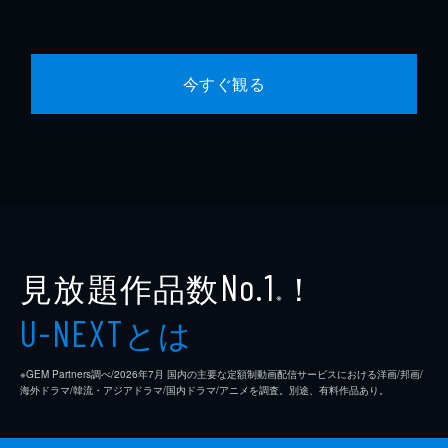
今すぐ観る
見放題作品数
！
No.1
※
とは
U-NEXT
※GEM Partners調べ/2026年7⽉ 国内の主要な定額制動画配信サービスにおける洋画/邦画/
海外ドラマ/韓流・アジアドラマ/国内ドラマ/アニメを調査。別途、有料作品あり。