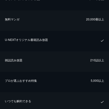
無料マンガ
20,000冊以上
U-NEXTオリジナル書籍読み放題
雑誌読み放題
210誌以上
プロが選ぶおすすめ特集
5,000以上
いつでも解約できる