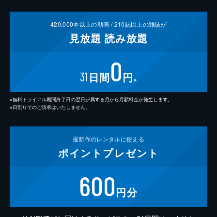
420,000
本以上の動画 /
210
誌以上の雑誌が
見放題
読み放題
0
31
日間
円
※
※無料トライアル期間終了日の翌日が属する月から月額料金が発生します。
※日割りでのご請求はいたしません。
最新作の
レンタルに使える
ポイント
プレゼント
600
円分