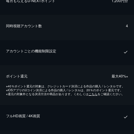
毎⽉もらえるU-NEXTポイント
1,200円分
同時視聴アカウント数
4
アカウントごとの機能制限設定
ポイント還元
最⼤40%
※
※
40％ポイント還元の対象は、クレジットカード決済による作品の購入 / レンタルです。
※
iOSアプリのUコイン決済による作品の購入 / レンタルは、20％のポイント還元です。
※
還元の対象外となる決済方法や商品があります。くわしくは
こちら
をご確認ください。
フルHD画質 / 4K画質