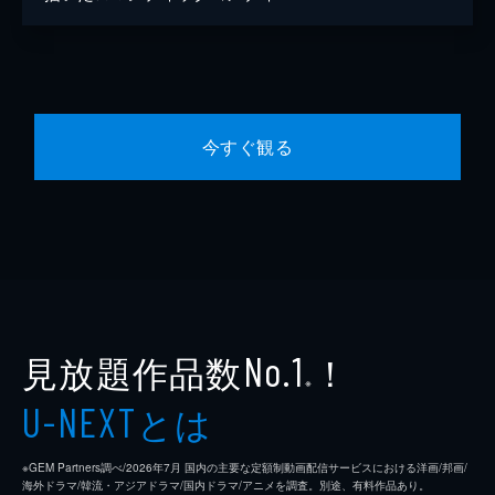
今すぐ観る
見放題作品数
！
No.1
※
とは
U-NEXT
※GEM Partners調べ/2026年7⽉ 国内の主要な定額制動画配信サービスにおける洋画/邦画/
海外ドラマ/韓流・アジアドラマ/国内ドラマ/アニメを調査。別途、有料作品あり。