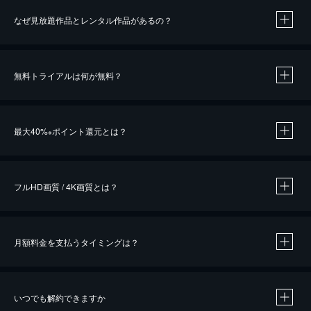
なぜ見放題作品とレンタル作品があるの？
無料トライアルは何が無料？
※
最大40%
ポイント還元とは？
※
※
作品によって必要なポイントが異なります。
フルHD画質 / 4K画質とは？
月額料金を支払うタイミングは？
※
40％ポイント還元の対象は、クレジットカード決済による作品の購入 / レンタルです。
※
iOSアプリのUコイン決済による作品の購入 / レンタルは、20％のポイント還元です。
※
還元の対象外となる決済方法や商品があります。くわしくは
こちら
をご確認ください。
いつでも解約できますか