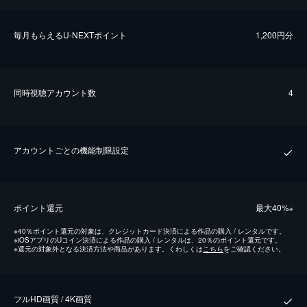
毎⽉もらえるU-NEXTポイント
1,200円分
同時視聴アカウント数
4
アカウントごとの機能制限設定
ポイント還元
最⼤40%
※
※
40％ポイント還元の対象は、クレジットカード決済による作品の購入 / レンタルです。
※
iOSアプリのUコイン決済による作品の購入 / レンタルは、20％のポイント還元です。
※
還元の対象外となる決済方法や商品があります。くわしくは
こちら
をご確認ください。
フルHD画質 / 4K画質