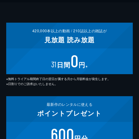
420,000
本以上の動画 /
210
誌以上の雑誌が
見放題
読み放題
0
31
日間
円
※
※無料トライアル期間終了日の翌日が属する月から月額料金が発生します。
※日割りでのご請求はいたしません。
最新作の
レンタルに使える
ポイント
プレゼント
600
円分