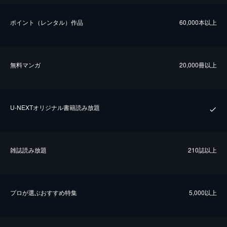
ポイント（レンタル）作品
60,000本以上
無料マンガ
20,000冊以上
U-NEXTオリジナル書籍読み放題
雑誌読み放題
210誌以上
プロが選ぶおすすめ特集
5,000以上