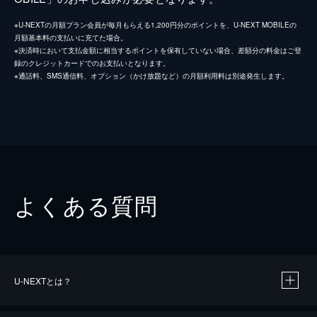
※U-NEXTの月額プラン会員が毎月もらえる1,200円分のポイントを、U-NEXT MOBILEの
月額基本料の支払いに充てた場合。
※決済時において支払金額に相当するポイントを保有していない場合、差額分の料金はご登
録のクレジットカードでのお支払いとなります。
※通話料、SMS通信料、オプション（かけ放題など）の月額利用料は別途発生します。
よくある質問
U-NEXTとは？