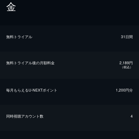
金
無料トライアル
31日間
無料トライアル後の⽉額料金
2,189円
（税込）
毎⽉もらえるU-NEXTポイント
1,200円分
同時視聴アカウント数
4