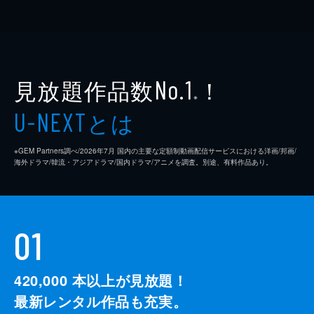
見放題作品数
！
No.1
※
とは
U-NEXT
※GEM Partners調べ/2026年7⽉ 国内の主要な定額制動画配信サービスにおける洋画/邦画/
海外ドラマ/韓流・アジアドラマ/国内ドラマ/アニメを調査。別途、有料作品あり。
01
420,000
本以上が見放題！
最新レンタル作品も充実。