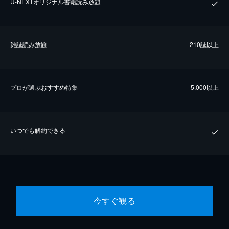
U-NEXTオリジナル書籍読み放題
雑誌読み放題
210誌以上
プロが選ぶおすすめ特集
5,000以上
いつでも解約できる
今すぐ観る