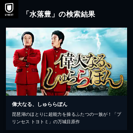
本文へスキップ
「水落豊」の検索結果
偉大なる、しゅららぼん
琵琶湖のほとりに超能力を操るふたつの一族が！「プ
リンセス トヨトミ」の万城目原作