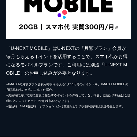
「U-NEXT MOBILE」はU-NEXTの「月額プラン」会員が
毎月もらえるポイントを活用することで、スマホ代がお得
になるモバイルプランです。ご利用には別途「U-NEXT M
OBILE」のお申し込みが必要となります。
※U-NEXTの月額プラン会員が毎月もらえる1,200円分のポイントを、U-NEXT MOBILEの
月額基本料の支払いに充てた場合。
※決済時において支払金額に相当するポイントを保有していない場合、差額分の料金はご登
録のクレジットカードでのお支払いとなります。
※通話料、SMS通信料、オプション（かけ放題など）の月額利用料は別途発生します。