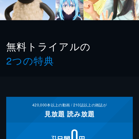
無料トライアルの
2つの特典
420,000
本以上の動画 /
210
誌以上の雑誌が
見放題
読み放題
0
31
日間
円