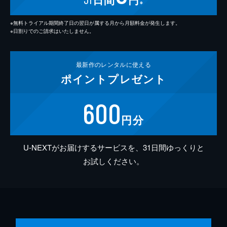
※
※無料トライアル期間終了日の翌日が属する月から月額料金が発生します。
※日割りでのご請求はいたしません。
最新作の
レンタルに使える
ポイント
プレゼント
600
円分
U-NEXTがお届けするサービスを、31日間ゆっくりと
お試しください。