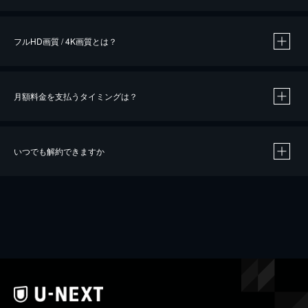
※
作品によって必要なポイントが異なります。
フルHD画質 / 4K画質とは？
月額料金を支払うタイミングは？
※
40％ポイント還元の対象は、クレジットカード決済による作品の購入 / レンタルです。
※
iOSアプリのUコイン決済による作品の購入 / レンタルは、20％のポイント還元です。
※
還元の対象外となる決済方法や商品があります。くわしくは
こちら
をご確認ください。
いつでも解約できますか
こちら