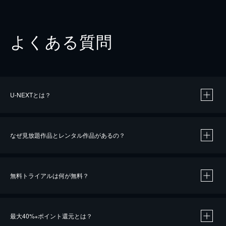
よくある質問
U-NEXTとは？
なぜ見放題作品とレンタル作品があるの？
無料トライアルは何が無料？
※
最大40%
ポイント還元とは？
※