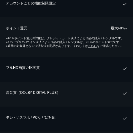
アカウントごとの機能制限設定
ポイント還元
最⼤40%
※
※
40％ポイント還元の対象は、クレジットカード決済による作品の購入 / レンタルです。
※
iOSアプリのUコイン決済による作品の購入 / レンタルは、20％のポイント還元です。
※
還元の対象外となる決済方法や商品があります。くわしくは
こちら
をご確認ください。
フルHD画質 / 4K画質
⾼⾳質（DOLBY DIGITAL PLUS）
テレビ / スマホ / PCなどに対応