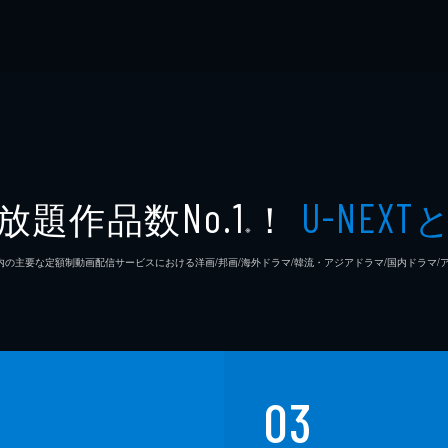
放題作品数
！
No.1
U-NEXT
※
26年7⽉ 国内の主要な定額制動画配信サービスにおける洋画/邦画/海外ドラマ/韓流・アジアドラマ/国内ドラ
03