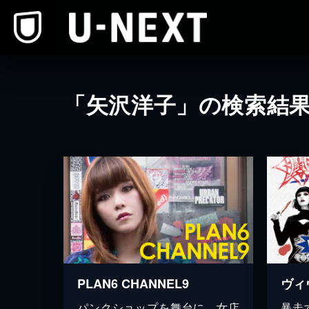
本文へスキップ
「矢沢洋子」の検索結
PLAN6 CHANNEL9
ヴィ
パンクショップを舞台に、女店
暴走