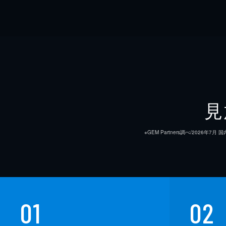
見
※GEM Partners調べ/20
01
02