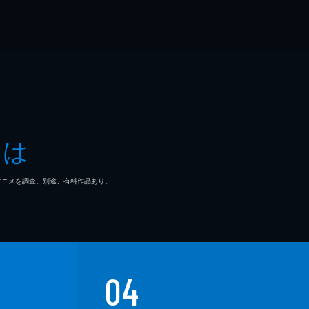
とは
マ/アニメを調査。別途、有料作品あり。
04