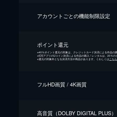
アカウントごとの機能制限設定
ポイント還元
※
40％ポイント還元の対象は、クレジットカード決済による作品の購入
※
iOSアプリのUコイン決済による作品の購入 / レンタルは、20％
※
還元の対象外となる決済方法や商品があります。くわしくは
こちら
フルHD画質 / 4K画質
⾼⾳質（DOLBY DIGITAL PLUS）