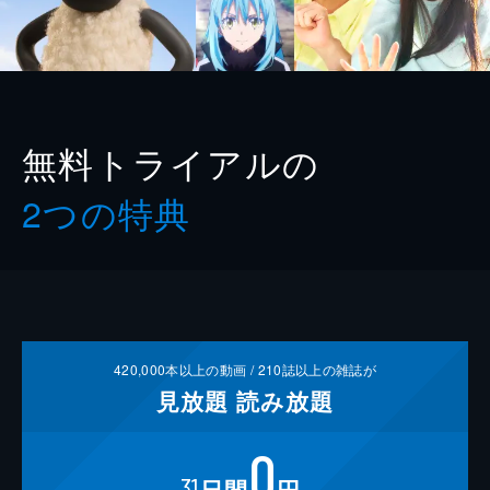
無料トライアルの
2つの特典
420,000
本以上の動画 /
210
誌以上の雑誌が
見放題
読み放題
0
31
日間
円