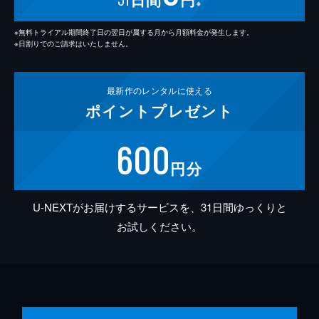
※
※無料トライアル期間終了日の翌日が属する月から月額料金が発生します。
※日割りでのご請求はいたしません。
最新作の
レンタルに使える
ポイント
プレゼント
600
円分
U-NEXTがお届けするサービスを、31日間ゆっくりと
お試しください。