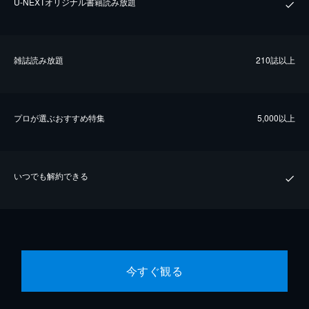
U-NEXTオリジナル書籍読み放題
雑誌読み放題
210誌以上
プロが選ぶおすすめ特集
5,000以上
いつでも解約できる
今すぐ観る