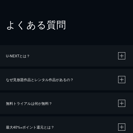
よくある質問
U-NEXTとは？
なぜ見放題作品とレンタル作品があるの？
無料トライアルは何が無料？
※
最大40%
ポイント還元とは？
※