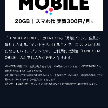
「U-NEXT MOBILE」はU-NEXTの「月額プラン」会員が
毎月もらえるポイントを活用することで、スマホ代がお得
になるモバイルプランです。ご利用には別途「U-NEXT M
OBILE」のお申し込みが必要となります。
※U-NEXTの月額プラン会員が毎月もらえる1,200円分のポイントを、U-NEXT MOBILEの
月額基本料の支払いに充てた場合。
※決済時において支払金額に相当するポイントを保有していない場合、差額分の料金はご登
録のクレジットカードでのお支払いとなります。
※通話料、SMS通信料、オプション（かけ放題など）の月額利用料は別途発生します。