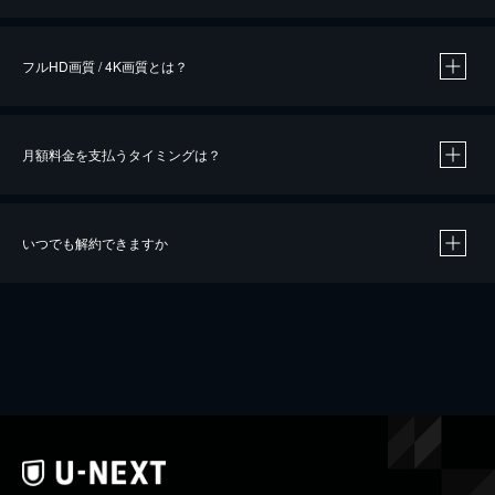
※
作品によって必要なポイントが異なります。
フルHD画質 / 4K画質とは？
月額料金を支払うタイミングは？
※
40％ポイント還元の対象は、クレジットカード決済による作品の購入 / レンタルです。
※
iOSアプリのUコイン決済による作品の購入 / レンタルは、20％のポイント還元です。
※
還元の対象外となる決済方法や商品があります。くわしくは
こちら
をご確認ください。
いつでも解約できますか
こちら