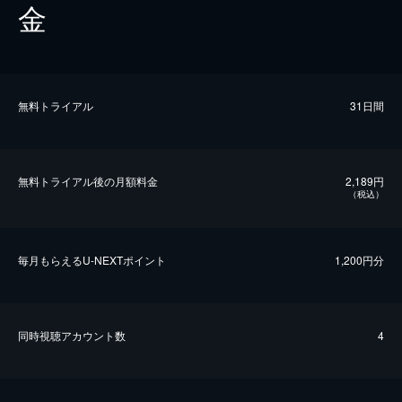
金
無料トライアル
31日間
無料トライアル後の⽉額料金
2,189円
（税込）
毎⽉もらえるU-NEXTポイント
1,200円分
同時視聴アカウント数
4