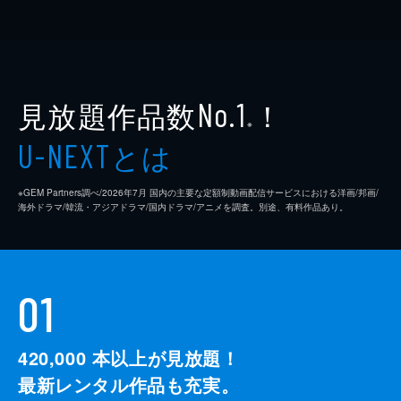
見放題作品数
！
No.1
※
とは
U-NEXT
※GEM Partners調べ/2026年7⽉ 国内の主要な定額制動画配信サービスにおける洋画/邦画/
海外ドラマ/韓流・アジアドラマ/国内ドラマ/アニメを調査。別途、有料作品あり。
01
420,000
本以上が見放題！
最新レンタル作品も充実。