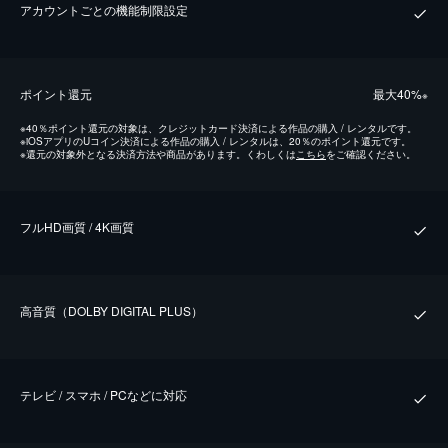
アカウントごとの機能制限設定
ポイント還元
最⼤40%
※
※
40％ポイント還元の対象は、クレジットカード決済による作品の購入 / レンタルです。
※
iOSアプリのUコイン決済による作品の購入 / レンタルは、20％のポイント還元です。
※
還元の対象外となる決済方法や商品があります。くわしくは
こちら
をご確認ください。
フルHD画質 / 4K画質
⾼⾳質（DOLBY DIGITAL PLUS）
テレビ / スマホ / PCなどに対応