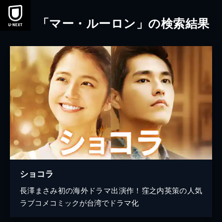
本文へスキップ
「マー・ルーロン」の検索結果
ショコラ
長澤まさみ初の海外ドラマ出演作！窪之内英策の人気
ラブコメコミックが台湾でドラマ化