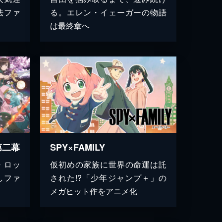
法ファ
る。エレン・イェーガーの物語
は最終章へ
第二幕
SPY×FAMILY
・ロッ
仮初めの家族に世界の命運は託
しファ
された!?「少年ジャンプ＋」の
メガヒット作をアニメ化