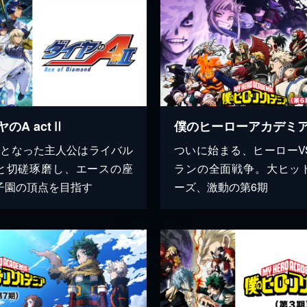
のA actⅡ
生となった主人公はライバル
ついに始まる、ヒーローV
と切磋琢磨し、エースの座
ランの全面戦争。大ヒッ
子園の頂点を目指す
ーズ、激動の第6期