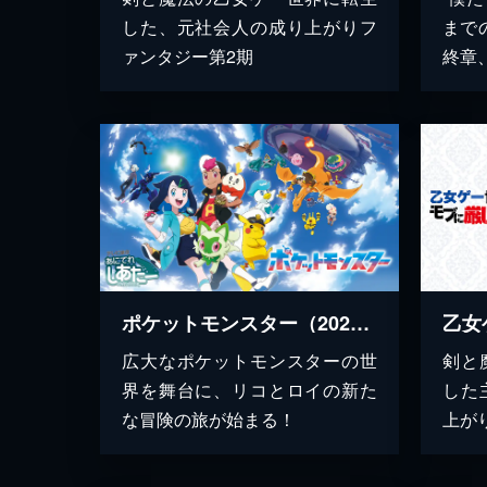
した、元社会人の成り上がりフ
まで
ァンタジー第2期
終章
ポケットモンスター（2023）
広大なポケットモンスターの世
剣と
界を舞台に、リコとロイの新た
した
な冒険の旅が始まる！
上が