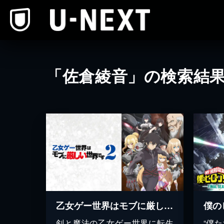
本文へスキップ
「佐倉綾音」の検索結
乙女ゲー世界はモブに厳しい世界です2
剣と魔法の乙女ゲー世界に転生
“僕