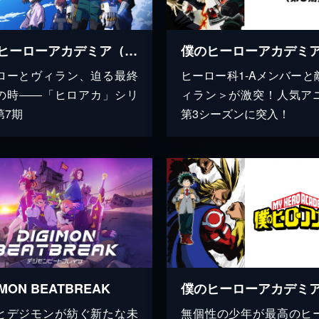
僕のヒーローアカデミア（第7期）
ローとヴィラン、迫る最終
ヒーロー科1-Aメンバーと
の時――「ヒロアカ」シリ
ィラン＞が激突！人気ア
第7期
第3シーズンに突入！
IMON BEATBREAK
僕のヒーローアカデミ
とデジモンが紡ぐ新たな未
無個性の少年が最高のヒ