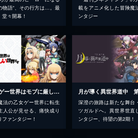
の物語”、その行方は…。最
載をアニメ化した冒険魔
、堂々開幕！
ンタジー
乙女ゲー世界はモブに厳しい世界です
月が導く異世界道中 
魔法の乙女ゲー世界に転生
深澄の旅路は新たな舞台
主人公が見せる、痛快成り
ツガルドへ。異世界世直
りファンタジー！
ンタジー、待望の第2期！