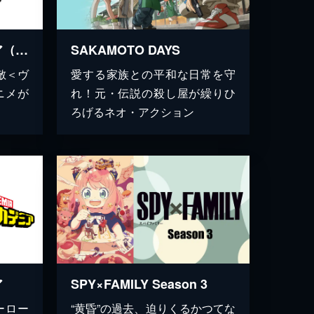
僕のヒーローアカデミア（第3期）
SAKAMOTO DAYS
敵＜ヴ
愛する家族との平和な日常を守
ニメが
れ！元・伝説の殺し屋が繰りひ
ろげるネオ・アクション
ア
SPY×FAMILY Season 3
ーロー
“黄昏”の過去、迫りくるかつてな