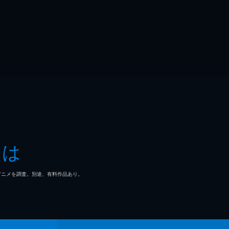
とは
マ/アニメを調査。別途、有料作品あり。