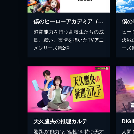
僕のヒーローアカデミア（第2期）
超常能力を持つ高校生たちの成
ヒー
長、戦い、友情を描いたTVアニ
決戦
メシリーズ第2弾
ーズ
天久鷹央の推理カルテ
DIG
驚異の“能力”と“個性”を持つ天才
人間