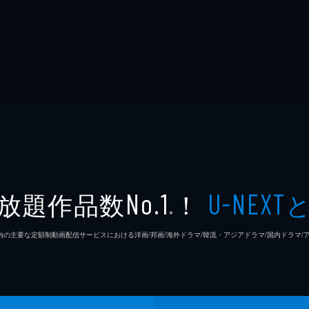
放題作品数
！
No.1
U-NEXT
※
26年7⽉ 国内の主要な定額制動画配信サービスにおける洋画/邦画/海外ドラマ/韓流・アジアドラマ/国内ドラ