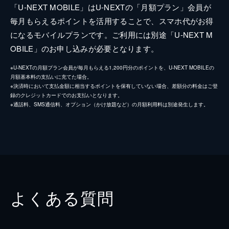
「U-NEXT MOBILE」はU-NEXTの「月額プラン」会員が
毎月もらえるポイントを活用することで、スマホ代がお得
になるモバイルプランです。ご利用には別途「U-NEXT M
OBILE」のお申し込みが必要となります。
※U-NEXTの月額プラン会員が毎月もらえる1,200円分のポイントを、U-NEXT MOBILEの
月額基本料の支払いに充てた場合。
※決済時において支払金額に相当するポイントを保有していない場合、差額分の料金はご登
録のクレジットカードでのお支払いとなります。
※通話料、SMS通信料、オプション（かけ放題など）の月額利用料は別途発生します。
よくある質問