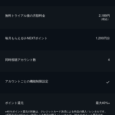
無料トライアル後の⽉額料金
2,189円
（税込）
毎⽉もらえるU-NEXTポイント
1,200円分
同時視聴アカウント数
4
アカウントごとの機能制限設定
ポイント還元
最⼤40%
※
※
40％ポイント還元の対象は、クレジットカード決済による作品の購入 / レンタルです。
※
iOSアプリのUコイン決済による作品の購入 / レンタルは、20％のポイント還元です。