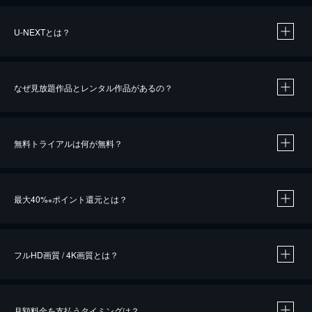
U-NEXTとは？
なぜ見放題作品とレンタル作品があるの？
無料トライアルは何が無料？
※
最大40%
ポイント還元とは？
※
※
作品によって必要なポイントが異なります。
フルHD画質 / 4K画質とは？
月額料金を支払うタイミングは？