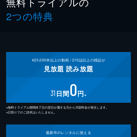
無料トライアルの
2つの特典
420,000
本以上の動画 /
210
誌以上の雑誌が
見放題
読み放題
0
31
日間
円
※
※無料トライアル期間終了日の翌日が属する月から月額料金が発生します。
※日割りでのご請求はいたしません。
最新作の
レンタルに使える