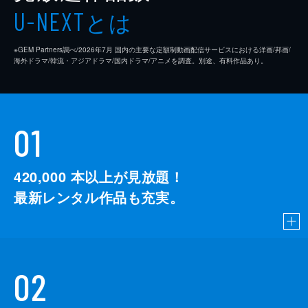
とは
U-NEXT
※GEM Partners調べ/2026年7⽉ 国内の主要な定額制動画配信サービスにおける洋画/邦画/
海外ドラマ/韓流・アジアドラマ/国内ドラマ/アニメを調査。別途、有料作品あり。
01
420,000
本以上が見放題！
最新レンタル作品も充実。
02