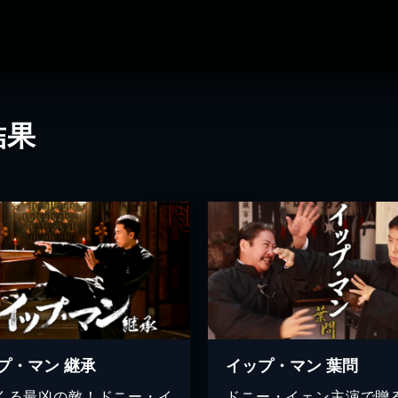
結果
プ・マン 継承
イップ・マン 葉問
くる最凶の敵！ドニー・イ
ドニー・イェン主演で贈