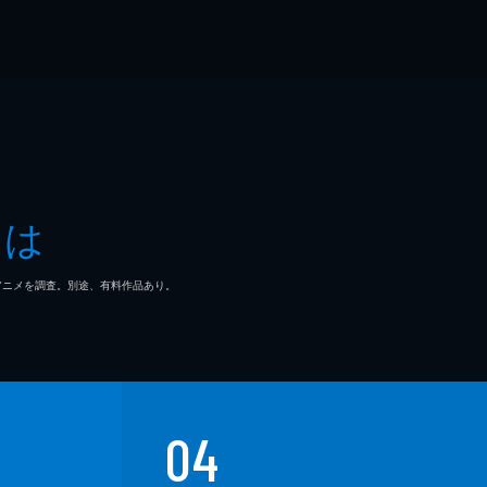
とは
マ/アニメを調査。別途、有料作品あり。
04