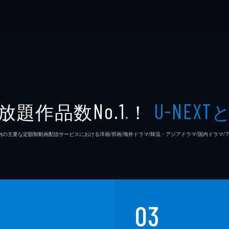
放題作品数
！
No.1
U-NEXT
※
26年7⽉ 国内の主要な定額制動画配信サービスにおける洋画/邦画/海外ドラマ/韓流・アジアドラマ/国内ドラ
03