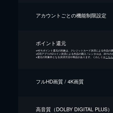
アカウントごとの機能制限設定
ポイント還元
※
40％ポイント還元の対象は、クレジットカード決済による作品の購入
※
iOSアプリのUコイン決済による作品の購入 / レンタルは、20％
※
還元の対象外となる決済方法や商品があります。くわしくは
こちら
フルHD画質 / 4K画質
⾼⾳質（DOLBY DIGITAL PLUS）