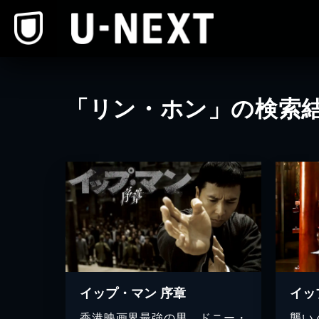
本文へスキップ
「リン・ホン」の検索
イップ・マン 序章
イッ
香港映画界最強の男、ドニー・
襲い