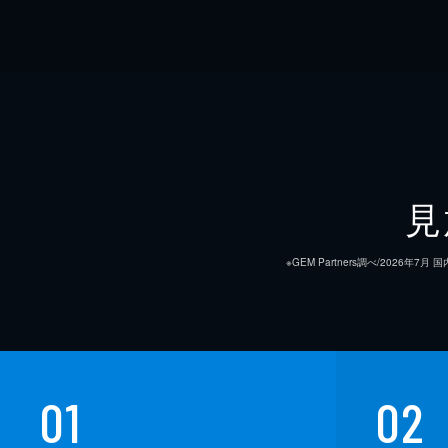
見
※GEM Partners調べ/20
01
02