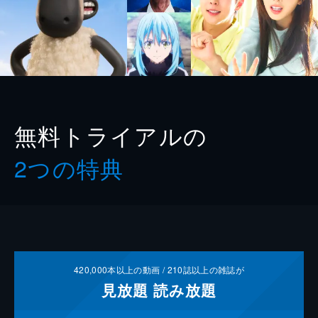
無料トライアルの
2つの特典
420,000
本以上の動画 /
210
誌以上の雑誌が
見放題
読み放題