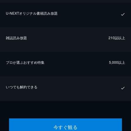
U-NEXTオリジナル書籍読み放題
雑誌読み放題
210誌以上
プロが選ぶおすすめ特集
5,000以上
いつでも解約できる
今すぐ観る