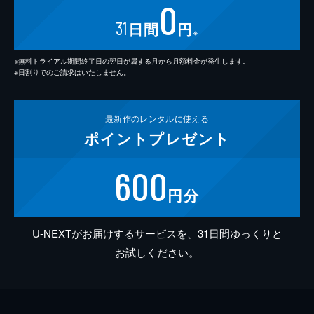
0
31
日間
円
※
※無料トライアル期間終了日の翌日が属する月から月額料金が発生します。
※日割りでのご請求はいたしません。
最新作の
レンタルに使える
ポイント
プレゼント
600
円分
U-NEXTがお届けするサービスを、31日間ゆっくりと
お試しください。