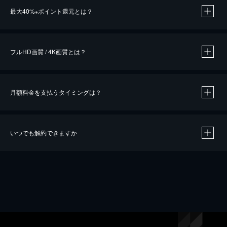
最大40%
ポイント還元とは？
※
※
作品によって必要なポイントが異なります。
フルHD画質 / 4K画質とは？
月額料金を支払うタイミングは？
※
40％ポイント還元の対象は、クレジットカード決済による作品の購入 / レンタルです。
※
iOSアプリのUコイン決済による作品の購入 / レンタルは、20％のポイント還元です。
※
還元の対象外となる決済方法や商品があります。くわしくは
こちら
をご確認ください。
いつでも解約できますか
こちら