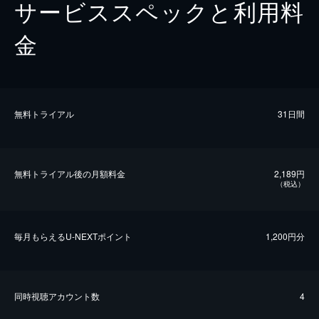
サービススペックと利用料
金
無料トライアル
31日間
無料トライアル後の⽉額料金
2,189円
（税込）
毎⽉もらえるU-NEXTポイント
1,200円分
同時視聴アカウント数
4