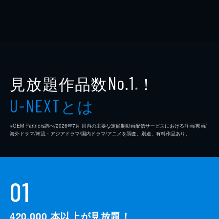
見放題作品数
！
No.1
※
とは
U-NEXT
※GEM Partners調べ/2026年7⽉ 国内の主要な定額制動画配信サービスにおける洋画/邦画/
海外ドラマ/韓流・アジアドラマ/国内ドラマ/アニメを調査。別途、有料作品あり。
01
420,000
本以上が見放題！