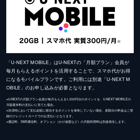
「U-NEXT MOBILE」はU-NEXTの「月額プラン」会員が
毎月もらえるポイントを活用することで、スマホ代がお得
になるモバイルプランです。ご利用には別途「U-NEXT M
OBILE」のお申し込みが必要となります。
※U-NEXTの月額プラン会員が毎月もらえる1,200円分のポイントを、U-NEXT MOBILEの
月額基本料の支払いに充てた場合。
※決済時において支払金額に相当するポイントを保有していない場合、差額分の料金はご登
録のクレジットカードでのお支払いとなります。
※通話料、SMS通信料、オプション（かけ放題など）の月額利用料は別途発生します。