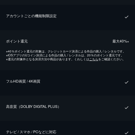
アカウントごとの機能制限設定
ポイント還元
最⼤40%
※
※
40％ポイント還元の対象は、クレジットカード決済による作品の購入 / レンタルです。
※
iOSアプリのUコイン決済による作品の購入 / レンタルは、20％のポイント還元です。
※
還元の対象外となる決済方法や商品があります。くわしくは
こちら
をご確認ください。
フルHD画質 / 4K画質
⾼⾳質（DOLBY DIGITAL PLUS）
テレビ / スマホ / PCなどに対応