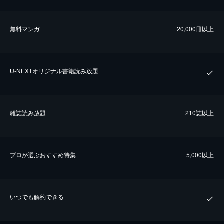
無料マンガ
20,000冊以上
U-NEXTオリジナル書籍読み放題
雑誌読み放題
210誌以上
プロが選ぶおすすめ特集
5,000以上
いつでも解約できる