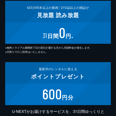
420,000
本以上の動画 /
210
誌以上の雑誌が
見放題
読み放題
0
31
日間
円
※
※無料トライアル期間終了日の翌日が属する月から月額料金が発生します。
※日割りでのご請求はいたしません。
最新作の
レンタルに使える
ポイント
プレゼント
600
円分
U-NEXTがお届けするサービスを、31日間ゆっくりと