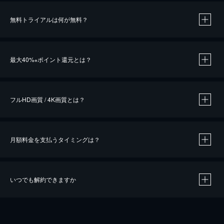
無料トライアルは何が無料？
※
最大40%
ポイント還元とは？
※
※
作品によって必要なポイントが異なります。
フルHD画質 / 4K画質とは？
月額料金を支払うタイミングは？
※
40％ポイント還元の対象は、クレジットカード決済による作品の購入 / レンタルです。
※
iOSアプリのUコイン決済による作品の購入 / レンタルは、20％のポイント還元です。
※
還元の対象外となる決済方法や商品があります。くわしくは
こちら
をご確認ください。
いつでも解約できますか