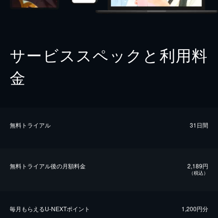
サービススペックと利用料
金
無料トライアル
31日間
無料トライアル後の⽉額料金
2,189円
（税込）
毎⽉もらえるU-NEXTポイント
1,200円分