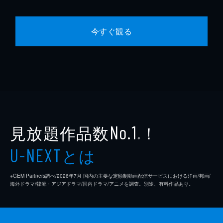
今すぐ観る
見放題作品数
！
No.1
※
とは
U-NEXT
※GEM Partners調べ/2026年7⽉ 国内の主要な定額制動画配信サービスにおける洋画/邦画/
海外ドラマ/韓流・アジアドラマ/国内ドラマ/アニメを調査。別途、有料作品あり。