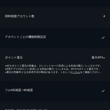
同時視聴アカウント数
4
アカウントごとの機能制限設定
ポイント還元
最⼤40%
※
※
40％ポイント還元の対象は、クレジットカード決済による作品の購入 / レンタルです。
※
iOSアプリのUコイン決済による作品の購入 / レンタルは、20％のポイント還元です。
※
還元の対象外となる決済方法や商品があります。くわしくは
こちら
をご確認ください。
フルHD画質 / 4K画質