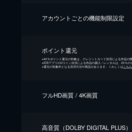
アカウントごとの機能制限設定
ポイント還元
※
40％ポイント還元の対象は、クレジットカード決済による作品の購入
※
iOSアプリのUコイン決済による作品の購入 / レンタルは、20％
※
還元の対象外となる決済方法や商品があります。くわしくは
こちら
フルHD画質 / 4K画質
⾼⾳質（DOLBY DIGITAL PLUS）