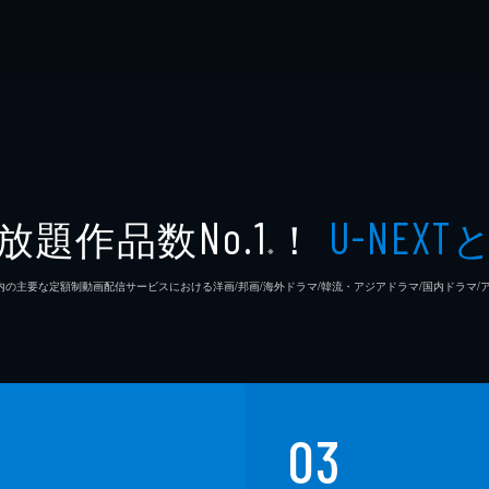
放題作品数
！
No.1
U-NEXT
※
26年7⽉ 国内の主要な定額制動画配信サービスにおける洋画/邦画/海外ドラマ/韓流・アジアドラマ/国内ドラ
03