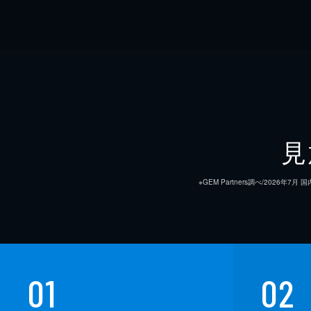
見
※GEM Partners調べ/20
01
02