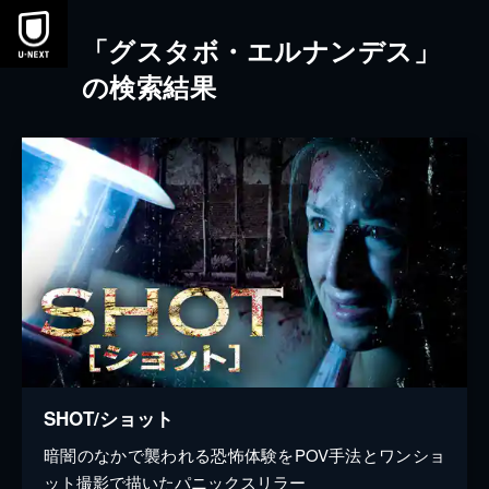
本文へスキップ
「グスタボ・エルナンデス」
の検索結果
SHOT/ショット
暗闇のなかで襲われる恐怖体験をPOV手法とワンショ
ット撮影で描いたパニックスリラー