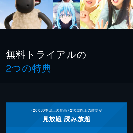
無料トライアルの
2つの特典
420,000
本以上の動画 /
210
誌以上の雑誌が
見放題
読み放題