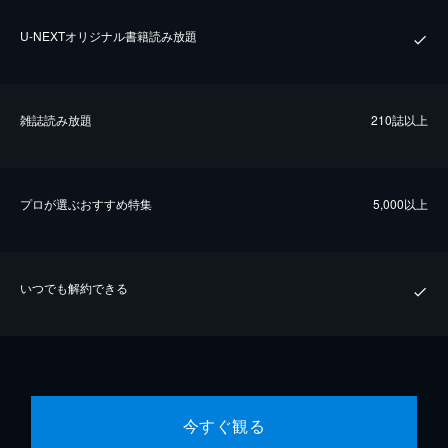
U-NEXTオリジナル書籍読み放題
雑誌読み放題
210誌以上
プロが選ぶおすすめ特集
5,000以上
いつでも解約できる
今すぐ観る