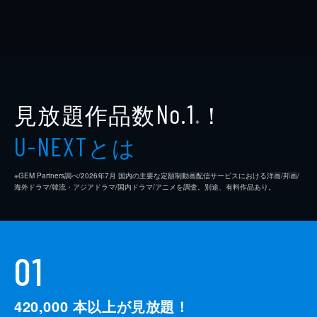
見放題作品数
！
No.1
※
とは
U-NEXT
※GEM Partners調べ/2026年7⽉ 国内の主要な定額制動画配信サービスにおける洋画/邦画/
海外ドラマ/韓流・アジアドラマ/国内ドラマ/アニメを調査。別途、有料作品あり。
01
420,000
本以上が見放題！