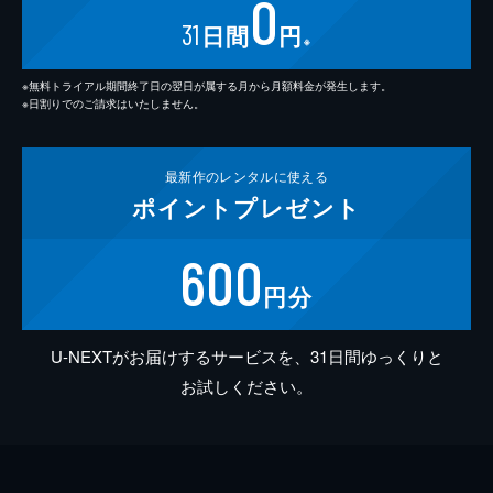
0
31
日間
円
※
※無料トライアル期間終了日の翌日が属する月から月額料金が発生します。
※日割りでのご請求はいたしません。
最新作の
レンタルに使える
ポイント
プレゼント
600
円分
U-NEXTがお届けするサービスを、31日間ゆっくりと
お試しください。