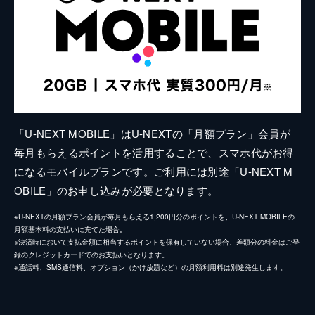
「U-NEXT MOBILE」はU-NEXTの「月額プラン」会員が
毎月もらえるポイントを活用することで、スマホ代がお得
になるモバイルプランです。ご利用には別途「U-NEXT M
OBILE」のお申し込みが必要となります。
※U-NEXTの月額プラン会員が毎月もらえる1,200円分のポイントを、U-NEXT MOBILEの
月額基本料の支払いに充てた場合。
※決済時において支払金額に相当するポイントを保有していない場合、差額分の料金はご登
録のクレジットカードでのお支払いとなります。
※通話料、SMS通信料、オプション（かけ放題など）の月額利用料は別途発生します。