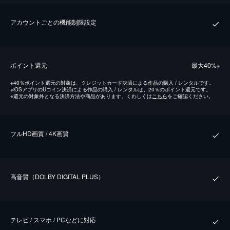
アカウントごとの機能制限設定
ポイント還元
最⼤40%
※
※
40％ポイント還元の対象は、クレジットカード決済による作品の購入 / レンタルです。
※
iOSアプリのUコイン決済による作品の購入 / レンタルは、20％のポイント還元です。
※
還元の対象外となる決済方法や商品があります。くわしくは
こちら
をご確認ください。
フルHD画質 / 4K画質
⾼⾳質（DOLBY DIGITAL PLUS）
テレビ / スマホ / PCなどに対応