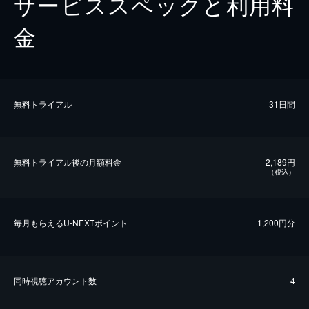
サービススペックと利用料
金
無料トライアル
31日間
無料トライアル後の⽉額料金
2,189円
（税込）
毎⽉もらえるU-NEXTポイント
1,200円分
同時視聴アカウント数
4