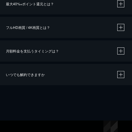
最大40%
ポイント還元とは？
※
※
作品によって必要なポイントが異なります。
フルHD画質 / 4K画質とは？
月額料金を支払うタイミングは？
※
40％ポイント還元の対象は、クレジットカード決済による作品の購入 / レンタルです。
※
iOSアプリのUコイン決済による作品の購入 / レンタルは、20％のポイント還元です。
※
還元の対象外となる決済方法や商品があります。くわしくは
こちら
をご確認ください。
いつでも解約できますか
こちら