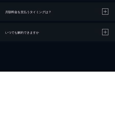
月額料金を支払うタイミングは？
※
40％ポイント還元の対象は、クレジットカード決済による作品の購入 / レンタルです。
※
iOSアプリのUコイン決済による作品の購入 / レンタルは、20％のポイント還元です。
※
還元の対象外となる決済方法や商品があります。くわしくは
こちら
をご確認ください。
いつでも解約できますか
こちら
ホーム
会社概要
プライバシー
お問い合わせ