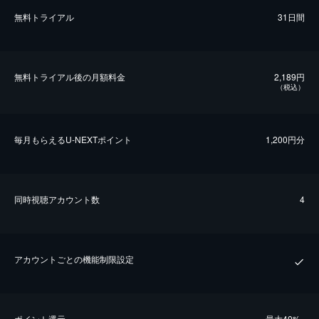
無料トライアル
31日間
無料トライアル後の⽉額料金
2,189円
（税込）
毎⽉もらえるU-NEXTポイント
1,200円分
同時視聴アカウント数
4
アカウントごとの機能制限設定
ポイント還元
最⼤40%