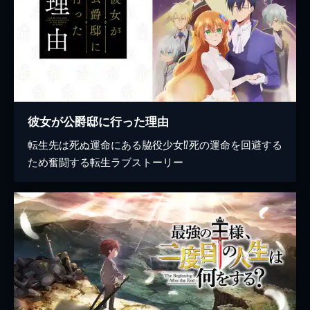
彼女が公爵邸に行った理由
転生先は死ぬ運命にある脇役少女⁉死の運命を回避する
ため奮闘する転生ラブストーリー