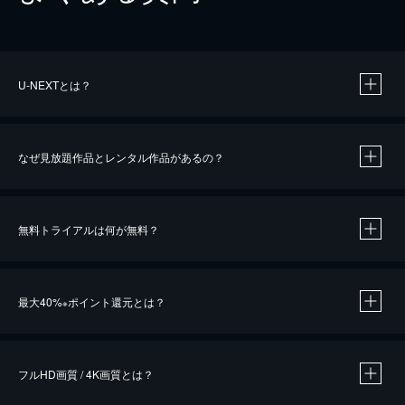
U-NEXTとは？
なぜ見放題作品とレンタル作品があるの？
無料トライアルは何が無料？
※
最大40%
ポイント還元とは？
※
※
作品によって必要なポイントが異なります。
フルHD画質 / 4K画質とは？