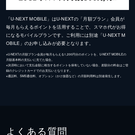
「U-NEXT MOBILE」はU-NEXTの「月額プラン」会員が
毎月もらえるポイントを活用することで、スマホ代がお得
になるモバイルプランです。ご利用には別途「U-NEXT M
OBILE」のお申し込みが必要となります。
※U-NEXTの月額プラン会員が毎月もらえる1,200円分のポイントを、U-NEXT MOBILEの
月額基本料の支払いに充てた場合。
※決済時において支払金額に相当するポイントを保有していない場合、差額分の料金はご登
録のクレジットカードでのお支払いとなります。
※通話料、SMS通信料、オプション（かけ放題など）の月額利用料は別途発生します。
よくある質問