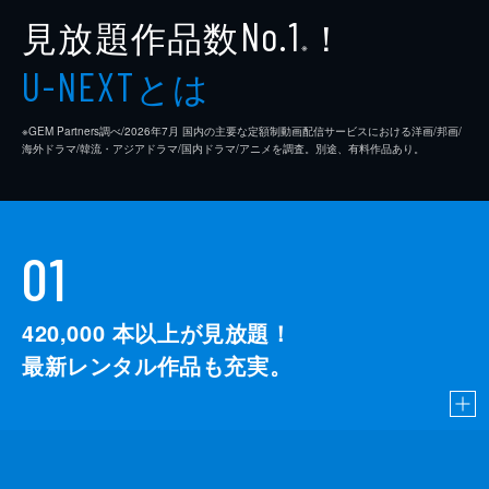
見放題作品数
！
No.1
※
とは
U-NEXT
※GEM Partners調べ/2026年7⽉ 国内の主要な定額制動画配信サービスにおける洋画/邦画/
海外ドラマ/韓流・アジアドラマ/国内ドラマ/アニメを調査。別途、有料作品あり。
01
420,000
本以上が見放題！
最新レンタル作品も充実。