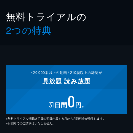
無料トライアルの
2つの特典
420,000
本以上の動画 /
210
誌以上の雑誌が
見放題
読み放題
0
31
日間
円
※
※無料トライアル期間終了日の翌日が属する月から月額料金が発生します。
※日割りでのご請求はいたしません。