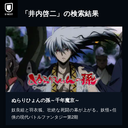
本文へスキップ
「井内啓二」の検索結果
ぬらりひょんの孫～千年魔京～
奴良組と羽衣狐、壮絶な死闘の幕が上がる。妖怪×任
侠の現代バトルファンタジー第2期