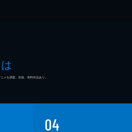
とは
マ/アニメを調査。別途、有料作品あり。
04