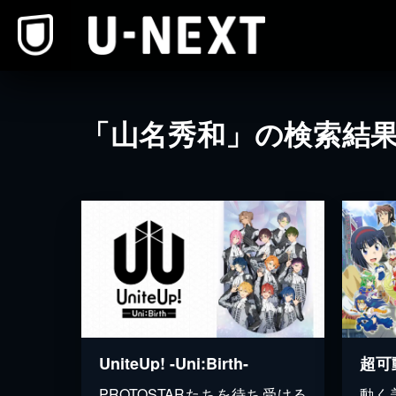
本文へスキップ
「山名秀和」の検索結
UniteUp! -Uni:Birth-
超可
PROTOSTARたちを待ち受ける
動く