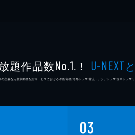
放題作品数
！
No.1
U-NEXT
※
26年7⽉ 国内の主要な定額制動画配信サービスにおける洋画/邦画/海外ドラマ/韓流・アジアドラマ/国内ドラ
03