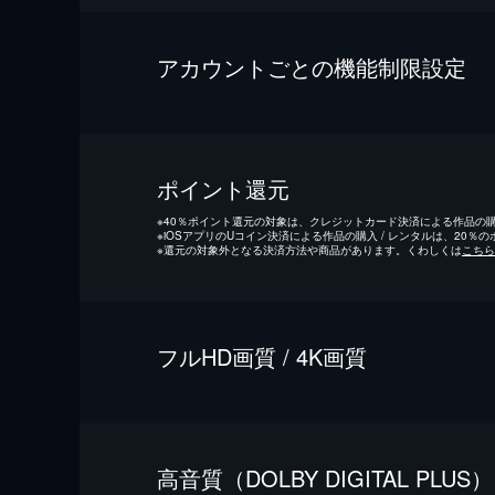
アカウントごとの機能制限設定
ポイント還元
※
40％ポイント還元の対象は、クレジットカード決済による作品の購入
※
iOSアプリのUコイン決済による作品の購入 / レンタルは、20％
※
還元の対象外となる決済方法や商品があります。くわしくは
こちら
フルHD画質 / 4K画質
⾼⾳質（DOLBY DIGITAL PLUS）