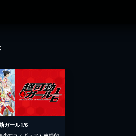
果
動ガール1/6
美少女フィギュアと夫婦的