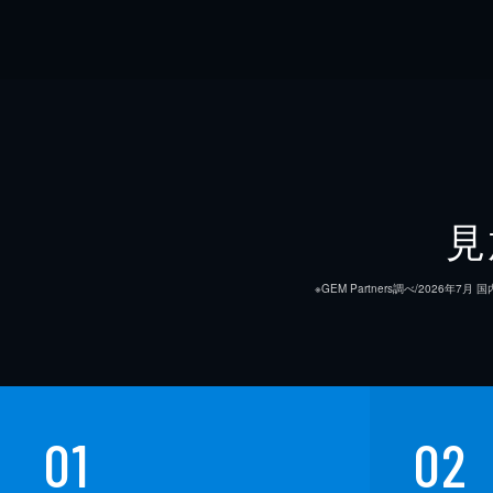
見
※GEM Partners調べ/20
01
02