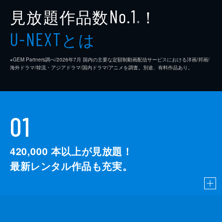
見放題作品数
！
No.1
※
とは
U-NEXT
※GEM Partners調べ/2026年7⽉ 国内の主要な定額制動画配信サービスにおける洋画/邦画/
海外ドラマ/韓流・アジアドラマ/国内ドラマ/アニメを調査。別途、有料作品あり。
01
420,000
本以上が見放題！
最新レンタル作品も充実。