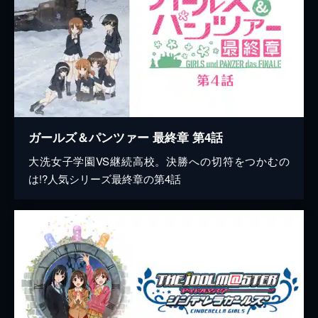
ガールズ＆パンツァー 最終章 第4話
大洗女子学園VS継続高校。決勝への切符をつかむの
は!?人気シリーズ最終章の第4話