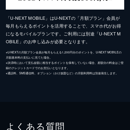
「U-NEXT MOBILE」はU-NEXTの「月額プラン」会員が
毎月もらえるポイントを活用することで、スマホ代がお得
になるモバイルプランです。ご利用には別途「U-NEXT M
OBILE」のお申し込みが必要となります。
※U-NEXTの月額プラン会員が毎月もらえる1,200円分のポイントを、U-NEXT MOBILEの
月額基本料の支払いに充てた場合。
※決済時において支払金額に相当するポイントを保有していない場合、差額分の料金はご登
録のクレジットカードでのお支払いとなります。
※通話料、SMS通信料、オプション（かけ放題など）の月額利用料は別途発生します。
よくある質問