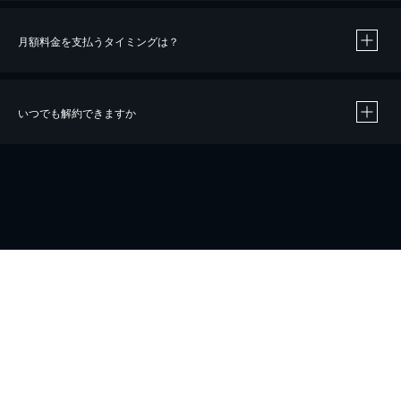
月額料金を支払うタイミングは？
※
40％ポイント還元の対象は、クレジットカード決済による作品の購入 / レンタルです。
※
iOSアプリのUコイン決済による作品の購入 / レンタルは、20％のポイント還元です。
※
還元の対象外となる決済方法や商品があります。くわしくは
こちら
をご確認ください。
いつでも解約できますか
こちら
ホーム
会社概要
プライバシー
お問い合わせ