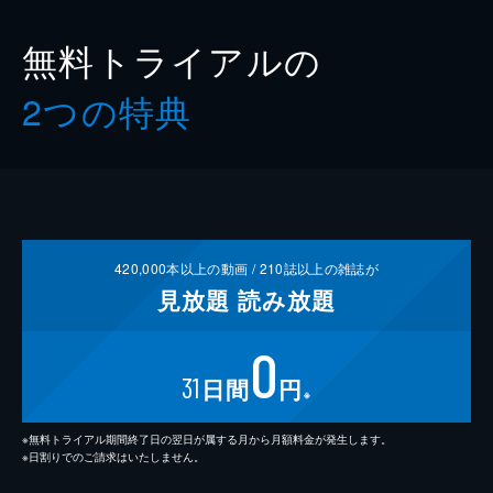
無料トライアルの
2つの特典
420,000
本以上の動画 /
210
誌以上の雑誌が
見放題
読み放題
0
31
日間
円
※
※無料トライアル期間終了日の翌日が属する月から月額料金が発生します。
※日割りでのご請求はいたしません。