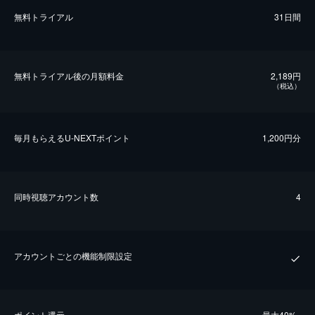
無料トライアル
31日間
無料トライアル後の⽉額料金
2,189円
（税込）
毎⽉もらえるU-NEXTポイント
1,200円分
同時視聴アカウント数
4
アカウントごとの機能制限設定
ポイント還元
最⼤40%