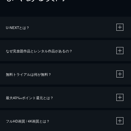
U-NEXTとは？
なぜ見放題作品とレンタル作品があるの？
無料トライアルは何が無料？
※
最大40%
ポイント還元とは？
※
※
作品によって必要なポイントが異なります。
フルHD画質 / 4K画質とは？