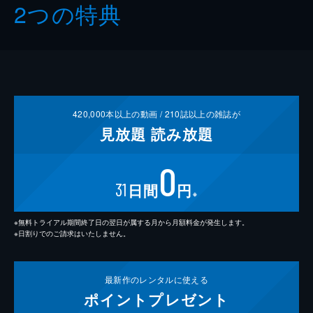
2つの特典
420,000
本以上の動画 /
210
誌以上の雑誌が
見放題
読み放題
0
31
日間
円
※
※無料トライアル期間終了日の翌日が属する月から月額料金が発生します。
※日割りでのご請求はいたしません。
最新作の
レンタルに使える
ポイント
プレゼント