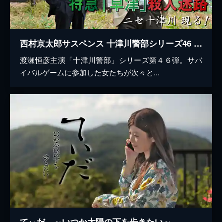
西村京太郎サスペンス 十津川警部シリーズ46 特急「草津」殺人迷路～ニセ十津川 現る！～
渡瀬恒彦主演「十津川警部」シリーズ第４６弾。サバ
イバルゲームに参加した女たちが次々と...
てぃだ ～いつか太陽の下を歩きたい～