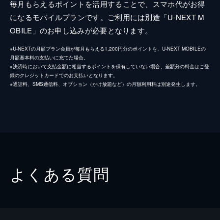
毎月もらえるポイントを活用することで、スマホ代がお得
になるモバイルプランです。ご利用には別途「U-NEXT M
OBILE」のお申し込みが必要となります。
※U-NEXTの月額プラン会員が毎月もらえる1,200円分のポイントを、U-NEXT MOBILEの
月額基本料の支払いに充てた場合。
※決済時において支払金額に相当するポイントを保有していない場合、差額分の料金はご登
録のクレジットカードでのお支払いとなります。
※通話料、SMS通信料、オプション（かけ放題など）の月額利用料は別途発生します。
よくある質問