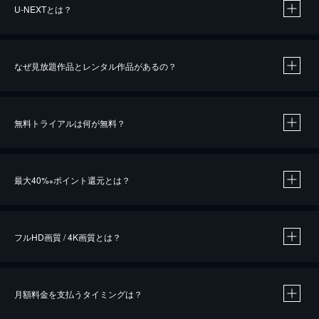
U-NEXTとは？
なぜ見放題作品とレンタル作品があるの？
無料トライアルは何が無料？
※
最大40%
ポイント還元とは？
※
※
作品によって必要なポイントが異なります。
フルHD画質 / 4K画質とは？
月額料金を支払うタイミングは？
※
40％ポイント還元の対象は、クレジットカード決済による作品の購入 / レンタルです。
※
iOSアプリのUコイン決済による作品の購入 / レンタルは、20％のポイント還元です。
※
還元の対象外となる決済方法や商品があります。くわしくは
こちら
をご確認ください。