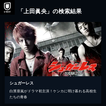
本文へスキップ
「上田眞央」の検索結果
シュガーレス
白濱亜嵐がドラマ初主演！ケンカに明け暮れる高校生
たちの青春