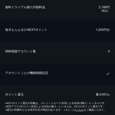
無料トライアル後の⽉額料金
2,189円
（税込）
毎⽉もらえるU-NEXTポイント
1,200円分
同時視聴アカウント数
4
アカウントごとの機能制限設定
ポイント還元
最⼤40%
※
※
40％ポイント還元の対象は、クレジットカード決済による作品の購入 / レンタルです。
※
iOSアプリのUコイン決済による作品の購入 / レンタルは、20％のポイント還元です。
※
還元の対象外となる決済方法や商品があります。くわしくは
こちら
をご確認ください。