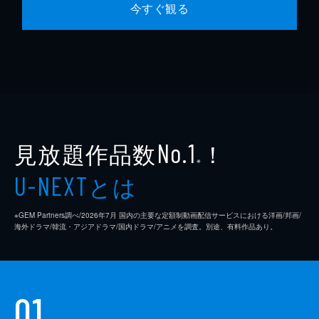
今すぐ観る
見放題作品数
！
No.1
※
とは
U-NEXT
※GEM Partners調べ/2026年7⽉ 国内の主要な定額制動画配信サービスにおける洋画/邦画/
海外ドラマ/韓流・アジアドラマ/国内ドラマ/アニメを調査。別途、有料作品あり。
01