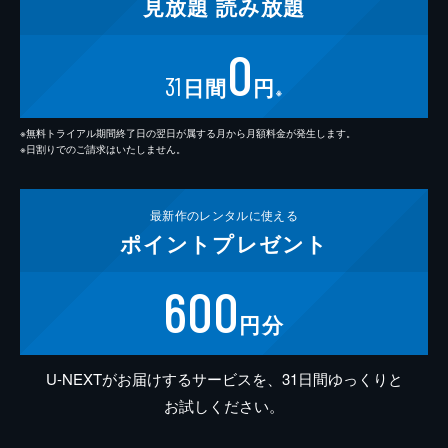
見放題
読み放題
0
31
日間
円
※
※無料トライアル期間終了日の翌日が属する月から月額料金が発生します。
※日割りでのご請求はいたしません。
最新作の
レンタルに使える
ポイント
プレゼント
600
円分
U-NEXTがお届けするサービスを、31日間ゆっくりと
お試しください。