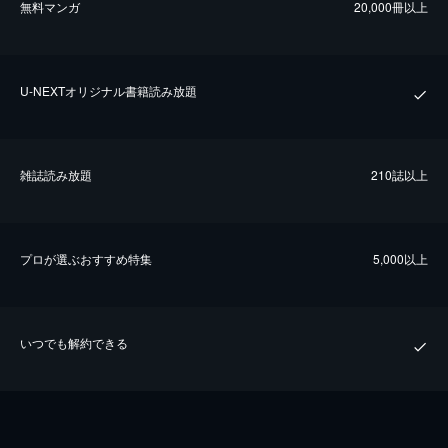
無料マンガ
20,000冊以上
U-NEXTオリジナル書籍読み放題
雑誌読み放題
210誌以上
プロが選ぶおすすめ特集
5,000以上
いつでも解約できる