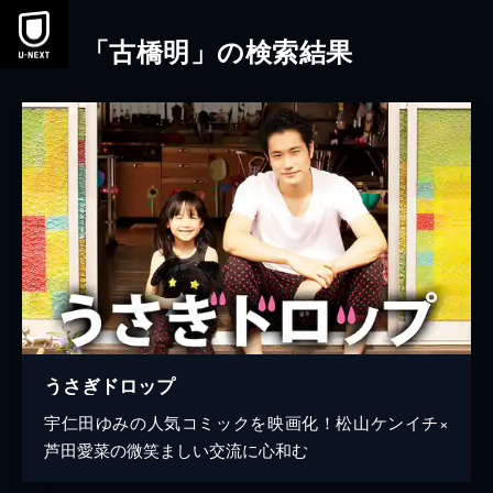
本文へスキップ
「古橋明」の検索結果
うさぎドロップ
宇仁田ゆみの人気コミックを映画化！松山ケンイチ×
芦田愛菜の微笑ましい交流に心和む