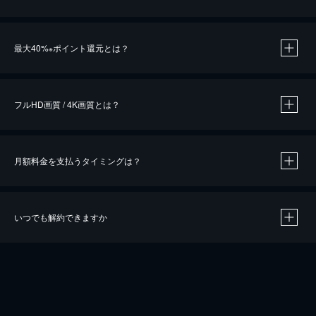
※
最大40%
ポイント還元とは？
※
※
作品によって必要なポイントが異なります。
フルHD画質 / 4K画質とは？
月額料金を支払うタイミングは？
※
40％ポイント還元の対象は、クレジットカード決済による作品の購入 / レンタルです。
※
iOSアプリのUコイン決済による作品の購入 / レンタルは、20％のポイント還元です。
※
還元の対象外となる決済方法や商品があります。くわしくは
こちら
をご確認ください。
いつでも解約できますか
こちら