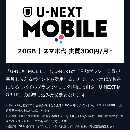
「U-NEXT MOBILE」はU-NEXTの「月額プラン」会員が
毎月もらえるポイントを活用することで、スマホ代がお得
になるモバイルプランです。ご利用には別途「U-NEXT M
OBILE」のお申し込みが必要となります。
※U-NEXTの月額プラン会員が毎月もらえる1,200円分のポイントを、U-NEXT MOBILEの
月額基本料の支払いに充てた場合。
※決済時において支払金額に相当するポイントを保有していない場合、差額分の料金はご登
録のクレジットカードでのお支払いとなります。
※通話料、SMS通信料、オプション（かけ放題など）の月額利用料は別途発生します。