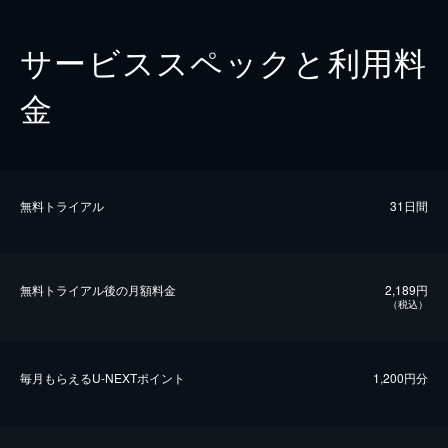
サービススペックと利用料
金
無料トライアル
31日間
無料トライアル後の⽉額料金
2,189円
（税込）
毎⽉もらえるU-NEXTポイント
1,200円分