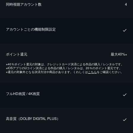
同時視聴アカウント数
4
アカウントごとの機能制限設定
ポイント還元
最⼤40%
※
※
40％ポイント還元の対象は、クレジットカード決済による作品の購入 / レンタルです。
※
iOSアプリのUコイン決済による作品の購入 / レンタルは、20％のポイント還元です。
※
還元の対象外となる決済方法や商品があります。くわしくは
こちら
をご確認ください。
フルHD画質 / 4K画質
⾼⾳質（DOLBY DIGITAL PLUS）