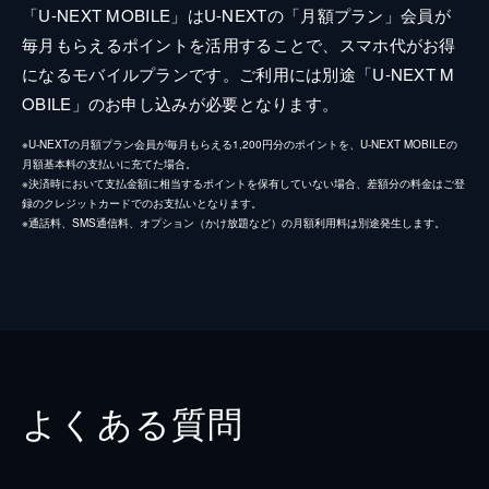
「U-NEXT MOBILE」はU-NEXTの「月額プラン」会員が
毎月もらえるポイントを活用することで、スマホ代がお得
になるモバイルプランです。ご利用には別途「U-NEXT M
OBILE」のお申し込みが必要となります。
※U-NEXTの月額プラン会員が毎月もらえる1,200円分のポイントを、U-NEXT MOBILEの
月額基本料の支払いに充てた場合。
※決済時において支払金額に相当するポイントを保有していない場合、差額分の料金はご登
録のクレジットカードでのお支払いとなります。
※通話料、SMS通信料、オプション（かけ放題など）の月額利用料は別途発生します。
よくある質問