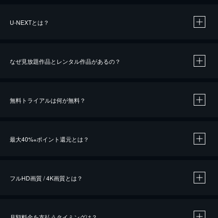
U-NEXTとは？
なぜ見放題作品とレンタル作品があるの？
無料トライアルは何が無料？
※
最大40%
ポイント還元とは？
※
※
作品によって必要なポイントが異なります。
フルHD画質 / 4K画質とは？
月額料金を支払うタイミングは？