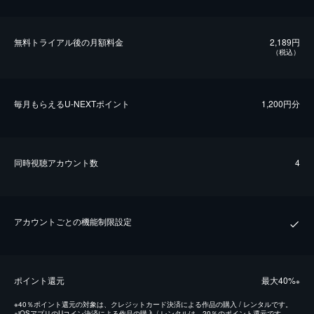
無料トライアル後の⽉額料金
2,189円
（税込）
毎⽉もらえるU-NEXTポイント
1,200円分
同時視聴アカウント数
4
アカウントごとの機能制限設定
ポイント還元
最⼤40%
※
※
40％ポイント還元の対象は、クレジットカード決済による作品の購入 / レンタルです。
※
iOSアプリのUコイン決済による作品の購入 / レンタルは、20％のポイント還元です。