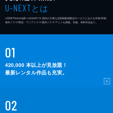
とは
U-NEXT
※GEM Partners調べ/2026年7⽉ 国内の主要な定額制動画配信サービスにおける洋画/邦画/
海外ドラマ/韓流・アジアドラマ/国内ドラマ/アニメを調査。別途、有料作品あり。
01
420,000
本以上が見放題！
最新レンタル作品も充実。
02