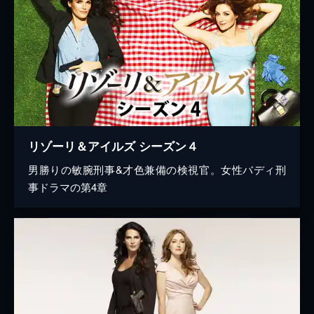
リゾーリ＆アイルズ シーズン４
男勝りの敏腕刑事&才色兼備の検視官。女性バディ刑
事ドラマの第4章