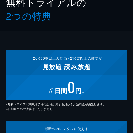
無料トライアルの
2つの特典
420,000
本以上の動画 /
210
誌以上の雑誌が
見放題
読み放題
0
31
日間
円
※
※無料トライアル期間終了日の翌日が属する月から月額料金が発生します。
※日割りでのご請求はいたしません。
最新作の
レンタルに使える