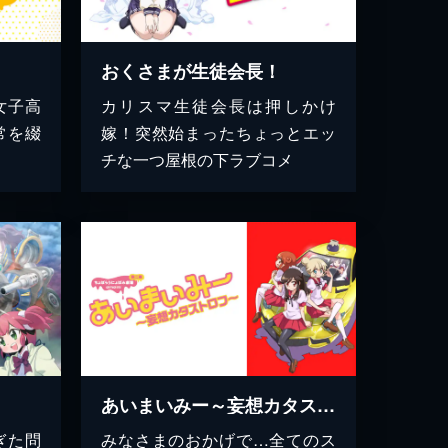
おくさまが生徒会長！
女子高
カリスマ生徒会長は押しかけ
常を綴
嫁！突然始まったちょっとエッ
チな一つ屋根の下ラブコメ
あいまいみー～妄想カタストロフ～
ぎた問
みなさまのおかげで…全てのス