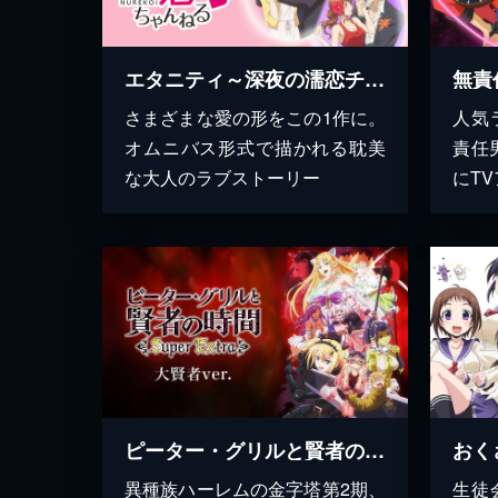
エタニティ～深夜の濡恋チャンネル～
さまざまな愛の形をこの1作に。
人気
オムニバス形式で描かれる耽美
責任
な大人のラブストーリー
にT
ピーター・グリルと賢者の時間 Super Extra 大賢者ver.
おく
異種族ハーレムの金字塔第2期、
生徒