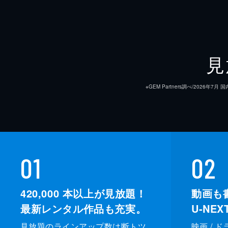
見
※GEM Partners調べ/20
01
02
420,000
本以上が見放題！
動画も
最新レンタル作品も充実。
U-NE
見放題のラインアップ数は断トツ
映画 / 