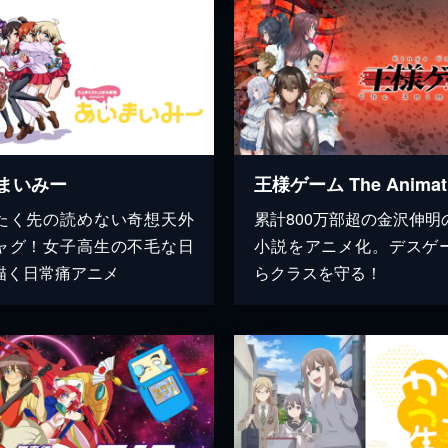
まいみー
王様ゲーム The Animat
たく先の読めない奇想天外
累計800万部超の金沢伸明
ャグ！女子高生の不毛な日
小説をアニメ化。デスゲ
描く日常痛アニメ
らクラスを守る！