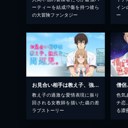
ーティーを結成!?傷を持つ彼ら
イン
の大冒険ファンタジー
ー
お見合い相手は教え子、強気な、問題児。
僧侶
教え子の過激な愛情表現に振り
色気
回される女教師を描いた歳の差
チ恋
ラブストーリー
る濃