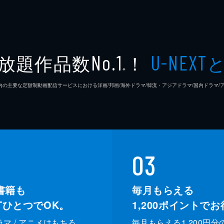
放題作品数
！
No.1
U-NEXT
※
26年7⽉ 国内の主要な定額制動画配信サービスにおける洋画/邦画/海外ドラマ/韓流・アジアドラマ/国内ドラ
03
書籍も
毎月もらえる
XTひとつでOK。
1,200
ポイントでお
ドラマ / アニメはもちろ
毎月もらえる1,200円分