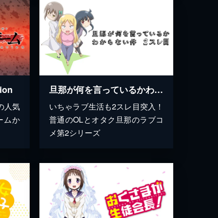
ion
旦那が何を言っているかわからない件 2スレ目
の人気
いちゃラブ生活も2スレ目突入！
ームか
普通のOLとオタク旦那のラブコ
メ第2シリーズ