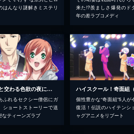
のはんなり謎解きミステリ
来た!?羨ましさ爆発のド
年の差ラブコメディ
と交わる色欲の夜に…
あふれるセクシー僧侶にガ
個性豊かな“奇面組”5人が
。ショートストーリーで送
復活！伝説のハイテンシ
密なティーンズラブ
ャグアニメをリブート