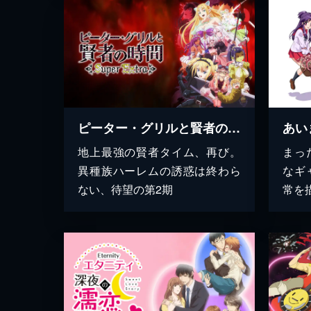
ピーター・グリルと賢者の時間 Super Extra
あい
地上最強の賢者タイム、再び。
まっ
異種族ハーレムの誘惑は終わら
なギ
ない、待望の第2期
常を