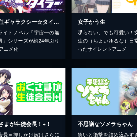
無責任ギャラクシー☆タイラー
女子かう生
ライトノベル「宇宙一の無
喋らない、でも可愛い！
男」シリーズが約24年ぶり
生の（ちょいゆるな）日
Vアニメ化
ったサイレントアニメ
さまが生徒会長！+！
不思議なソメラちゃん
会長＝押しかけ嫁はさらに
笑いと衝撃を詰め込みす