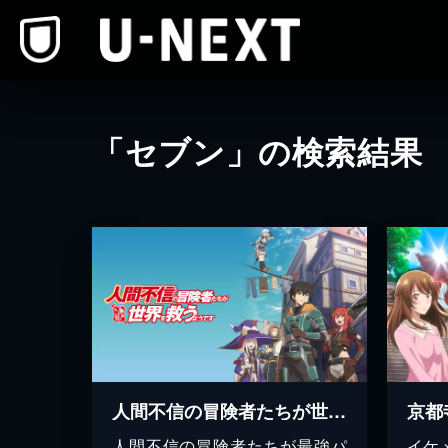
本文へスキップ
「セブン」の検索結果
人間不信の冒険者たちが世界を救うようです
京都
人間不信の冒険者たちが最強パ
イケ