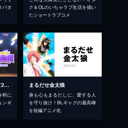
タバタ
ク＆OLのいちゃラブ生活を描い
たショートラブコメ
ハイスクール！奇面組（2026）
まるだせ金太狼
令和に
身も心もまるだしに、愛する人
ョンギ
を守り抜け！BLギャグの最高峰
を短編アニメ化