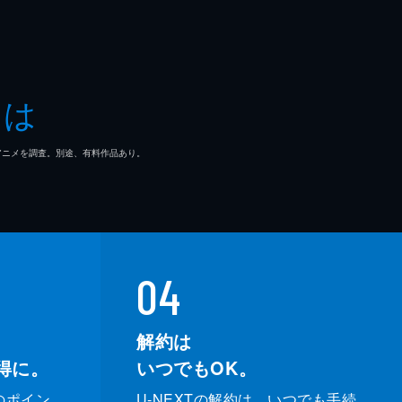
とは
マ/アニメを調査。別途、有料作品あり。
04
解約は
得に。
いつでもOK。
のポイン
U-NEXTの解約は、いつでも手続