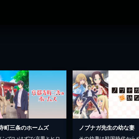
寺町三条のホームズ
ノブナガ先生の幼な妻
メンで“いけず”な京男とヒロ
その幼妻は戦国時代から