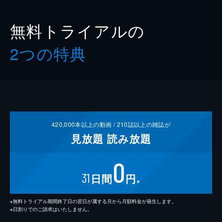
無料トライアルの
2つの特典
420,000
本以上の動画 /
210
誌以上の雑誌が
見放題
読み放題
0
31
日間
円
※
※無料トライアル期間終了日の翌日が属する月から月額料金が発生します。
※日割りでのご請求はいたしません。