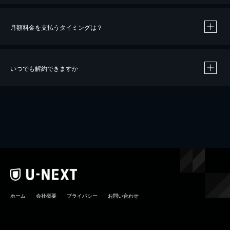
月額料金を支払うタイミングは？
※
40％ポイント還元の対象は、クレジットカード決済による作品の購入 / レンタルです。
※
iOSアプリのUコイン決済による作品の購入 / レンタルは、20％のポイント還元です。
※
還元の対象外となる決済方法や商品があります。くわしくは
こちら
をご確認ください。
いつでも解約できますか
こちら
ホーム
会社概要
プライバシー
お問い合わせ