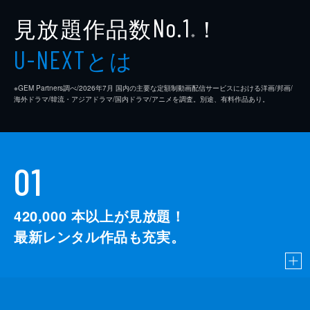
見放題作品数
！
No.1
※
とは
U-NEXT
※GEM Partners調べ/2026年7⽉ 国内の主要な定額制動画配信サービスにおける洋画/邦画/
海外ドラマ/韓流・アジアドラマ/国内ドラマ/アニメを調査。別途、有料作品あり。
01
420,000
本以上が見放題！
最新レンタル作品も充実。