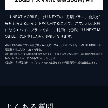
「U-NEXT MOBILE」はU-NEXTの「月額プラン」会員が
毎月もらえるポイントを活用することで、スマホ代がお得
になるモバイルプランです。ご利用には別途「U-NEXT M
OBILE」のお申し込みが必要となります。
※U-NEXTの月額プラン会員が毎月もらえる1,200円分のポイントを、U-NEXT MOBILEの
月額基本料の支払いに充てた場合。
※決済時において支払金額に相当するポイントを保有していない場合、差額分の料金はご登
録のクレジットカードでのお支払いとなります。
※通話料、SMS通信料、オプション（かけ放題など）の月額利用料は別途発生します。
よくある質問