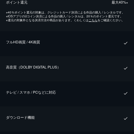
ポイント還元
最⼤40%
※
※
40％ポイント還元の対象は、クレジットカード決済による作品の購入 / レンタルです。
※
iOSアプリのUコイン決済による作品の購入 / レンタルは、20％のポイント還元です。
※
還元の対象外となる決済方法や商品があります。くわしくは
こちら
をご確認ください。
フルHD画質 / 4K画質
⾼⾳質（DOLBY DIGITAL PLUS）
テレビ / スマホ / PCなどに対応
ダウンロード機能