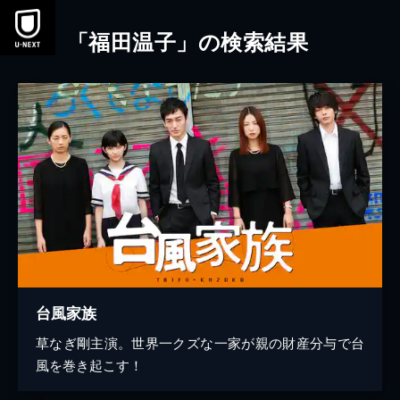
本文へスキップ
「福田温子」の検索結果
台風家族
草なぎ剛主演。世界一クズな一家が親の財産分与で台
風を巻き起こす！