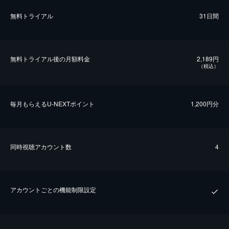
無料トライアル
31日間
無料トライアル後の⽉額料金
2,189円
（税込）
毎⽉もらえるU-NEXTポイント
1,200円分
同時視聴アカウント数
4
アカウントごとの機能制限設定