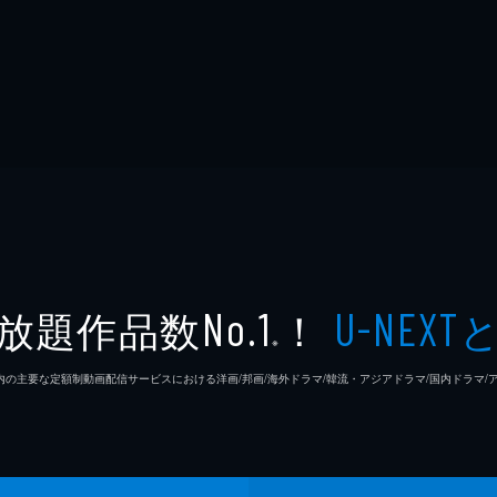
放題作品数
！
No.1
U-NEXT
※
26年7⽉ 国内の主要な定額制動画配信サービスにおける洋画/邦画/海外ドラマ/韓流・アジアドラマ/国内ドラ