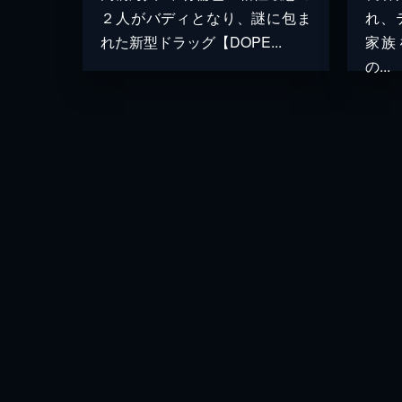
２人がバディとなり、謎に包ま
れ、
れた新型ドラッグ【DOPE...
家族
の...