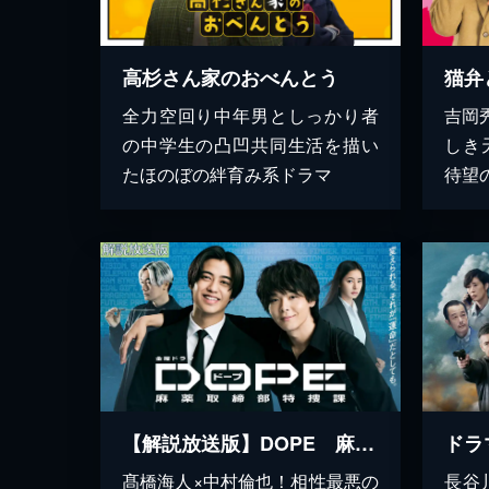
高杉さん家のおべんとう
猫弁
全力空回り中年男としっかり者
吉岡
の中学生の凸凹共同生活を描い
しき
たほのぼの絆育み系ドラマ
待望の
【解説放送版】DOPE 麻薬取締部特捜課
髙橋海人×中村倫也！相性最悪の
長谷