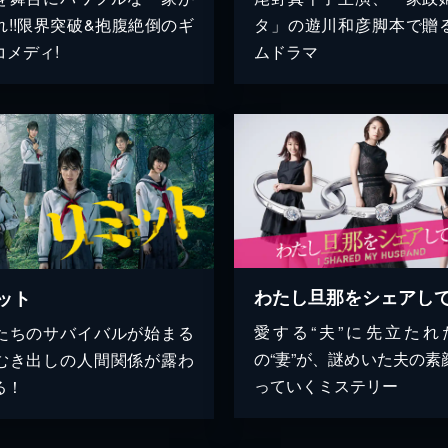
れ!!限界突破&抱腹絶倒のギ
タ」の遊川和彦脚本で贈
コメディ!
ムドラマ
わたし旦那をシェアし
ット
愛する“夫”に先立たれ
たちのサバイバルが始まる
の“妻”が、謎めいた夫の素
むき出しの人間関係が露わ
っていくミステリー
る！