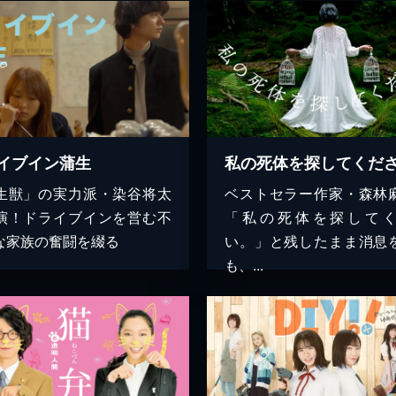
イブイン蒲生
私の死体を探してくだ
生獣」の実力派・染谷将太
ベストセラー作家・森林
演！ドライブインを営む不
「私の死体を探して
な家族の奮闘を綴る
い。」と残したまま消息
も、...