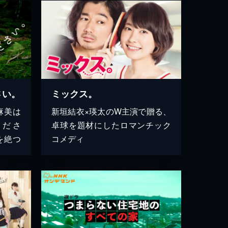
さい。
ミックス。
麻美は
新垣結衣×瑛太のW主演で贈る、
くださ
卓球を題材にしたロマンチック
を絶つ
コメディ