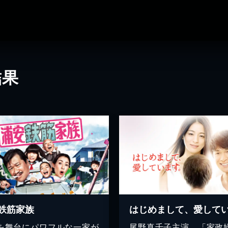
結果
鉄筋家族
を舞台にパワフルな一家が
尾野真千子主演、「家政