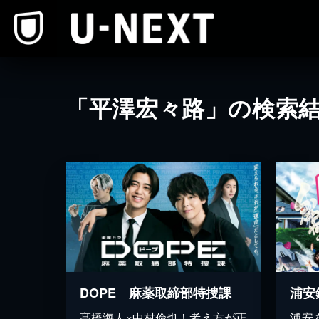
本文へスキップ
「平澤宏々路」の検索
DOPE 麻薬取締部特捜課
浦安
髙橋海人×中村倫也！考え方が正
浦安