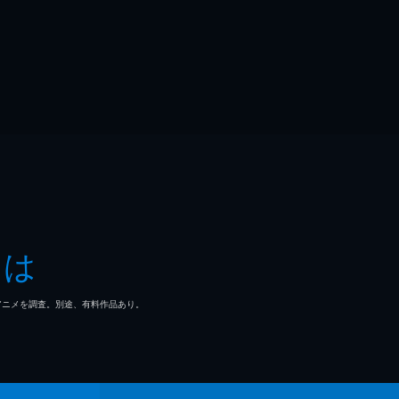
とは
マ/アニメを調査。別途、有料作品あり。