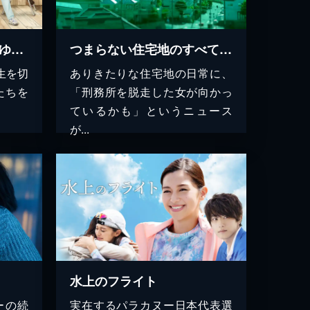
DIY!!-どぅー・いっと・ゆあせるふ-
つまらない住宅地のすべての家
生を切
ありきたりな住宅地の日常に、
たちを
「刑務所を脱走した女が向かっ
ているかも」というニュース
が...
水上のフライト
ーの続
実在するパラカヌー日本代表選