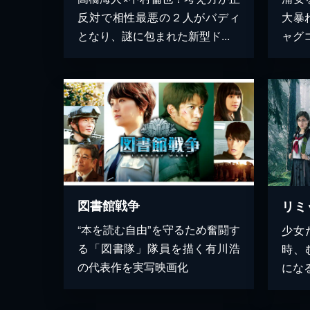
反対で相性最悪の２人がバディ
大暴
となり、謎に包まれた新型ド...
ャグ
図書館戦争
リミ
“本を読む自由”を守るため奮闘す
少女
る「図書隊」隊員を描く有川浩
時、
の代表作を実写映画化
にな