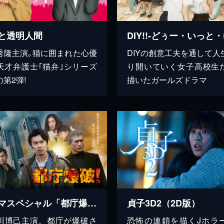
と透明人間
秀隆主演｡猫に囲まれた心優
DIYの創意工夫を通して人
天才弁護士｢猫弁｣シリーズ
り開いていく女子高校生
第2弾!
描いたガールズドラマ
ドラマスペシャル「都庁爆破！」
貞子3D2（2D版）
川博己主演。都庁が爆破さ
恐怖の連鎖を描くJホラ