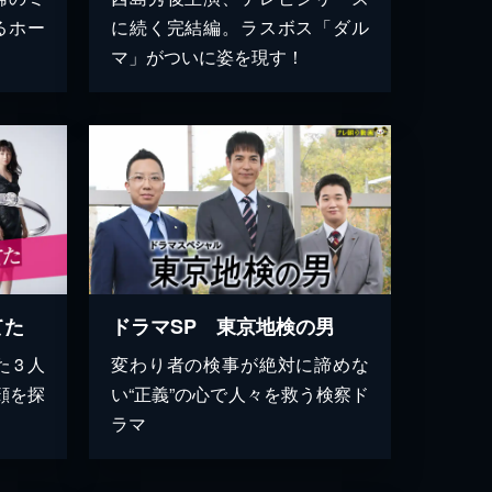
るホー
に続く完結編。ラスボス「ダル
マ」がついに姿を現す！
てた
ドラマSP 東京地検の男
た3人
変わり者の検事が絶対に諦めな
顔を探
い“正義”の心で人々を救う検察ド
ラマ