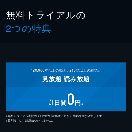
無料トライアルの
2つの特典
420,000
本以上の動画 /
210
誌以上の雑誌が
見放題
読み放題
0
31
日間
円
※
※無料トライアル期間終了日の翌日が属する月から月額料金が発生します。
※日割りでのご請求はいたしません。