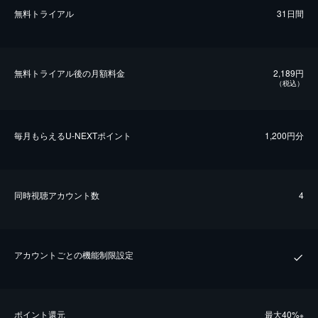
無料トライアル
31日間
無料トライアル後の⽉額料金
2,189円
（税込）
毎⽉もらえるU-NEXTポイント
1,200円分
同時視聴アカウント数
4
アカウントごとの機能制限設定
ポイント還元
最⼤40%
※