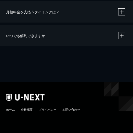
月額料金を支払うタイミングは？
※
40％ポイント還元の対象は、クレジットカード決済による作品の購入 / レンタルです。
※
iOSアプリのUコイン決済による作品の購入 / レンタルは、20％のポイント還元です。
※
還元の対象外となる決済方法や商品があります。くわしくは
こちら
をご確認ください。
いつでも解約できますか
こちら
ホーム
会社概要
プライバシー
お問い合わせ