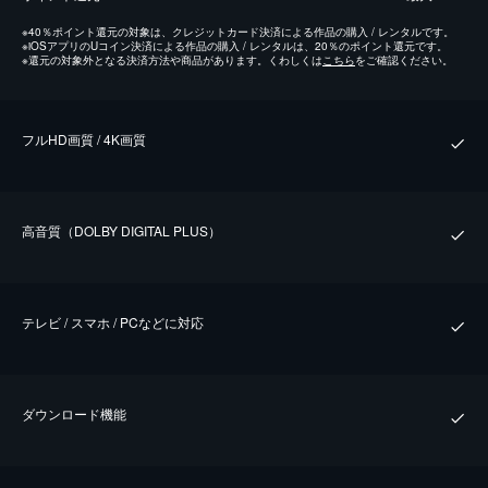
※
40％ポイント還元の対象は、クレジットカード決済による作品の購入 / レンタルです。
※
iOSアプリのUコイン決済による作品の購入 / レンタルは、20％のポイント還元です。
※
還元の対象外となる決済方法や商品があります。くわしくは
こちら
をご確認ください。
フルHD画質 / 4K画質
⾼⾳質（DOLBY DIGITAL PLUS）
テレビ / スマホ / PCなどに対応
ダウンロード機能