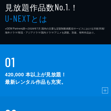
見放題作品数
！
No.1
※
とは
U-NEXT
※GEM Partners調べ/2026年7⽉ 国内の主要な定額制動画配信サービスにおける洋画/邦画/
海外ドラマ/韓流・アジアドラマ/国内ドラマ/アニメを調査。別途、有料作品あり。
01
420,000
本以上が見放題！
最新レンタル作品も充実。