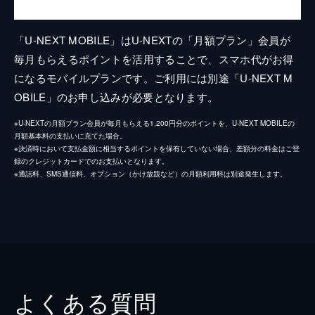
「U-NEXT MOBILE」はU-NEXTの「月額プラン」会員が
毎月もらえるポイントを活用することで、スマホ代がお得
になるモバイルプランです。ご利用には別途「U-NEXT M
OBILE」のお申し込みが必要となります。
※U-NEXTの月額プラン会員が毎月もらえる1,200円分のポイントを、U-NEXT MOBILEの
月額基本料の支払いに充てた場合。
※決済時において支払金額に相当するポイントを保有していない場合、差額分の料金はご登
録のクレジットカードでのお支払いとなります。
※通話料、SMS通信料、オプション（かけ放題など）の月額利用料は別途発生します。
よくある質問