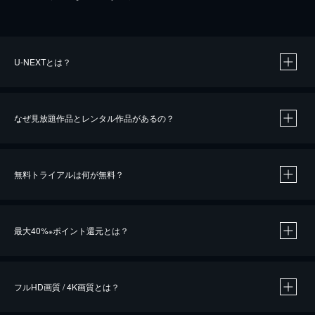
U-NEXTとは？
なぜ見放題作品とレンタル作品があるの？
無料トライアルは何が無料？
※
最大40%
ポイント還元とは？
※
※
作品によって必要なポイントが異なります。
フルHD画質 / 4K画質とは？