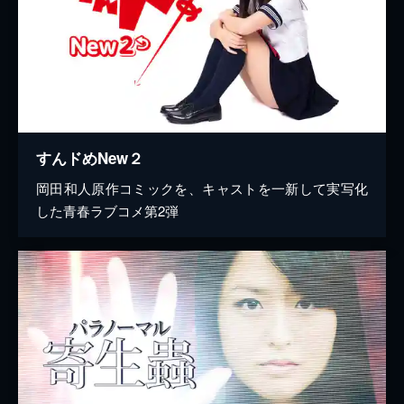
すんドめNew２
岡田和人原作コミックを、キャストを一新して実写化
した青春ラブコメ第2弾