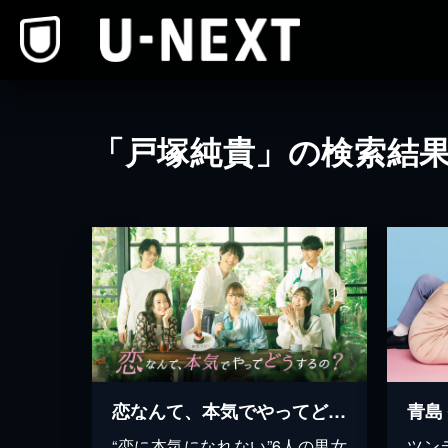
本文へスキップ
「戸塚純貴」の検索結
恋なんて、本気でやってどうするの？
青島
“恋に本気になれない”6人の男女
ツン