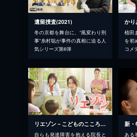
遺留捜査(2021)
かり
冬の京都を舞台に、“風変わり刑
植田
事”糸村聡が事件の真相に迫る人
を初
気シリーズ第6弾
コメ
リエゾン－こどものこころ診療所－
新・
自らも発達障害を抱える院長と
ある