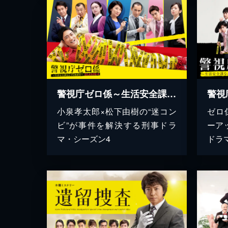
警視庁ゼロ係～生活安全課なんでも相談室～SEASON ４
小泉孝太郎×松下由樹の“迷コン
ゼロ
ビ”が事件を解決する刑事ドラ
ーア
マ・シーズン4
ドラ