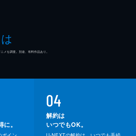
とは
マ/アニメを調査。別途、有料作品あり。
04
解約は
得に。
いつでもOK。
のポイン
U-NEXTの解約は、いつでも手続