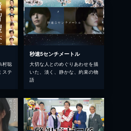
秒速5センチメートル
糸村聡
大切な人とのめぐりあわせを描
ミステ
いた、淡く、静かな、約束の物
語