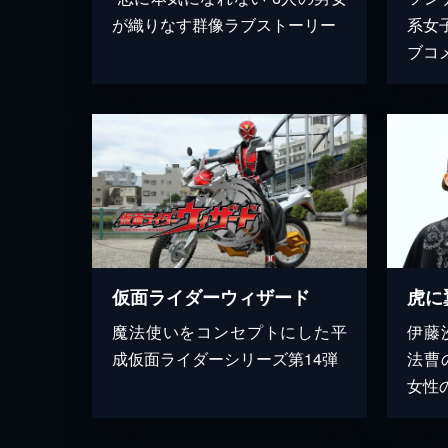
が織りなす群像ラブストーリー
系女
ブコ
仮面ライダーウィザード
虎に
魔法使いをコンセプトにした平
伊藤
成仮面ライダーシリーズ第14弾
法曹
女性