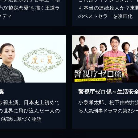
子の“協定恋愛”を描く王道ラ
も本当の連続殺人か？東
メディ
のベストセラーを映画化
翼
沙莉主演、日本史上初めて
小泉孝太郎、松下由樹共
の世界に飛び込んだ一人の
る人気刑事ドラマの第2シ
の実話に基づく物語