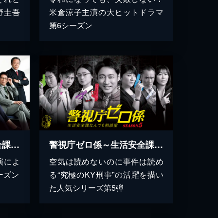
野圭吾
米倉涼子主演の大ヒットドラマ
第6シーズン
警視庁ゼロ係～生活安全課なんでも相談室～SECOND SEASON
警視庁ゼロ係～生活安全課なんでも相談室～SEASON５
演によ
空気は読めないのに事件は読め
ーズン
る“究極のKY刑事”の活躍を描い
た人気シリーズ第5弾