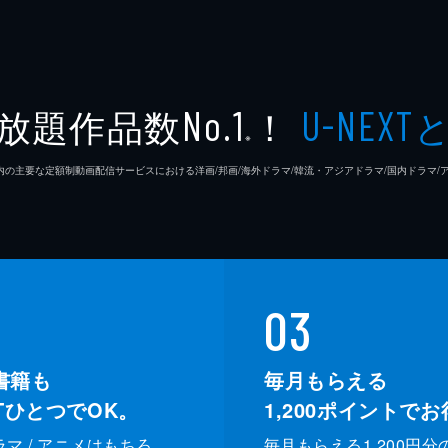
放題作品数
！
No.1
U-NEXT
※
26年7⽉ 国内の主要な定額制動画配信サービスにおける洋画/邦画/海外ドラマ/韓流・アジアドラマ/国内ドラ
03
書籍も
毎月もらえる
XTひとつでOK。
1,200
ポイントでお
ドラマ / アニメはもちろ
毎月もらえる1,200円分