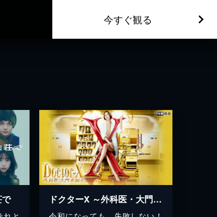
今すぐ観る
荘で
ドクターX ～外科医・大門未知子～（2019）
それと
令和になっても、失敗しない！