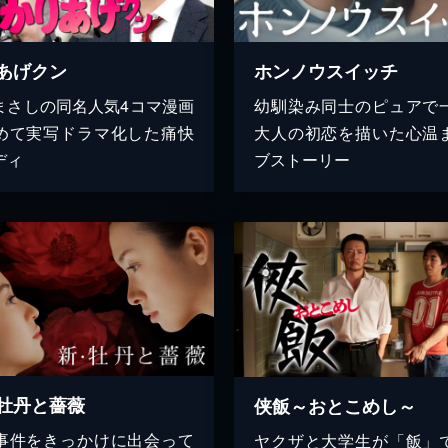
あげクン
ホンノウスイッチ
まさしの同名人気4コマ漫画
幼馴染み同士のピュアで
めて実写ドラマ化した痛快
大人の初恋を描いた心温
ディ
ブストーリー
牡丹と薔薇
侠飯～おとこめし～
事件をきっかけに出会って
ヤクザと大学生が「飯」