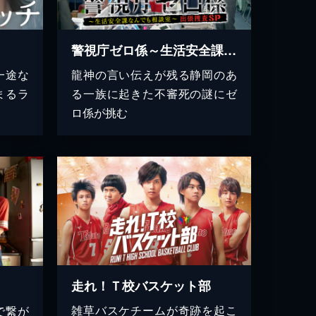
警視庁ゼロ係～生活安全課なんでも相談室～出張捜査スペシャル
一途な
龍神の言い伝えが残る静岡のあ
まるラ
る一族に起きた不審死の謎にゼ
ロ係が挑む
走れ！Ｔ校バスケット部
雑草バスケチームが奇跡を起こ
で繋が