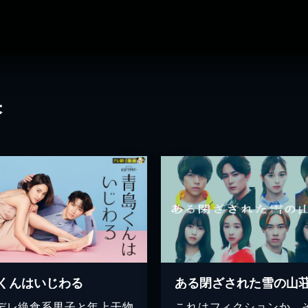
果
くんはいじわる
ある閉ざされた雪の山
デレ絶食系男子と年上干物
これはフィクションか、