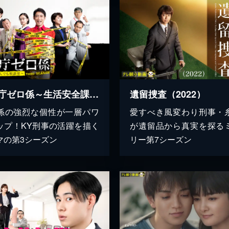
警視庁ゼロ係～生活安全課なんでも相談室～THIRD SEASON
遺留捜査（2022）
係の強烈な個性が一層パワ
愛すべき風変わり刑事・
ップ！KY刑事の活躍を描く
が遺留品から真実を探る
マの第3シーズン
リー第7シーズン