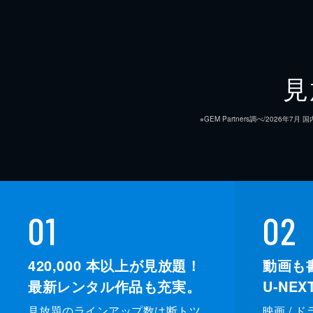
見
※GEM Partners調べ/20
01
02
420,000
本以上が見放題！
動画も
最新レンタル作品も充実。
U-NE
見放題のラインアップ数は断トツ
映画 / 