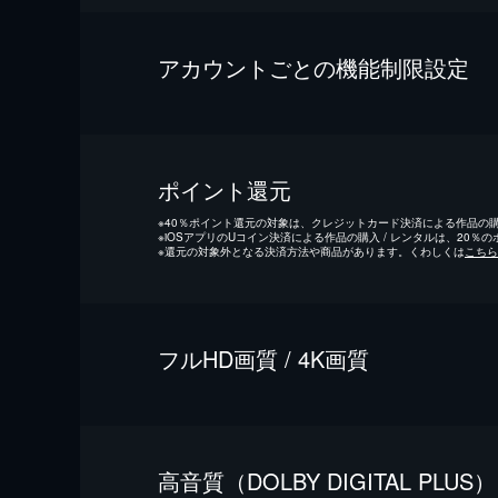
アカウントごとの機能制限設定
ポイント還元
※
40％ポイント還元の対象は、クレジットカード決済による作品の購入
※
iOSアプリのUコイン決済による作品の購入 / レンタルは、20％
※
還元の対象外となる決済方法や商品があります。くわしくは
こちら
フルHD画質 / 4K画質
⾼⾳質（DOLBY DIGITAL PLUS）