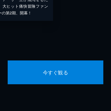
。大ヒット痛快冒険ファン
ーの第2期、開幕！
今すぐ観る