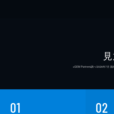
見
※GEM Partners調べ/20
01
02