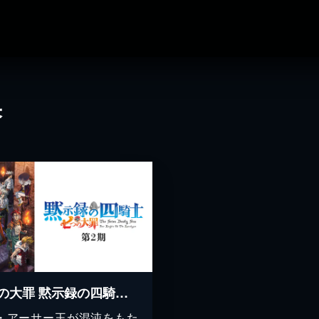
果
七つの大罪 黙示録の四騎士 第2期
・アーサー王が混沌をもた