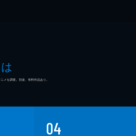
とは
マ/アニメを調査。別途、有料作品あり。
04