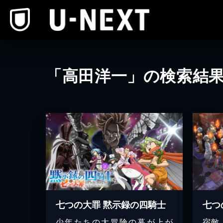
本文へスキップ
「高田洋一」の検索結
七つの大罪 黙示録の四騎士
少年たちの大冒険の幕が上が
宿敵