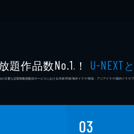
放題作品数
！
No.1
U-NEXT
※
26年7⽉ 国内の主要な定額制動画配信サービスにおける洋画/邦画/海外ドラマ/韓流・アジアドラマ/国内ドラ
03