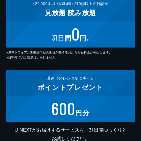
420,000
本以上の動画 /
210
誌以上の雑誌が
見放題
読み放題
0
31
日間
円
※
※無料トライアル期間終了日の翌日が属する月から月額料金が発生します。
※日割りでのご請求はいたしません。
最新作の
レンタルに使える
ポイント
プレゼント
600
円分
U-NEXTがお届けするサービスを、31日間ゆっくりと
お試しください。