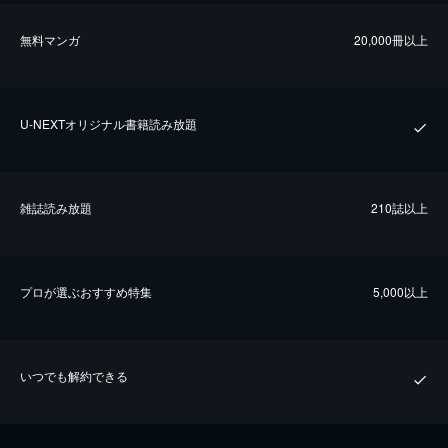
無料マンガ
20,000冊以上
U-NEXTオリジナル書籍読み放題
雑誌読み放題
210誌以上
プロが選ぶおすすめ特集
5,000以上
いつでも解約できる