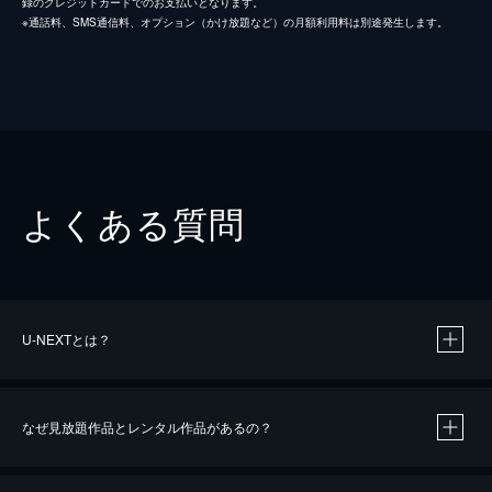
録のクレジットカードでのお支払いとなります。
※通話料、SMS通信料、オプション（かけ放題など）の月額利用料は別途発生します。
よくある質問
U-NEXTとは？
なぜ見放題作品とレンタル作品があるの？