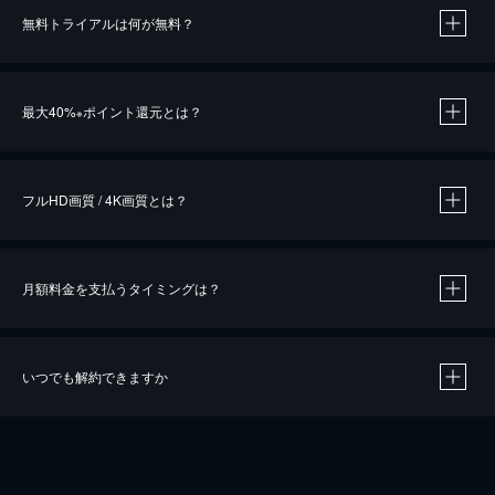
無料トライアルは何が無料？
※
最大40%
ポイント還元とは？
※
※
作品によって必要なポイントが異なります。
フルHD画質 / 4K画質とは？
月額料金を支払うタイミングは？
※
40％ポイント還元の対象は、クレジットカード決済による作品の購入 / レンタルです。
※
iOSアプリのUコイン決済による作品の購入 / レンタルは、20％のポイント還元です。
※
還元の対象外となる決済方法や商品があります。くわしくは
こちら
をご確認ください。
いつでも解約できますか