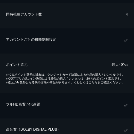
同時視聴アカウント数
4
アカウントごとの機能制限設定
ポイント還元
最⼤40%
※
※
40％ポイント還元の対象は、クレジットカード決済による作品の購入 / レンタルです。
※
iOSアプリのUコイン決済による作品の購入 / レンタルは、20％のポイント還元です。
※
還元の対象外となる決済方法や商品があります。くわしくは
こちら
をご確認ください。
フルHD画質 / 4K画質
⾼⾳質（DOLBY DIGITAL PLUS）