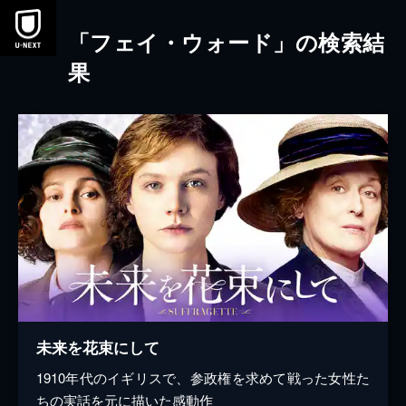
本文へスキップ
「フェイ・ウォード」の検索結
果
未来を花束にして
1910年代のイギリスで、参政権を求めて戦った女性た
ちの実話を元に描いた感動作