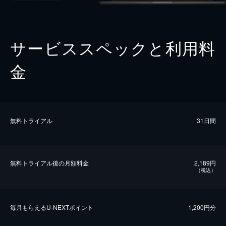
サービススペックと利用料
金
無料トライアル
31日間
無料トライアル後の⽉額料金
2,189円
（税込）
毎⽉もらえるU-NEXTポイント
1,200円分