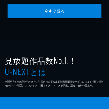
今すぐ観る
見放題作品数
！
No.1
※
とは
U-NEXT
※GEM Partners調べ/2026年7⽉ 国内の主要な定額制動画配信サービスにおける洋画/邦画/
海外ドラマ/韓流・アジアドラマ/国内ドラマ/アニメを調査。別途、有料作品あり。