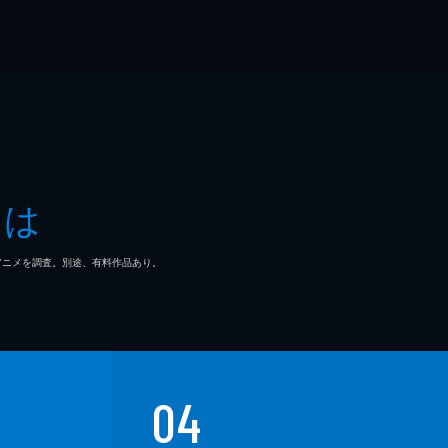
とは
マ/アニメを調査。別途、有料作品あり。
04