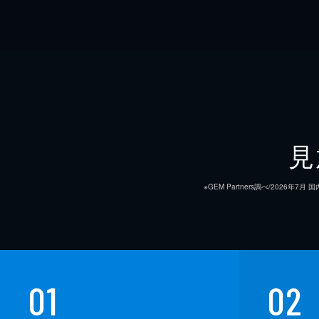
見
※GEM Partners調べ/20
01
02