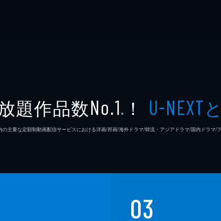
放題作品数
！
No.1
U-NEXT
※
26年7⽉ 国内の主要な定額制動画配信サービスにおける洋画/邦画/海外ドラマ/韓流・アジアドラマ/国内ドラ
03