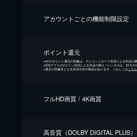
アカウントごとの機能制限設定
ポイント還元
※
40％ポイント還元の対象は、クレジットカード決済による作品の購入
※
iOSアプリのUコイン決済による作品の購入 / レンタルは、20％
※
還元の対象外となる決済方法や商品があります。くわしくは
こちら
フルHD画質 / 4K画質
⾼⾳質（DOLBY DIGITAL PLUS）