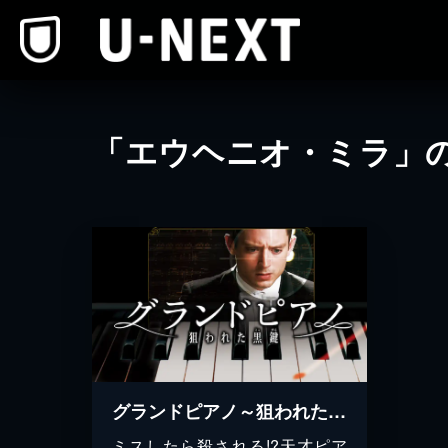
本文へスキップ
「エウヘニオ・ミラ」
グランドピアノ～狙われた黒鍵～
ミスしたら殺される!?天才ピア