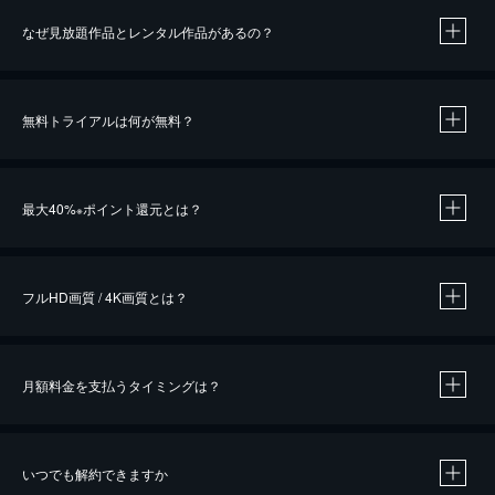
なぜ見放題作品とレンタル作品があるの？
無料トライアルは何が無料？
※
最大40%
ポイント還元とは？
※
※
作品によって必要なポイントが異なります。
フルHD画質 / 4K画質とは？
月額料金を支払うタイミングは？
※
40％ポイント還元の対象は、クレジットカード決済による作品の購入 / レンタルです。
※
iOSアプリのUコイン決済による作品の購入 / レンタルは、20％のポイント還元です。
※
還元の対象外となる決済方法や商品があります。くわしくは
こちら
をご確認ください。
いつでも解約できますか