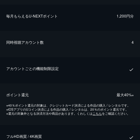
毎⽉もらえるU-NEXTポイント
1,200円分
同時視聴アカウント数
4
アカウントごとの機能制限設定
ポイント還元
最⼤40%
※
※
40％ポイント還元の対象は、クレジットカード決済による作品の購入 / レンタルです。
※
iOSアプリのUコイン決済による作品の購入 / レンタルは、20％のポイント還元です。
※
還元の対象外となる決済方法や商品があります。くわしくは
こちら
をご確認ください。
フルHD画質 / 4K画質