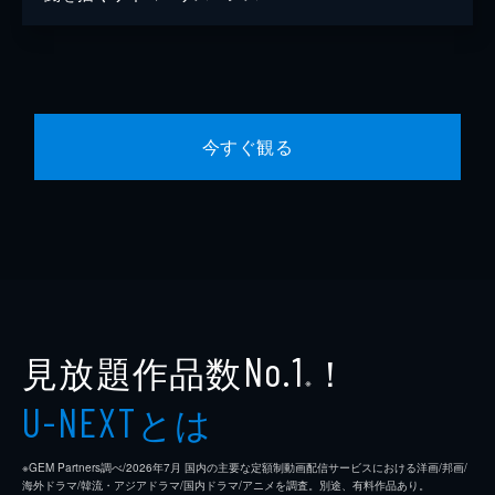
今すぐ観る
見放題作品数
！
No.1
※
とは
U-NEXT
※GEM Partners調べ/2026年7⽉ 国内の主要な定額制動画配信サービスにおける洋画/邦画/
海外ドラマ/韓流・アジアドラマ/国内ドラマ/アニメを調査。別途、有料作品あり。