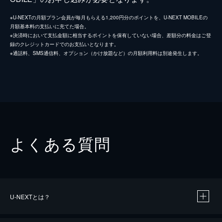
※U-NEXTの月額プラン会員が毎月もらえる1,200円分のポイントを、U-NEXT MOBILEの
月額基本料の支払いに充てた場合。
※決済時において支払金額に相当するポイントを保有していない場合、差額分の料金はご登
録のクレジットカードでのお支払いとなります。
※通話料、SMS通信料、オプション（かけ放題など）の月額利用料は別途発生します。
よくある質問
U-NEXTとは？