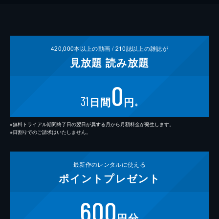
420,000
本以上の動画 /
210
誌以上の雑誌が
見放題
読み放題
0
31
日間
円
※
※無料トライアル期間終了日の翌日が属する月から月額料金が発生します。
※日割りでのご請求はいたしません。
最新作の
レンタルに使える
ポイント
プレゼント
600
円分