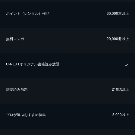
ポイント（レンタル）作品
60,000本以上
無料マンガ
20,000冊以上
U-NEXTオリジナル書籍読み放題
雑誌読み放題
210誌以上
プロが選ぶおすすめ特集
5,000以上