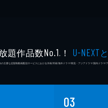
放題作品数
！
No.1
U-NEXT
※
26年7⽉ 国内の主要な定額制動画配信サービスにおける洋画/邦画/海外ドラマ/韓流・アジアドラマ/国内ドラ
03