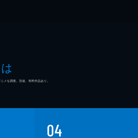
とは
マ/アニメを調査。別途、有料作品あり。
04