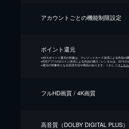
アカウントごとの機能制限設定
ポイント還元
※
40％ポイント還元の対象は、クレジットカード決済による作品の購入
※
iOSアプリのUコイン決済による作品の購入 / レンタルは、20％
※
還元の対象外となる決済方法や商品があります。くわしくは
こちら
フルHD画質 / 4K画質
⾼⾳質（DOLBY DIGITAL PLUS）