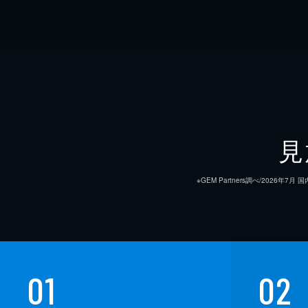
見
※GEM Partners調べ/20
01
02