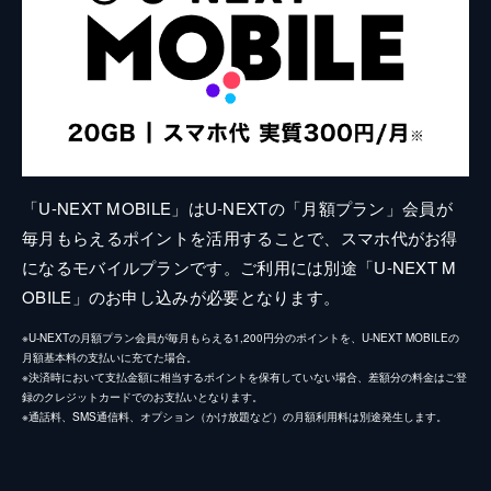
「U-NEXT MOBILE」はU-NEXTの「月額プラン」会員が
毎月もらえるポイントを活用することで、スマホ代がお得
になるモバイルプランです。ご利用には別途「U-NEXT M
OBILE」のお申し込みが必要となります。
※U-NEXTの月額プラン会員が毎月もらえる1,200円分のポイントを、U-NEXT MOBILEの
月額基本料の支払いに充てた場合。
※決済時において支払金額に相当するポイントを保有していない場合、差額分の料金はご登
録のクレジットカードでのお支払いとなります。
※通話料、SMS通信料、オプション（かけ放題など）の月額利用料は別途発生します。