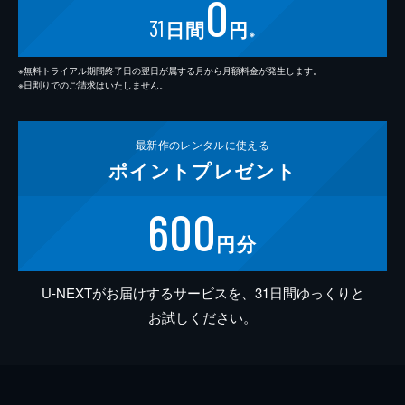
0
31
日間
円
※
※無料トライアル期間終了日の翌日が属する月から月額料金が発生します。
※日割りでのご請求はいたしません。
最新作の
レンタルに使える
ポイント
プレゼント
600
円分
U-NEXTがお届けするサービスを、31日間ゆっくりと
お試しください。