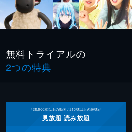
無料トライアルの
2つの特典
420,000
本以上の動画 /
210
誌以上の雑誌が
見放題
読み放題