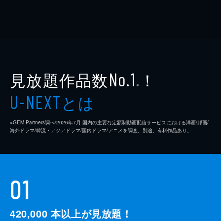
見放題作品数
！
No.1
※
とは
U-NEXT
※GEM Partners調べ/2026年7⽉ 国内の主要な定額制動画配信サービスにおける洋画/邦画/
海外ドラマ/韓流・アジアドラマ/国内ドラマ/アニメを調査。別途、有料作品あり。
01
420,000
本以上が見放題！