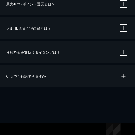
最大40%
ポイント還元とは？
※
※
作品によって必要なポイントが異なります。
フルHD画質 / 4K画質とは？
月額料金を支払うタイミングは？
※
40％ポイント還元の対象は、クレジットカード決済による作品の購入 / レンタルです。
※
iOSアプリのUコイン決済による作品の購入 / レンタルは、20％のポイント還元です。
※
還元の対象外となる決済方法や商品があります。くわしくは
こちら
をご確認ください。
いつでも解約できますか
こちら