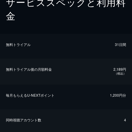
サービススペックと利用料
金
無料トライアル
31日間
無料トライアル後の⽉額料金
2,189円
（税込）
毎⽉もらえるU-NEXTポイント
1,200円分
同時視聴アカウント数
4