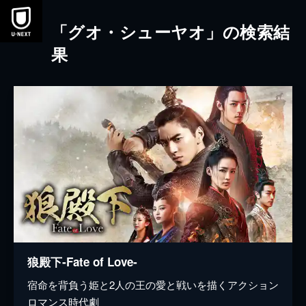
本文へスキップ
「グオ・シューヤオ」の検索結
果
狼殿下‐Fate of Love‐
宿命を背負う姫と2人の王の愛と戦いを描くアクション
ロマンス時代劇