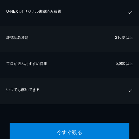
U-NEXTオリジナル書籍読み放題
雑誌読み放題
210誌以上
プロが選ぶおすすめ特集
5,000以上
いつでも解約できる
今すぐ観る