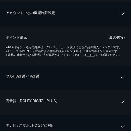
アカウントごとの機能制限設定
ポイント還元
最⼤40%
※
※
40％ポイント還元の対象は、クレジットカード決済による作品の購入 / レンタルです。
※
iOSアプリのUコイン決済による作品の購入 / レンタルは、20％のポイント還元です。
※
還元の対象外となる決済方法や商品があります。くわしくは
こちら
をご確認ください。
フルHD画質 / 4K画質
⾼⾳質（DOLBY DIGITAL PLUS）
テレビ / スマホ / PCなどに対応