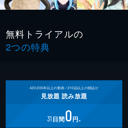
無料トライアルの
2つの特典
420,000
本以上の動画 /
210
誌以上の雑誌が
見放題
読み放題
0
31
日間
円
※