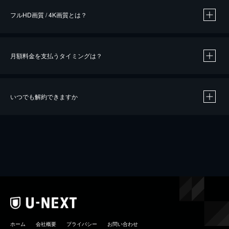
フルHD画質 / 4K画質とは？
月額料金を支払うタイミングは？
※
40％ポイント還元の対象は、クレジットカード決済による作品の購入 / レンタルです。
※
iOSアプリのUコイン決済による作品の購入 / レンタルは、20％のポイント還元です。
※
還元の対象外となる決済方法や商品があります。くわしくは
こちら
をご確認ください。
いつでも解約できますか
こちら
ホーム
会社概要
プライバシー
お問い合わせ