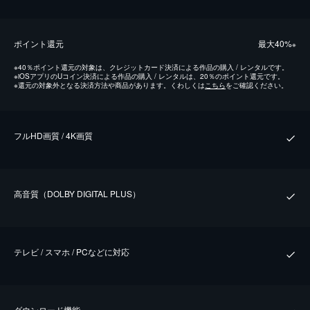
ポイント還元
最⼤40%
※
※
40％ポイント還元の対象は、クレジットカード決済による作品の購入 / レンタルです。
※
iOSアプリのUコイン決済による作品の購入 / レンタルは、20％のポイント還元です。
※
還元の対象外となる決済方法や商品があります。くわしくは
こちら
をご確認ください。
フルHD画質 / 4K画質
⾼⾳質（DOLBY DIGITAL PLUS）
テレビ / スマホ / PCなどに対応
ダウンロード機能