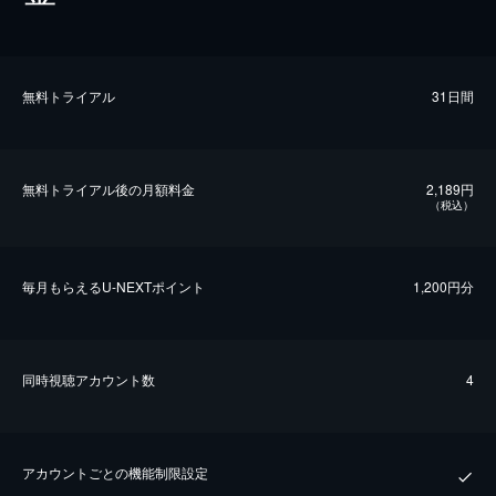
無料トライアル
31日間
無料トライアル後の⽉額料金
2,189円
（税込）
毎⽉もらえるU-NEXTポイント
1,200円分
同時視聴アカウント数
4
アカウントごとの機能制限設定