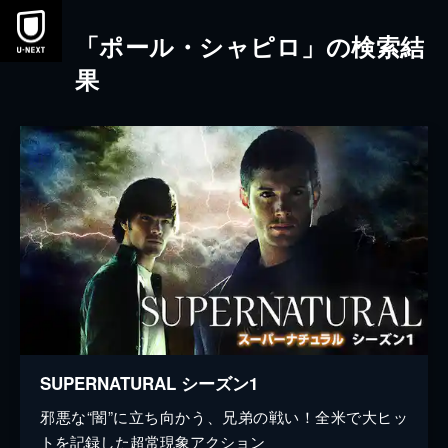
本文へスキップ
「ポール・シャピロ」の検索結
果
SUPERNATURAL シーズン1
邪悪な“闇”に立ち向かう、兄弟の戦い！全米で大ヒッ
トを記録した超常現象アクション