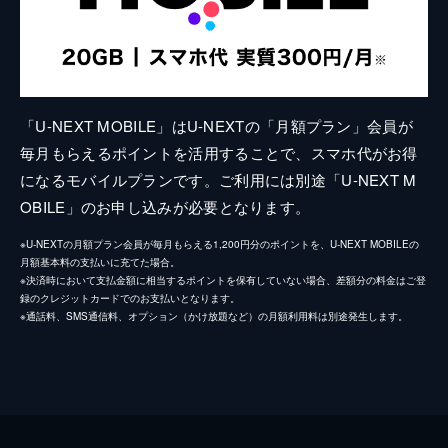
「U-NEXT MOBILE」はU-NEXTの「月額プラン」会員が
毎月もらえるポイントを活用することで、スマホ代がお得
になるモバイルプランです。ご利用には別途「U-NEXT M
OBILE」のお申し込みが必要となります。
※U-NEXTの月額プラン会員が毎月もらえる1,200円分のポイントを、U-NEXT MOBILEの
月額基本料の支払いに充てた場合。
※決済時において支払金額に相当するポイントを保有していない場合、差額分の料金はご登
録のクレジットカードでのお支払いとなります。
※通話料、SMS通信料、オプション（かけ放題など）の月額利用料は別途発生します。