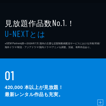
見放題作品数
！
No.1
※
とは
U-NEXT
※GEM Partners調べ/2026年7⽉ 国内の主要な定額制動画配信サービスにおける洋画/邦画/
海外ドラマ/韓流・アジアドラマ/国内ドラマ/アニメを調査。別途、有料作品あり。
01
420,000
本以上が見放題！
最新レンタル作品も充実。