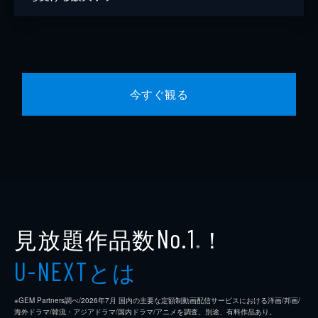
今すぐ観る
見放題作品数
！
No.1
※
とは
U-NEXT
※GEM Partners調べ/2026年7⽉ 国内の主要な定額制動画配信サービスにおける洋画/邦画/
海外ドラマ/韓流・アジアドラマ/国内ドラマ/アニメを調査。別途、有料作品あり。