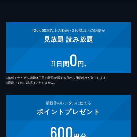
420,000
本以上の動画 /
210
誌以上の雑誌が
見放題
読み放題
0
31
日間
円
※
※無料トライアル期間終了日の翌日が属する月から月額料金が発生します。
※日割りでのご請求はいたしません。
最新作の
レンタルに使える
ポイント
プレゼント
600
円分