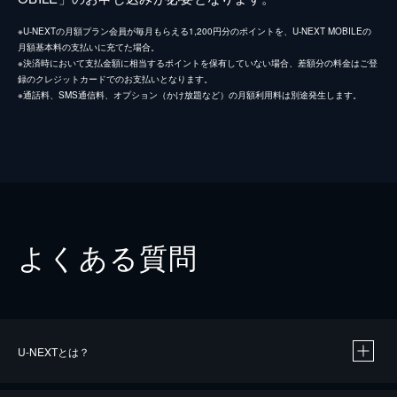
※U-NEXTの月額プラン会員が毎月もらえる1,200円分のポイントを、U-NEXT MOBILEの
月額基本料の支払いに充てた場合。
※決済時において支払金額に相当するポイントを保有していない場合、差額分の料金はご登
録のクレジットカードでのお支払いとなります。
※通話料、SMS通信料、オプション（かけ放題など）の月額利用料は別途発生します。
よくある質問
U-NEXTとは？