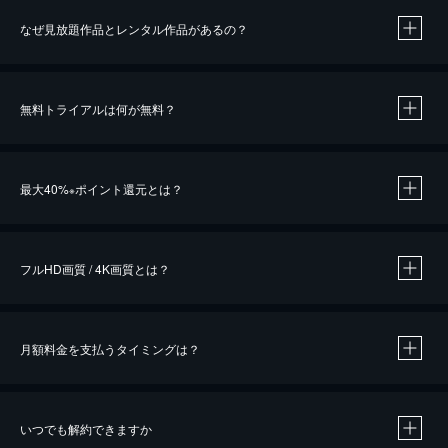
なぜ見放題作品とレンタル作品があるの？
無料トライアルは何が無料？
※
最大40%
ポイント還元とは？
※
※
作品によって必要なポイントが異なります。
フルHD画質 / 4K画質とは？
月額料金を支払うタイミングは？
※
40％ポイント還元の対象は、クレジットカード決済による作品の購入 / レンタルです。
※
iOSアプリのUコイン決済による作品の購入 / レンタルは、20％のポイント還元です。
※
還元の対象外となる決済方法や商品があります。くわしくは
こちら
をご確認ください。
いつでも解約できますか