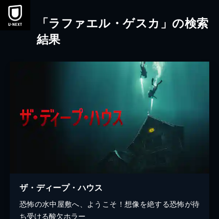
本文へスキップ
「ラファエル・ゲスカ」の検索
結果
ザ・ディープ・ハウス
恐怖の水中屋敷へ、ようこそ！想像を絶する恐怖が待
ち受ける酸欠ホラー