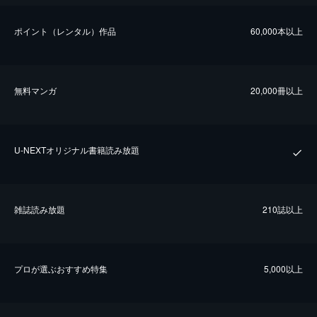
ポイント（レンタル）作品
60,000本以上
無料マンガ
20,000冊以上
U-NEXTオリジナル書籍読み放題
雑誌読み放題
210誌以上
プロが選ぶおすすめ特集
5,000以上