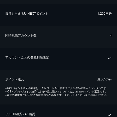
毎⽉もらえるU-NEXTポイント
1,200円分
同時視聴アカウント数
4
アカウントごとの機能制限設定
ポイント還元
最⼤40%
※
※
40％ポイント還元の対象は、クレジットカード決済による作品の購入 / レンタルです。
※
iOSアプリのUコイン決済による作品の購入 / レンタルは、20％のポイント還元です。
※
還元の対象外となる決済方法や商品があります。くわしくは
こちら
をご確認ください。
フルHD画質 / 4K画質