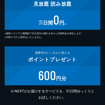
見放題
読み放題
0
31
日間
円
※
※無料トライアル期間終了日の翌日が属する月から月額料金が発生します。
※日割りでのご請求はいたしません。
最新作の
レンタルに使える
ポイント
プレゼント
600
円分
U-NEXTがお届けするサービスを、31日間ゆっくりと
お試しください。