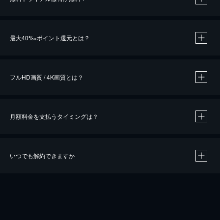
※
最大40%
ポイント還元とは？
※
※
作品によって必要なポイントが異なります。
フルHD画質 / 4K画質とは？
月額料金を支払うタイミングは？
※
40％ポイント還元の対象は、クレジットカード決済による作品の購入 / レンタルです。
※
iOSアプリのUコイン決済による作品の購入 / レンタルは、20％のポイント還元です。
※
還元の対象外となる決済方法や商品があります。くわしくは
こちら
をご確認ください。
いつでも解約できますか