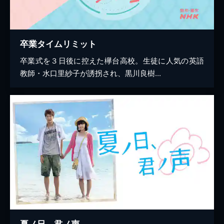
卒業タイムリミット
卒業式を３日後に控えた欅台高校。生徒に人気の英語
教師・水口里紗子が誘拐され、黒川良樹...
夏ノ日、君ノ声