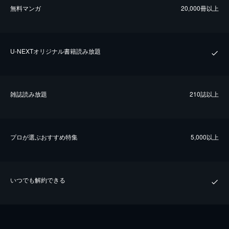
無料マンガ
20,000冊以上
U-NEXTオリジナル書籍読み放題
雑誌読み放題
210誌以上
プロが選ぶおすすめ特集
5,000以上
いつでも解約できる