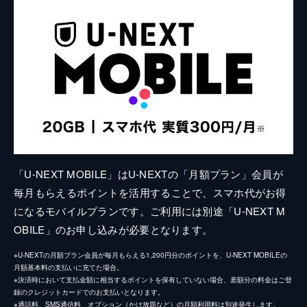
「U-NEXT MOBILE」はU-NEXTの「月額プラン」会員が
毎月もらえるポイントを活用することで、スマホ代がお得
になるモバイルプランです。ご利用には別途「U-NEXT M
OBILE」のお申し込みが必要となります。
※U-NEXTの月額プラン会員が毎月もらえる1,200円分のポイントを、U-NEXT MOBILEの
月額基本料の支払いに充てた場合。
※決済時において支払金額に相当するポイントを保有していない場合、差額分の料金はご登
録のクレジットカードでのお支払いとなります。
※通話料、SMS通信料、オプション（かけ放題など）の月額利用料は別途発生します。