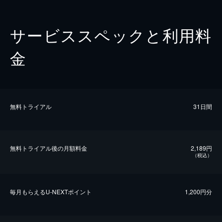
サービススペックと利用料
金
無料トライアル
31日間
無料トライアル後の⽉額料金
2,189円
（税込）
毎⽉もらえるU-NEXTポイント
1,200円分