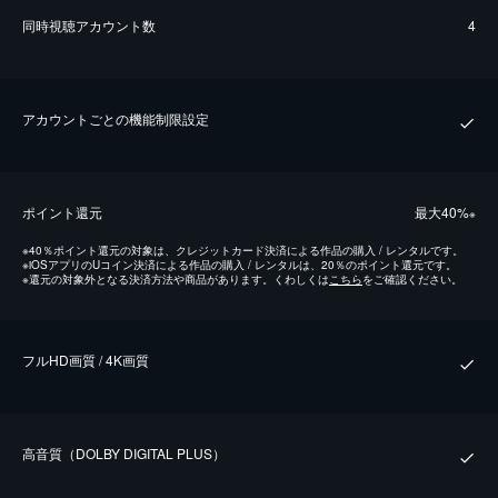
同時視聴アカウント数
4
アカウントごとの機能制限設定
ポイント還元
最⼤40%
※
※
40％ポイント還元の対象は、クレジットカード決済による作品の購入 / レンタルです。
※
iOSアプリのUコイン決済による作品の購入 / レンタルは、20％のポイント還元です。
※
還元の対象外となる決済方法や商品があります。くわしくは
こちら
をご確認ください。
フルHD画質 / 4K画質
⾼⾳質（DOLBY DIGITAL PLUS）