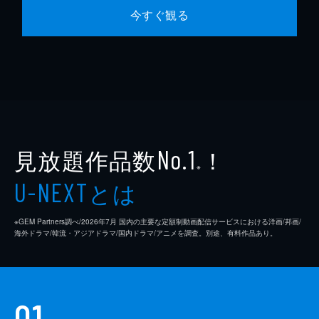
今すぐ観る
見放題作品数
！
No.1
※
とは
U-NEXT
※GEM Partners調べ/2026年7⽉ 国内の主要な定額制動画配信サービスにおける洋画/邦画/
海外ドラマ/韓流・アジアドラマ/国内ドラマ/アニメを調査。別途、有料作品あり。
01