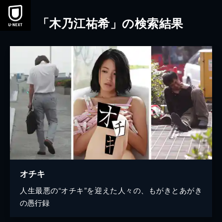
本文へスキップ
「木乃江祐希」の検索結果
オチキ
人生最悪の“オチキ”を迎えた人々の、もがきとあがき
の愚行録