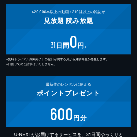
420,000
本以上の動画 /
210
誌以上の雑誌が
見放題
読み放題
0
31
日間
円
※
※無料トライアル期間終了日の翌日が属する月から月額料金が発生します。
※日割りでのご請求はいたしません。
最新作の
レンタルに使える
ポイント
プレゼント
600
円分
U-NEXTがお届けするサービスを、31日間ゆっくりと