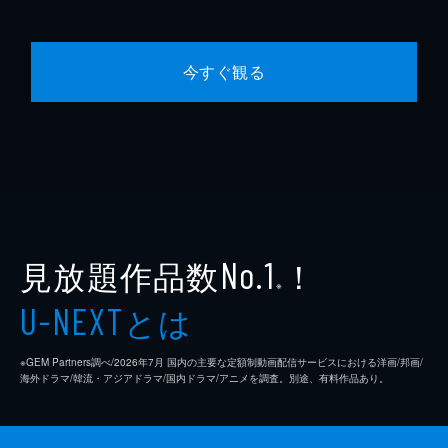
今すぐ観る
見放題作品数
！
No.1
※
とは
U-NEXT
※GEM Partners調べ/2026年7⽉ 国内の主要な定額制動画配信サービスにおける洋画/邦画/
海外ドラマ/韓流・アジアドラマ/国内ドラマ/アニメを調査。別途、有料作品あり。