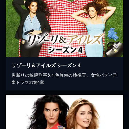
リゾーリ＆アイルズ シーズン４
男勝りの敏腕刑事&才色兼備の検視官。女性バディ刑
事ドラマの第4章