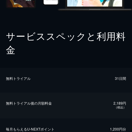
サービススペックと利用料
金
無料トライアル
31日間
無料トライアル後の⽉額料金
2,189円
（税込）
毎⽉もらえるU-NEXTポイント
1,200円分