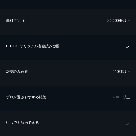
無料マンガ
20,000冊以上
U-NEXTオリジナル書籍読み放題
雑誌読み放題
210誌以上
プロが選ぶおすすめ特集
5,000以上
いつでも解約できる