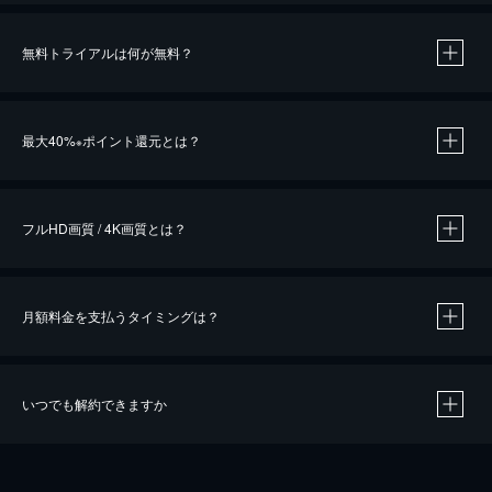
無料トライアルは何が無料？
※
最大40%
ポイント還元とは？
※
※
作品によって必要なポイントが異なります。
フルHD画質 / 4K画質とは？
月額料金を支払うタイミングは？
※
40％ポイント還元の対象は、クレジットカード決済による作品の購入 / レンタルです。
※
iOSアプリのUコイン決済による作品の購入 / レンタルは、20％のポイント還元です。
※
還元の対象外となる決済方法や商品があります。くわしくは
こちら
をご確認ください。
いつでも解約できますか