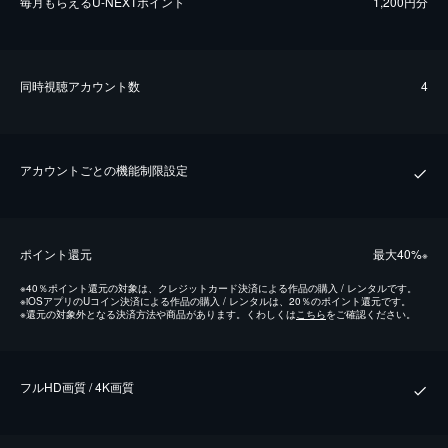
毎⽉もらえるU-NEXTポイント
1,200円分
同時視聴アカウント数
4
アカウントごとの機能制限設定
ポイント還元
最⼤40%
※
※
40％ポイント還元の対象は、クレジットカード決済による作品の購入 / レンタルです。
※
iOSアプリのUコイン決済による作品の購入 / レンタルは、20％のポイント還元です。
※
還元の対象外となる決済方法や商品があります。くわしくは
こちら
をご確認ください。
フルHD画質 / 4K画質