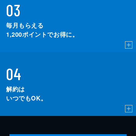
03
毎月もらえる
1,200
ポイントでお得に。
04
解約は
いつでもOK。