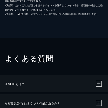
月額基本料の支払いに充てた場合。
※決済時において支払金額に相当するポイントを保有していない場合、差額分の料金はご登
録のクレジットカードでのお支払いとなります。
※通話料、SMS通信料、オプション（かけ放題など）の月額利用料は別途発生します。
よくある質問
U-NEXTとは？
なぜ見放題作品とレンタル作品があるの？