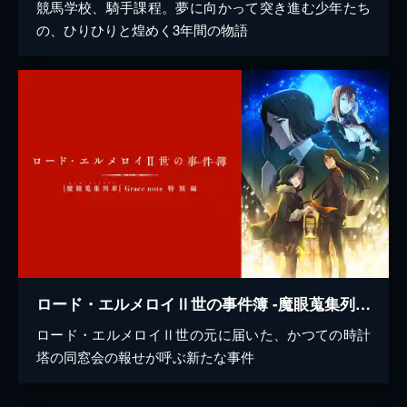
競馬学校、騎手課程。夢に向かって突き進む少年たち
の、ひりひりと煌めく3年間の物語
ロード・エルメロイⅡ世の事件簿 -魔眼蒐集列車 Grace note- 特別編
ロード・エルメロイⅡ世の元に届いた、かつての時計
塔の同窓会の報せが呼ぶ新たな事件