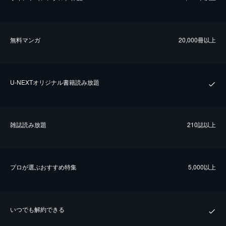
無料マンガ
20,000冊以上
U-NEXTオリジナル書籍読み放題
雑誌読み放題
210誌以上
プロが選ぶおすすめ特集
5,000以上
いつでも解約できる