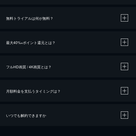
無料トライアルは何が無料？
※
最大40%
ポイント還元とは？
※
※
作品によって必要なポイントが異なります。
フルHD画質 / 4K画質とは？
月額料金を支払うタイミングは？
※
40％ポイント還元の対象は、クレジットカード決済による作品の購入 / レンタルです。
※
iOSアプリのUコイン決済による作品の購入 / レンタルは、20％のポイント還元です。
※
還元の対象外となる決済方法や商品があります。くわしくは
こちら
をご確認ください。
いつでも解約できますか