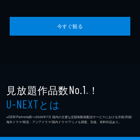
今すぐ観る
見放題作品数
！
No.1
※
とは
U-NEXT
※GEM Partners調べ/2026年7⽉ 国内の主要な定額制動画配信サービスにおける洋画/邦画/
海外ドラマ/韓流・アジアドラマ/国内ドラマ/アニメを調査。別途、有料作品あり。