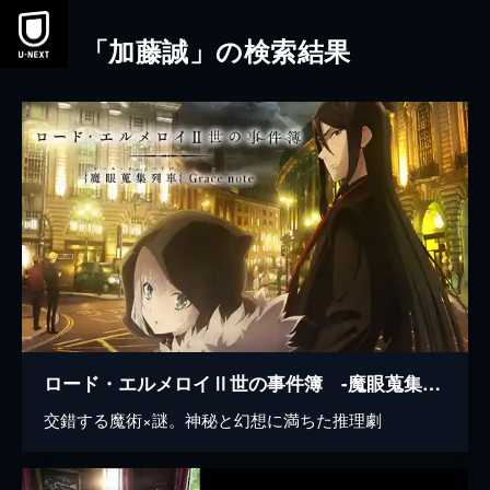
本文へスキップ
「加藤誠」の検索結果
ロード・エルメロイⅡ世の事件簿 -魔眼蒐集列車 Grace note-
交錯する魔術×謎。神秘と幻想に満ちた推理劇