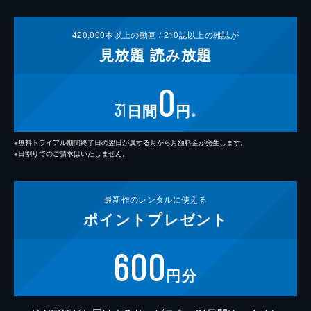
420,000
本以上の動画 /
210
誌以上の雑誌が
見放題
読み放題
0
31
日間
円
※
※無料トライアル期間終了日の翌日が属する月から月額料金が発生します。
※日割りでのご請求はいたしません。
最新作の
レンタルに使える
ポイント
プレゼント
600
円分