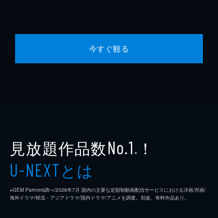
今すぐ観る
見放題作品数
！
No.1
※
とは
U-NEXT
※GEM Partners調べ/2026年7⽉ 国内の主要な定額制動画配信サービスにおける洋画/邦画/
海外ドラマ/韓流・アジアドラマ/国内ドラマ/アニメを調査。別途、有料作品あり。