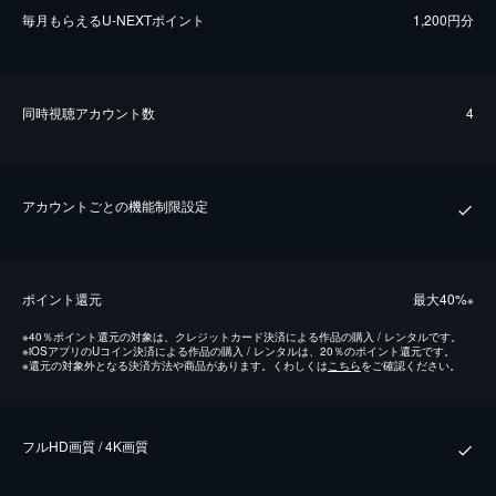
毎⽉もらえるU-NEXTポイント
1,200円分
同時視聴アカウント数
4
アカウントごとの機能制限設定
ポイント還元
最⼤40%
※
※
40％ポイント還元の対象は、クレジットカード決済による作品の購入 / レンタルです。
※
iOSアプリのUコイン決済による作品の購入 / レンタルは、20％のポイント還元です。
※
還元の対象外となる決済方法や商品があります。くわしくは
こちら
をご確認ください。
フルHD画質 / 4K画質