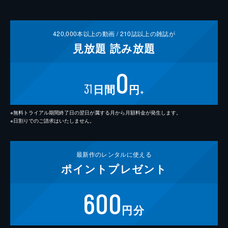
420,000
本以上の動画 /
210
誌以上の雑誌が
見放題
読み放題
0
31
日間
円
※
※無料トライアル期間終了日の翌日が属する月から月額料金が発生します。
※日割りでのご請求はいたしません。
最新作の
レンタルに使える
ポイント
プレゼント
600
円分