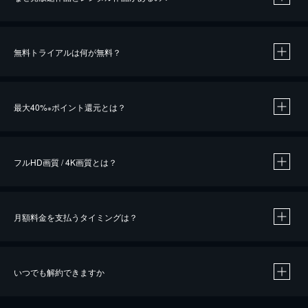
無料トライアルは何が無料？
※
最大40%
ポイント還元とは？
※
※
作品によって必要なポイントが異なります。
フルHD画質 / 4K画質とは？
月額料金を支払うタイミングは？
※
40％ポイント還元の対象は、クレジットカード決済による作品の購入 / レンタルです。
※
iOSアプリのUコイン決済による作品の購入 / レンタルは、20％のポイント還元です。
※
還元の対象外となる決済方法や商品があります。くわしくは
こちら
をご確認ください。
いつでも解約できますか