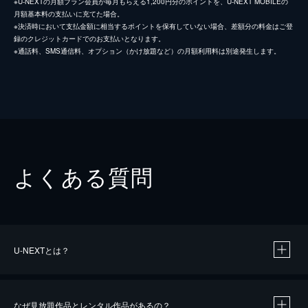
※U-NEXTの月額プラン会員が毎月もらえる1,200円分のポイントを、U-NEXT MOBILEの
月額基本料の支払いに充てた場合。
※決済時において支払金額に相当するポイントを保有していない場合、差額分の料金はご登
録のクレジットカードでのお支払いとなります。
※通話料、SMS通信料、オプション（かけ放題など）の月額利用料は別途発生します。
よくある質問
U-NEXTとは？
なぜ見放題作品とレンタル作品があるの？