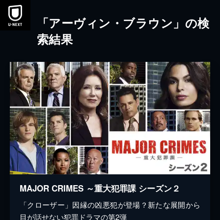
本文へスキップ
「アーヴィン・ブラウン」の検
索結果
MAJOR CRIMES ～重大犯罪課 シーズン２
「クローザー」因縁の凶悪犯が登場？新たな展開から
目が話せない犯罪ドラマの第2弾