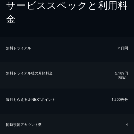
サービススペックと利用料
金
無料トライアル
31日間
無料トライアル後の⽉額料金
2,189円
（税込）
毎⽉もらえるU-NEXTポイント
1,200円分
同時視聴アカウント数
4