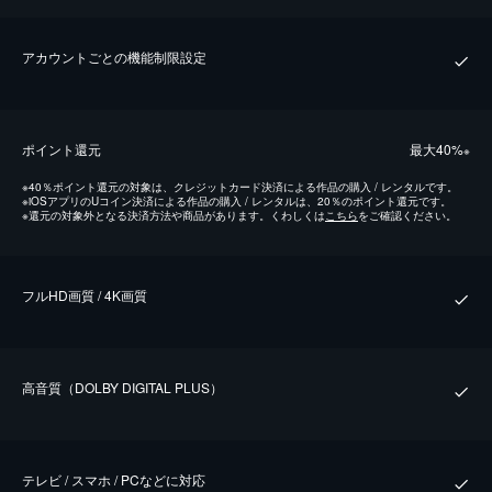
アカウントごとの機能制限設定
ポイント還元
最⼤40%
※
※
40％ポイント還元の対象は、クレジットカード決済による作品の購入 / レンタルです。
※
iOSアプリのUコイン決済による作品の購入 / レンタルは、20％のポイント還元です。
※
還元の対象外となる決済方法や商品があります。くわしくは
こちら
をご確認ください。
フルHD画質 / 4K画質
⾼⾳質（DOLBY DIGITAL PLUS）
テレビ / スマホ / PCなどに対応