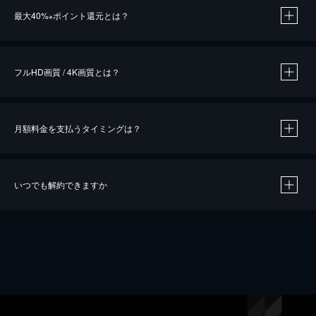
最大40%
ポイント還元とは？
※
※
作品によって必要なポイントが異なります。
フルHD画質 / 4K画質とは？
月額料金を支払うタイミングは？
※
40％ポイント還元の対象は、クレジットカード決済による作品の購入 / レンタルです。
※
iOSアプリのUコイン決済による作品の購入 / レンタルは、20％のポイント還元です。
※
還元の対象外となる決済方法や商品があります。くわしくは
こちら
をご確認ください。
いつでも解約できますか
こちら