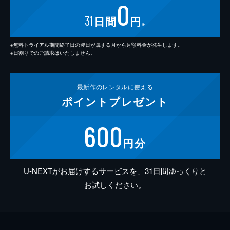
0
31
日間
円
※
※無料トライアル期間終了日の翌日が属する月から月額料金が発生します。
※日割りでのご請求はいたしません。
最新作の
レンタルに使える
ポイント
プレゼント
600
円分
U-NEXTがお届けするサービスを、31日間ゆっくりと
お試しください。