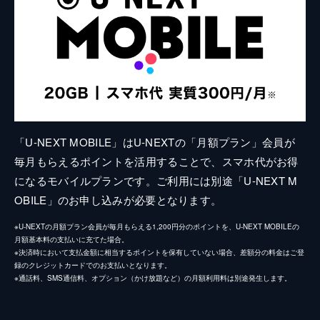
「U-NEXT MOBILE」はU-NEXTの「月額プラン」会員が
毎月もらえるポイントを活用することで、スマホ代がお得
になるモバイルプランです。ご利用には別途「U-NEXT M
OBILE」のお申し込みが必要となります。
※U-NEXTの月額プラン会員が毎月もらえる1,200円分のポイントを、U-NEXT MOBILEの
月額基本料の支払いに充てた場合。
※決済時において支払金額に相当するポイントを保有していない場合、差額分の料金はご登
録のクレジットカードでのお支払いとなります。
※通話料、SMS通信料、オプション（かけ放題など）の月額利用料は別途発生します。