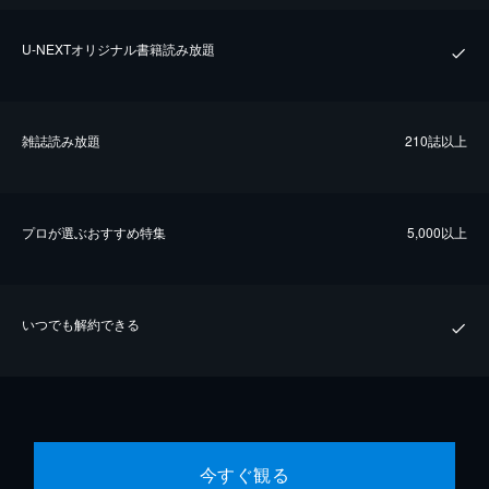
U-NEXTオリジナル書籍読み放題
雑誌読み放題
210誌以上
プロが選ぶおすすめ特集
5,000以上
いつでも解約できる
今すぐ観る