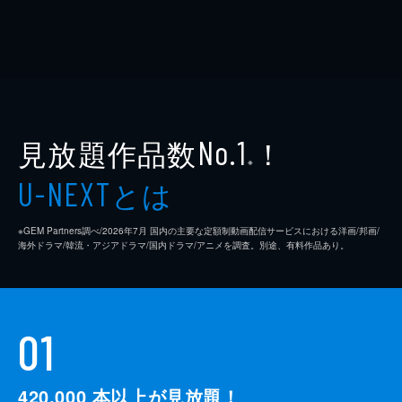
見放題作品数
！
No.1
※
とは
U-NEXT
※GEM Partners調べ/2026年7⽉ 国内の主要な定額制動画配信サービスにおける洋画/邦画/
海外ドラマ/韓流・アジアドラマ/国内ドラマ/アニメを調査。別途、有料作品あり。
01
420,000
本以上が見放題！