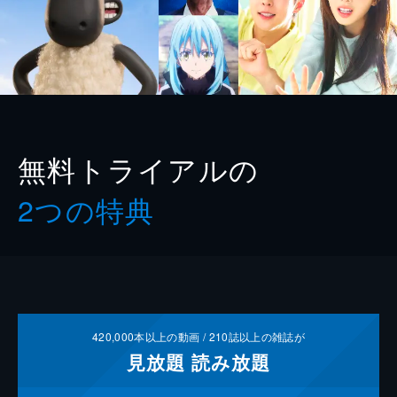
無料トライアルの
2つの特典
420,000
本以上の動画 /
210
誌以上の雑誌が
見放題
読み放題