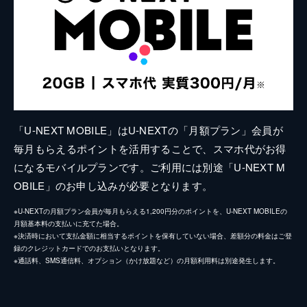
「U-NEXT MOBILE」はU-NEXTの「月額プラン」会員が
毎月もらえるポイントを活用することで、スマホ代がお得
になるモバイルプランです。ご利用には別途「U-NEXT M
OBILE」のお申し込みが必要となります。
※U-NEXTの月額プラン会員が毎月もらえる1,200円分のポイントを、U-NEXT MOBILEの
月額基本料の支払いに充てた場合。
※決済時において支払金額に相当するポイントを保有していない場合、差額分の料金はご登
録のクレジットカードでのお支払いとなります。
※通話料、SMS通信料、オプション（かけ放題など）の月額利用料は別途発生します。