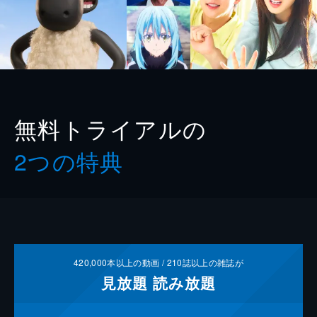
無料トライアルの
2つの特典
420,000
本以上の動画 /
210
誌以上の雑誌が
見放題
読み放題