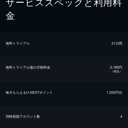
サービススペックと利用料
金
無料トライアル
31日間
無料トライアル後の⽉額料金
2,189円
（税込）
毎⽉もらえるU-NEXTポイント
1,200円分
同時視聴アカウント数
4