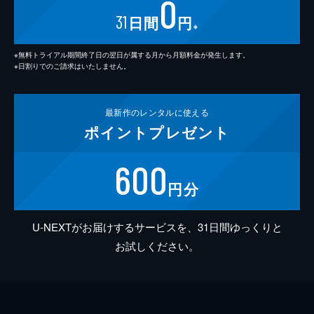
0
31
日間
円
※
※無料トライアル期間終了日の翌日が属する月から月額料金が発生します。
※日割りでのご請求はいたしません。
最新作の
レンタルに使える
ポイント
プレゼント
600
円分
U-NEXTがお届けするサービスを、31日間ゆっくりと
お試しください。