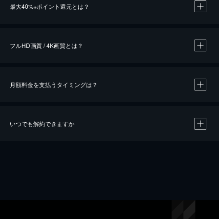
最大40%
ポイント還元とは？
※
※
作品によって必要なポイントが異なります。
フルHD画質 / 4K画質とは？
月額料金を支払うタイミングは？
※
40％ポイント還元の対象は、クレジットカード決済による作品の購入 / レンタルです。
※
iOSアプリのUコイン決済による作品の購入 / レンタルは、20％のポイント還元です。
※
還元の対象外となる決済方法や商品があります。くわしくは
こちら
をご確認ください。
いつでも解約できますか
こちら