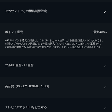
アカウントごとの機能制限設定
ポイント還元
最⼤40%
※
※
40％ポイント還元の対象は、クレジットカード決済による作品の購入 / レンタルです。
※
iOSアプリのUコイン決済による作品の購入 / レンタルは、20％のポイント還元です。
※
還元の対象外となる決済方法や商品があります。くわしくは
こちら
をご確認ください。
フルHD画質 / 4K画質
⾼⾳質（DOLBY DIGITAL PLUS）
テレビ / スマホ / PCなどに対応