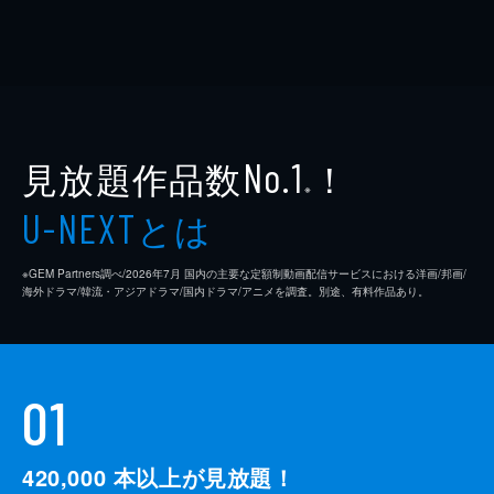
見放題作品数
！
No.1
※
とは
U-NEXT
※GEM Partners調べ/2026年7⽉ 国内の主要な定額制動画配信サービスにおける洋画/邦画/
海外ドラマ/韓流・アジアドラマ/国内ドラマ/アニメを調査。別途、有料作品あり。
01
420,000
本以上が見放題！