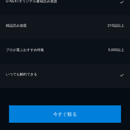
U-NEXTオリジナル書籍読み放題
雑誌読み放題
210誌以上
プロが選ぶおすすめ特集
5,000以上
いつでも解約できる
今すぐ観る