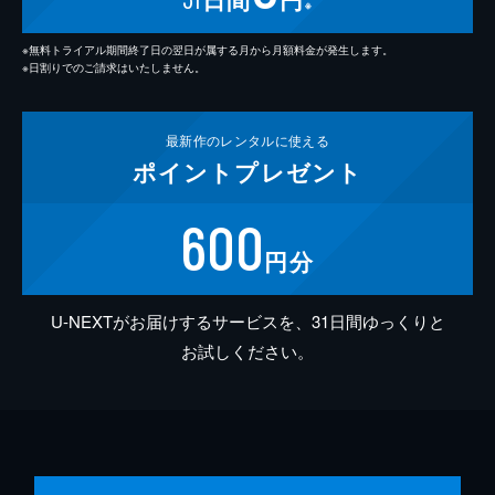
※
※無料トライアル期間終了日の翌日が属する月から月額料金が発生します。
※日割りでのご請求はいたしません。
最新作の
レンタルに使える
ポイント
プレゼント
600
円分
U-NEXTがお届けするサービスを、31日間ゆっくりと
お試しください。