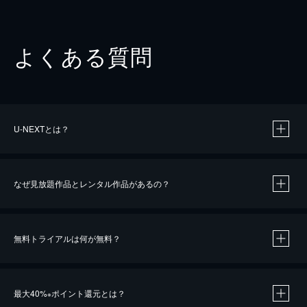
よくある質問
U-NEXTとは？
なぜ見放題作品とレンタル作品があるの？
無料トライアルは何が無料？
※
最大40%
ポイント還元とは？
※