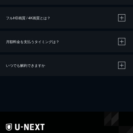
※
作品によって必要なポイントが異なります。
フルHD画質 / 4K画質とは？
月額料金を支払うタイミングは？
※
40％ポイント還元の対象は、クレジットカード決済による作品の購入 / レンタルです。
※
iOSアプリのUコイン決済による作品の購入 / レンタルは、20％のポイント還元です。
※
還元の対象外となる決済方法や商品があります。くわしくは
こちら
をご確認ください。
いつでも解約できますか
こちら