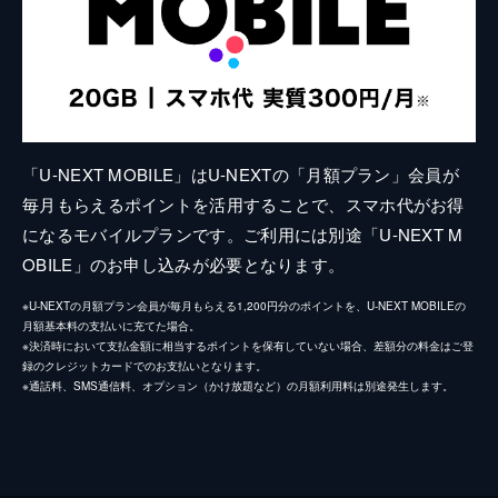
「U-NEXT MOBILE」はU-NEXTの「月額プラン」会員が
毎月もらえるポイントを活用することで、スマホ代がお得
になるモバイルプランです。ご利用には別途「U-NEXT M
OBILE」のお申し込みが必要となります。
※U-NEXTの月額プラン会員が毎月もらえる1,200円分のポイントを、U-NEXT MOBILEの
月額基本料の支払いに充てた場合。
※決済時において支払金額に相当するポイントを保有していない場合、差額分の料金はご登
録のクレジットカードでのお支払いとなります。
※通話料、SMS通信料、オプション（かけ放題など）の月額利用料は別途発生します。