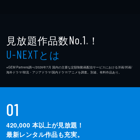
見放題作品数
！
No.1
※
とは
U-NEXT
※GEM Partners調べ/2026年7⽉ 国内の主要な定額制動画配信サービスにおける洋画/邦画/
海外ドラマ/韓流・アジアドラマ/国内ドラマ/アニメを調査。別途、有料作品あり。
01
420,000
本以上が見放題！
最新レンタル作品も充実。