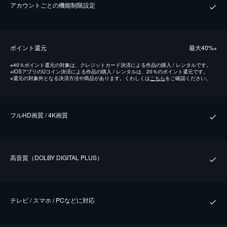
アカウントごとの機能制限設定
ポイント還元
最⼤40%
※
※
40％ポイント還元の対象は、クレジットカード決済による作品の購入 / レンタルです。
※
iOSアプリのUコイン決済による作品の購入 / レンタルは、20％のポイント還元です。
※
還元の対象外となる決済方法や商品があります。くわしくは
こちら
をご確認ください。
フルHD画質 / 4K画質
⾼⾳質（DOLBY DIGITAL PLUS）
テレビ / スマホ / PCなどに対応