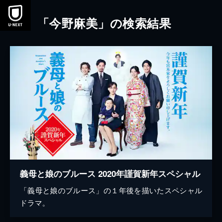
本文へスキップ
「今野麻美」の検索結果
義母と娘のブルース 2020年謹賀新年スペシャル
「義母と娘のブルース」の１年後を描いたスペシャル
ドラマ。