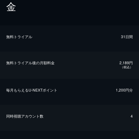
金
無料トライアル
31日間
無料トライアル後の⽉額料金
2,189円
（税込）
毎⽉もらえるU-NEXTポイント
1,200円分
同時視聴アカウント数
4