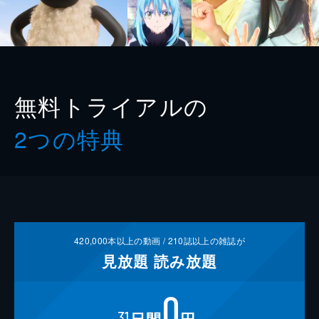
無料トライアルの
2つの特典
420,000
本以上の動画 /
210
誌以上の雑誌が
見放題
読み放題
0
31
日間
円